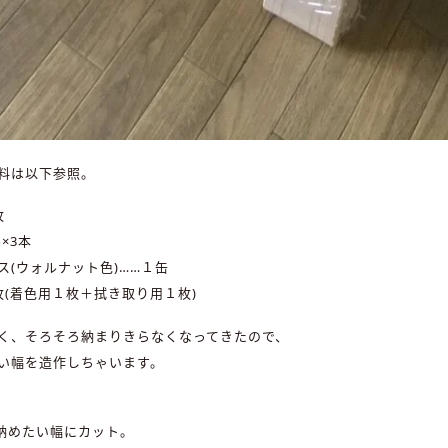
料は以下参照。
枚
×3本
ス(ウォルナット色)……１缶
枚(着色用１枚＋拭き取り用１枚)
く、そろそろ納まりきらなくなってきたので、
い幅を造作しちゃいます。
を納めたい幅にカット。