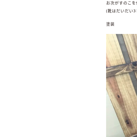
お次がすのこを
(靴はだいだい
塗装