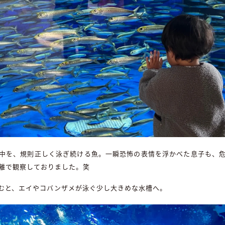
中を、規則正しく泳ぎ続ける魚。一瞬恐怖の表情を浮かべた息子も、
離で観察しておりました。笑
むと、エイやコバンザメが泳ぐ少し大きめな水槽へ。