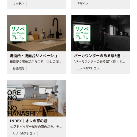
キッチン
デザイン
洗面所・洗面台リノベーションの事例と間取りアイデア
バーカウンターのある家5選 | 日常に馴染む“距離の近い”キッチンとは
毎日使う場所だからこそ、少しの間取りの工夫や素材の選び方で..
“バーカウンターのある家”と聞くと、少し特別な、大人のための..
基礎知識
リノベのアレコレ
INDEX｜オレの家の話
nuアドバイザー早見の家の話を、全4話でお届け。リノベーションを..
リノベのアレコレ