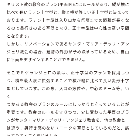
キリスト教の教会のプラン(平面図)にはルールがあり、縦が横に
比べて長いラテン十字型と、縦と横が等しい正十字型と決まって
おります。ラテン十字型は入り口から祭壇までの距離が長くな
るので奥行きのある空間となり、正十字型は中心性の高い空間
となります。
しかし、リノベーションであるサンタ・マリア・デッリ・アン
ジェリ教会の場合、建物の外形が予め決まっているため、自由
に平面をデザインすることができません。
そこでミケランジェロの策は、正十字型のプランを採用しつ
つ、横を最大限に拡張することで横が縦に比べて長い変形十字
型としています。この際、入口の方位や、中心のドーム等、い
く
つかある教会のプランのルールはしっかりと守っていることが
重要です。教会のルールを守りつつ、少し変わった平面のプラ
ンがサンタ・マリア・デッリ・アンジェリ教会を、他の教会と
は違う、奥行き感のないユニークな空間としているのだと、訪
れてみてすごく感じました。