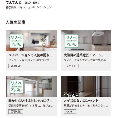
てんてんと
90㎡〜100㎡
神奈川県 ／マンションリノベーション
人気の記事
リノベーションで人気の間取りとは？トレンドの間取りと実例を徹底解説
大注目の建築意匠・アール。人気の理由と空間に取り入れるポイント
リノベーション(リノベ)のプランニングで一番最初に決めるのは..
リノベーションで近年注目が集まる建築意匠の一つであるアール..
基礎知識
デザイン
動かせない柱はおしゃれに活用！柱を魅せるリノベーション(リノベ)4選
ノイズのないコンセント
間取り変更を検討する際に、たびたび皆さんの頭を悩ませる動か..
現場が始まるとき、まず向き合うものの一つがコンセントです..
基礎知識
CRAFT