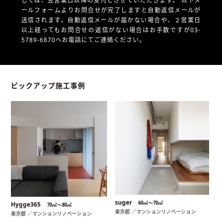
しては、翌営業日以降の受付とさせていただきます。
以下メ
ールフォームよりお問合せが完了しますと自動返信メールが
送信されます。自動返信メールが届かない場合や、
２営業日
以上経ってもお問合せの返信がない場合はお手数ですが03-
5789-6870へお電話にてご連絡ください。
ピックアップ施工事例
suger
60㎡〜70㎡
Hygge365
70㎡〜80㎡
東京都 ／マンションリノベーション
東京都 ／マンションリノベーション