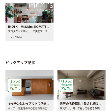
INDEX｜Mr.&Mrs. KOMATSU renovation diary
プロダクトデザイナーの夫とマーチャンダイザーの妻が、夫婦で..
リノベ日記
ピックアップ記事
キッチンはレイアウトで決まる。後悔しないための考え方と選び方
世界の名作家具｜愛され続ける理由と一生モノとの出会い方
キッチンは生活の中心となる場所だからこそ、家の中のどこに置..
家具には、何十年経っても愛され続ける「名作」と呼ばれるもの..