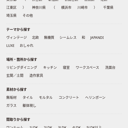
江東区
）
神奈川県
（
横浜市
川崎市
）
千葉県
埼玉県
その他
テーマから探す
ヴィンテージ
北欧
無機質
シームレス
和
JAPANDI
LUXE
おしゃれ
場所・箇所から探す
リビングダイニング
キッチン
寝室
ワークスペース
洗面台
玄関／土間
造作家具
素材から探す
無垢材
タイル
モルタル
コンクリート
ヘリンボーン
ガラス
躯体現し
間取りから探す
ワンルーム
1LDK
2LDK
3LDK
4LDK
5LDK以上