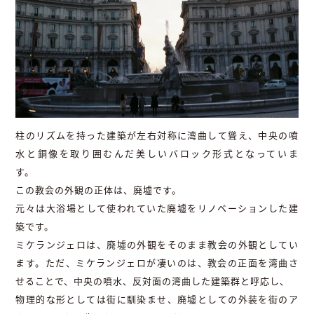
柱のリズムを持った建築が左右対称に湾曲して聳え、中央の噴
水と銅像を取り囲むんだ美しいバロック形式となっていま
す。
この教会の外観の正体は、廃墟です。
元々は大浴場として使われていた廃墟をリノベーションした建
築です。
ミケランジェロは、廃墟の外観をそのまま教会の外観としてい
ます。ただ、ミケランジェロが凄いのは、教会の正面を湾曲さ
せることで、中央の噴水、反対面の湾曲した建築群と呼応し、
物理的な形としては街に馴染ませ、廃墟としての外装を街のア