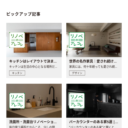
ピックアップ記事
キッチンはレイアウトで決まる。後悔しないための考え方と選び方
世界の名作家具｜愛され続ける理由と一生モノとの出会い方
キッチンは生活の中心となる場所だからこそ、家の中のどこに置..
家具には、何十年経っても愛され続ける「名作」と呼ばれるもの..
キッチン
デザイン
洗面所・洗面台リノベーションの事例と間取りアイデア
バーカウンターのある家5選 | 日常に馴染む“距離の近い”キッチンとは
毎日使う場所だからこそ、少しの間取りの工夫や素材の選び方で..
“バーカウンターのある家”と聞くと、少し特別な、大人のための..