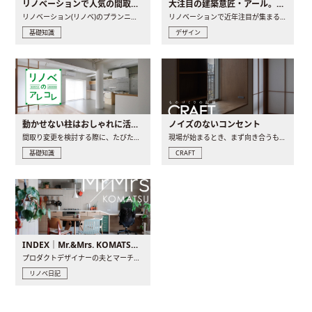
リノベーションで人気の間取りとは？トレンドの間取りと実例を徹底解説
大注目の建築意匠・アール。人気の理由と空間に取り入れるポイント
リノベーション(リノベ)のプランニングで一番最初に決めるのは..
リノベーションで近年注目が集まる建築意匠の一つであるアール..
基礎知識
デザイン
動かせない柱はおしゃれに活用！柱を魅せるリノベーション(リノベ)4選
ノイズのないコンセント
間取り変更を検討する際に、たびたび皆さんの頭を悩ませる動か..
現場が始まるとき、まず向き合うものの一つがコンセントです..
基礎知識
CRAFT
INDEX｜Mr.&Mrs. KOMATSU renovation diary
プロダクトデザイナーの夫とマーチャンダイザーの妻が、夫婦で..
リノベ日記