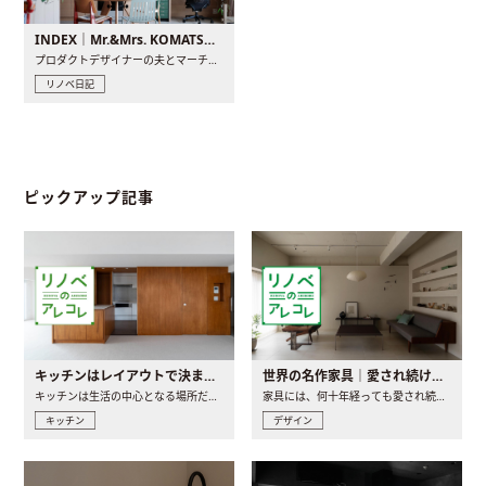
INDEX｜Mr.&Mrs. KOMATSU renovation diary
プロダクトデザイナーの夫とマーチャンダイザーの妻が、夫婦で..
リノベ日記
ピックアップ記事
キッチンはレイアウトで決まる。後悔しないための考え方と選び方
世界の名作家具｜愛され続ける理由と一生モノとの出会い方
キッチンは生活の中心となる場所だからこそ、家の中のどこに置..
家具には、何十年経っても愛され続ける「名作」と呼ばれるもの..
キッチン
デザイン