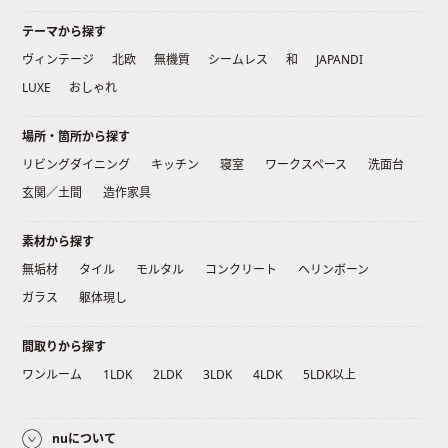
テーマから探す
ヴィンテージ
北欧
無機質
シームレス
和
JAPANDI
LUXE
おしゃれ
場所・箇所から探す
リビングダイニング
キッチン
寝室
ワークスペース
洗面台
玄関／土間
造作家具
素材から探す
無垢材
タイル
モルタル
コンクリート
ヘリンボーン
ガラス
躯体現し
間取りから探す
ワンルーム
1LDK
2LDK
3LDK
4LDK
5LDK以上
nuについて