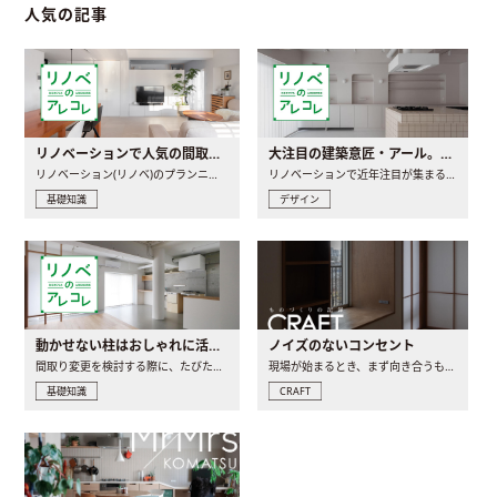
人気の記事
リノベーションで人気の間取りとは？トレンドの間取りと実例を徹底解説
大注目の建築意匠・アール。人気の理由と空間に取り入れるポイント
リノベーション(リノベ)のプランニングで一番最初に決めるのは..
リノベーションで近年注目が集まる建築意匠の一つであるアール..
基礎知識
デザイン
動かせない柱はおしゃれに活用！柱を魅せるリノベーション(リノベ)4選
ノイズのないコンセント
間取り変更を検討する際に、たびたび皆さんの頭を悩ませる動か..
現場が始まるとき、まず向き合うものの一つがコンセントです..
基礎知識
CRAFT