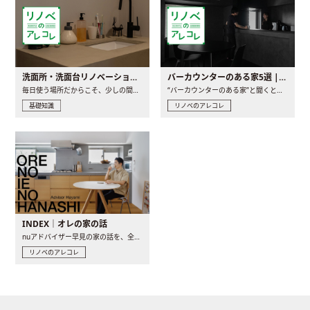
洗面所・洗面台リノベーションの事例と間取りアイデア
バーカウンターのある家5選 | 日常に馴染む“距離の近い”キッチンとは
毎日使う場所だからこそ、少しの間取りの工夫や素材の選び方で..
“バーカウンターのある家”と聞くと、少し特別な、大人のための..
基礎知識
リノベのアレコレ
INDEX｜オレの家の話
nuアドバイザー早見の家の話を、全4話でお届け。リノベーションを..
リノベのアレコレ