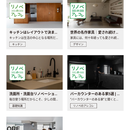
キッチンはレイアウトで決まる。後悔しないための考え方と選び方
世界の名作家具｜愛され続ける理由と一生モノとの出会い方
キッチンは生活の中心となる場所だからこそ、家の中のどこに置..
家具には、何十年経っても愛され続ける「名作」と呼ばれるもの..
キッチン
デザイン
洗面所・洗面台リノベーションの事例と間取りアイデア
バーカウンターのある家5選 | 日常に馴染む“距離の近い”キッチンとは
毎日使う場所だからこそ、少しの間取りの工夫や素材の選び方で..
“バーカウンターのある家”と聞くと、少し特別な、大人のための..
基礎知識
リノベのアレコレ