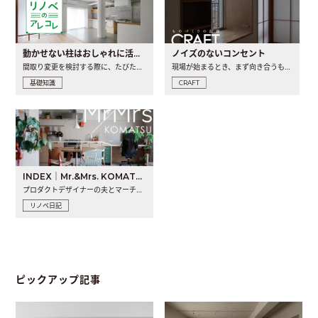
動かせない柱はおしゃれに活用！柱を魅せるリノベーション(リノベ)4選
ノイズのないコンセント
間取り変更を検討する際に、たびたび皆さんの頭を悩ませる動か..
現場が始まるとき、まず向き合うものの一つがコンセントです..
基礎知識
CRAFT
INDEX｜Mr.&Mrs. KOMATSU renovation diary
プロダクトデザイナーの夫とマーチャンダイザーの妻が、夫婦で..
リノベ日記
ピックアップ記事