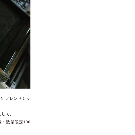
PN フレンドシッ
として、
・数量限定100