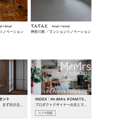
てんてんと
㎡〜80㎡
90㎡〜100㎡
ンリノベーション
神奈川県 ／マンションリノベーション
セント
INDEX｜Mr.&Mrs. KOMATSU renovation diary
現場が始まるとき、まず向き合うものの一つがコンセントです..
プロダクトデザイナーの夫とマーチャンダイザーの妻が、夫婦で..
リノベ日記