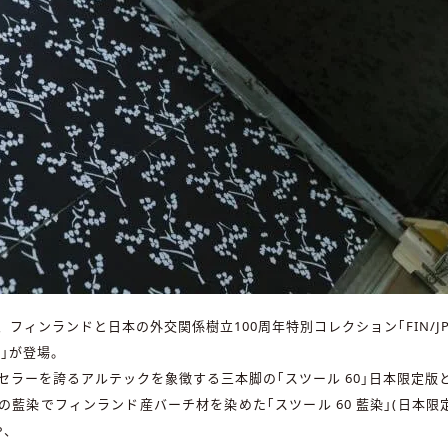
フィンランドと日本の外交関係樹立100周年特別コレクション｢FIN/J
ン｣が登場。
セラーを誇るアルテックを象徴する三本脚の｢スツール 60｣日本限定版
の藍染でフィンランド産バーチ材を染めた｢スツール 60 藍染｣(日本限定
や、