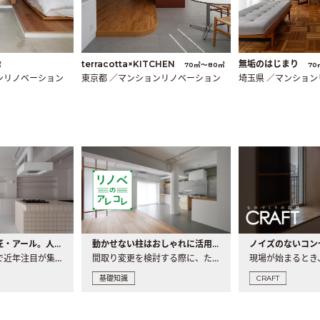
terracotta×KITCHEN
無垢のはじまり
㎡
70㎡〜80㎡
70
ンリノベーション
東京都 ／マンションリノベーション
埼玉県 ／マンショ
大注目の建築意匠・アール。人気の理由と空間に取り入れるポイント
動かせない柱はおしゃれに活用！柱を魅せるリノベーション(リノベ)4選
ノイズのないコン
リノベーションで近年注目が集まる建築意匠の一つであるアール..
間取り変更を検討する際に、たびたび皆さんの頭を悩ませる動か..
基礎知識
CRAFT