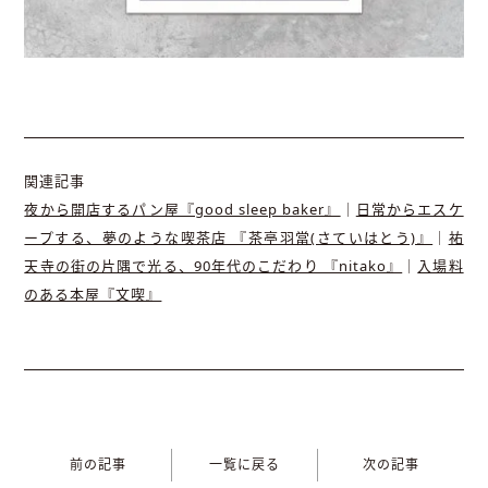
関連記事
夜から開店するパン屋『good sleep baker』
｜
日常からエスケ
ープする、夢のような喫茶店 『茶亭羽當(さていはとう)』
｜
祐
天寺の街の片隅で光る、90年代のこだわり 『nitako』
｜
入場料
のある本屋『文喫』
前の記事
一覧に戻る
次の記事