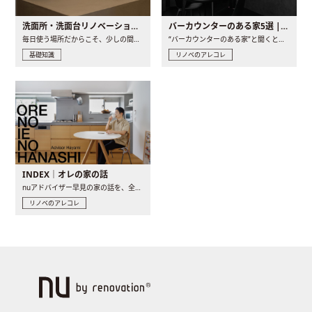
洗面所・洗面台リノベーションの事例と間取りアイデア
バーカウンターのある家5選 | 日常に馴染む“距離の近い”キッチンとは
毎日使う場所だからこそ、少しの間取りの工夫や素材の選び方で..
“バーカウンターのある家”と聞くと、少し特別な、大人のための..
基礎知識
リノベのアレコレ
INDEX｜オレの家の話
nuアドバイザー早見の家の話を、全4話でお届け。リノベーションを..
リノベのアレコレ