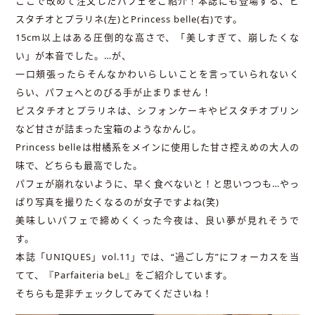
ここで改めて注文したパフェをご紹介！本誌にも登場する、ピ
スタチオとプラリネ(左)とPrincess belle(右)です。
15cm以上はある圧倒的な高さで、「美しすぎて、崩したくな
い」が本音でした。…が、
一口頰張ったらそんなかわいらしいことを言っていられないく
らい、パフェへとのびる手が止まりません！
ピスタチオとプラリネは、シフォンケーキやピスタチオプリン
など甘さが詰まった宝箱のようなかんじ。
Princess belleは柑橘系をメインに使用した甘さ控えめの大人の
味で、どちらも最高でした。
パフェが崩れないように、早く食べないと！と思いつつも…やっ
ぱり写真を撮りたくなるのが女子ですよね(笑)
美味しいパフェで締めくくった今夜は、良い夢が見れそうで
す。
本誌「UNIQUES」vol.11」では、“過ごし方”にフォーカスを当
てて、『Parfaiteria beL』をご紹介しています。
そちらも是非チェックしてみてくださいね！