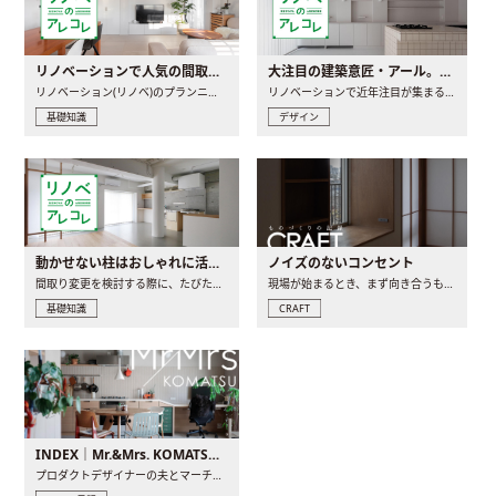
リノベーションで人気の間取りとは？トレンドの間取りと実例を徹底解説
大注目の建築意匠・アール。人気の理由と空間に取り入れるポイント
リノベーション(リノベ)のプランニングで一番最初に決めるのは..
リノベーションで近年注目が集まる建築意匠の一つであるアール..
基礎知識
デザイン
動かせない柱はおしゃれに活用！柱を魅せるリノベーション(リノベ)4選
ノイズのないコンセント
間取り変更を検討する際に、たびたび皆さんの頭を悩ませる動か..
現場が始まるとき、まず向き合うものの一つがコンセントです..
基礎知識
CRAFT
INDEX｜Mr.&Mrs. KOMATSU renovation diary
プロダクトデザイナーの夫とマーチャンダイザーの妻が、夫婦で..