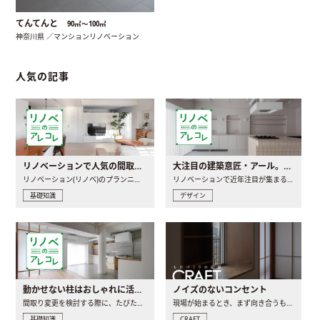
てんてんと
90㎡〜100㎡
神奈川県 ／マンションリノベーション
人気の記事
リノベーションで人気の間取りとは？トレンドの間取りと実例を徹底解説
大注目の建築意匠・アール。人気の理由と空間に取り入れるポイント
リノベーション(リノベ)のプランニングで一番最初に決めるのは..
リノベーションで近年注目が集まる建築意匠の一つであるアール..
基礎知識
デザイン
動かせない柱はおしゃれに活用！柱を魅せるリノベーション(リノベ)4選
ノイズのないコンセント
間取り変更を検討する際に、たびたび皆さんの頭を悩ませる動か..
現場が始まるとき、まず向き合うものの一つがコンセントです..
基礎知識
CRAFT