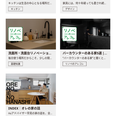
キッチンは生活の中心となる場所だからこそ、家の中のどこに置..
家具には、何十年経っても愛され続ける「名作」と呼ばれるもの..
キッチン
デザイン
洗面所・洗面台リノベーションの事例と間取りアイデア
バーカウンターのある家5選 | 日常に馴染む“距離の近い”キッチンとは
毎日使う場所だからこそ、少しの間取りの工夫や素材の選び方で..
“バーカウンターのある家”と聞くと、少し特別な、大人のための..
基礎知識
リノベのアレコレ
INDEX｜オレの家の話
nuアドバイザー早見の家の話を、全4話でお届け。リノベーションを..