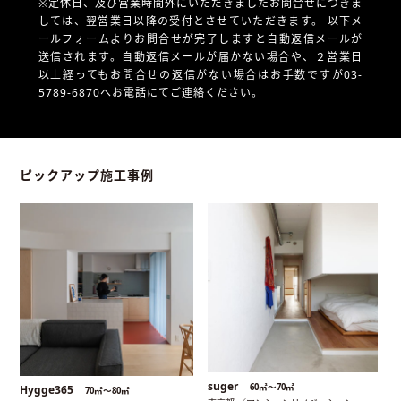
※定休日、及び営業時間外にいただきましたお問合せにつきま
しては、翌営業日以降の受付とさせていただきます。
以下メ
ールフォームよりお問合せが完了しますと自動返信メールが
送信されます。自動返信メールが届かない場合や、
２営業日
以上経ってもお問合せの返信がない場合はお手数ですが03-
5789-6870へお電話にてご連絡ください。
ピックアップ施工事例
suger
60㎡〜70㎡
Hygge365
70㎡〜80㎡