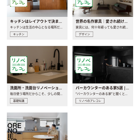
キッチンはレイアウトで決まる。後悔しないための考え方と選び方
世界の名作家具｜愛され続ける理由と一生モノとの出会い方
キッチンは生活の中心となる場所だからこそ、家の中のどこに置..
家具には、何十年経っても愛され続ける「名作」と呼ばれるもの..
キッチン
デザイン
洗面所・洗面台リノベーションの事例と間取りアイデア
バーカウンターのある家5選 | 日常に馴染む“距離の近い”キッチンとは
毎日使う場所だからこそ、少しの間取りの工夫や素材の選び方で..
“バーカウンターのある家”と聞くと、少し特別な、大人のための..
基礎知識
リノベのアレコレ