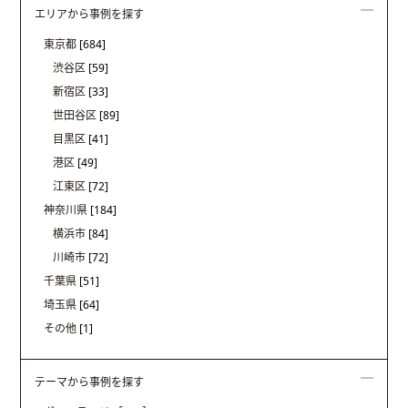
エリアから事例を探す
東京都
[684]
渋谷区
[59]
新宿区
[33]
世田谷区
[89]
目黒区
[41]
港区
[49]
江東区
[72]
神奈川県
[184]
横浜市
[84]
川崎市
[72]
千葉県
[51]
埼玉県
[64]
その他
[1]
テーマから事例を探す