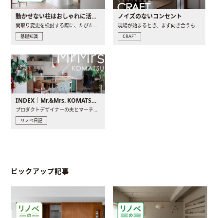
動かせない柱はおしゃれに活用！柱を魅せるリノベーション(リノベ)4選
ノイズのないコンセント
間取り変更を検討する際に、たびたび皆さんの頭を悩ませる動か..
現場が始まるとき、まず向き合うものの一つがコンセントです..
基礎知識
CRAFT
INDEX｜Mr.&Mrs. KOMATSU renovation diary
プロダクトデザイナーの夫とマーチャンダイザーの妻が、夫婦で..
リノベ日記
ピックアップ記事