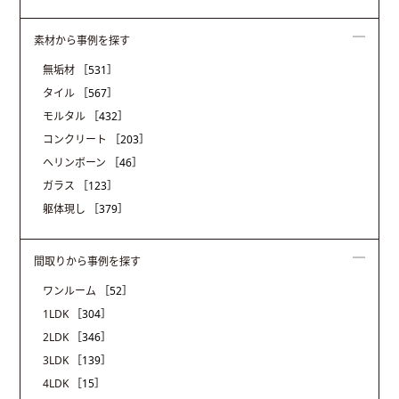
素材から事例を探す
無垢材
［531］
タイル
［567］
モルタル
［432］
コンクリート
［203］
ヘリンボーン
［46］
ガラス
［123］
躯体現し
［379］
間取りから事例を探す
ワンルーム
［52］
1LDK
［304］
2LDK
［346］
3LDK
［139］
4LDK
［15］