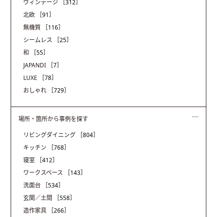
ヴィンテージ
［312］
北欧
［91］
無機質
［116］
シームレス
［25］
和
［55］
JAPANDI
［7］
LUXE
［78］
おしゃれ
［729］
場所・箇所から事例を探す
リビングダイニング
［804］
キッチン
［768］
寝室
［412］
ワークスペース
［143］
洗面台
［534］
玄関／土間
［558］
造作家具
［266］