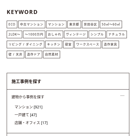
KEYWORD
ECO
中古マンション
マンション
東京都
世田谷区
50㎡〜60㎡
2LDK〜
〜1000万円
おしゃれ
ヴィンテージ
シンプル
ナチュラル
リビング / ダイニング
キッチン
寝室
ワークスペース
造作家具
壁 / 天井
造作ドア
自然素材
施工事例を探す
建物から事例を探す
マンション
[921]
一戸建て
[47]
店舗・オフィス
[17]