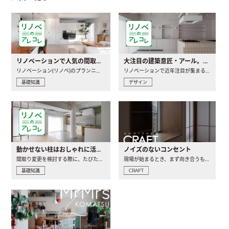
リノベーションで人気の間取りとは？トレンドの間取りと実例を徹底解説
大注目の建築意匠・アール。人気の理由と空間に取り入れるポイント
リノベーション(リノベ)のプランニングで一番最初に決めるのは..
リノベーションで近年注目が集まる建築意匠の一つであるアール..
基礎知識
デザイン
動かせない柱はおしゃれに活用！柱を魅せるリノベーション(リノベ)4選
ノイズのないコンセント
間取り変更を検討する際に、たびたび皆さんの頭を悩ませる動か..
現場が始まるとき、まず向き合うものの一つがコンセントです..
基礎知識
CRAFT