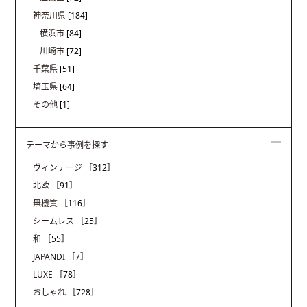
神奈川県
[184]
横浜市
[84]
川崎市
[72]
千葉県
[51]
埼玉県
[64]
その他
[1]
テーマから事例を探す
ヴィンテージ
［312］
北欧
［91］
無機質
［116］
シームレス
［25］
和
［55］
JAPANDI
［7］
LUXE
［78］
おしゃれ
［728］