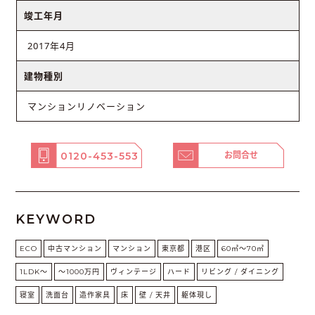
竣工年月
2017年4月
建物種別
マンションリノベーション
0120-453-553
お問合せ
KEYWORD
ECO
中古マンション
マンション
東京都
港区
60㎡〜70㎡
1LDK〜
〜1000万円
ヴィンテージ
ハード
リビング / ダイニング
寝室
洗面台
造作家具
床
壁 / 天井
躯体現し