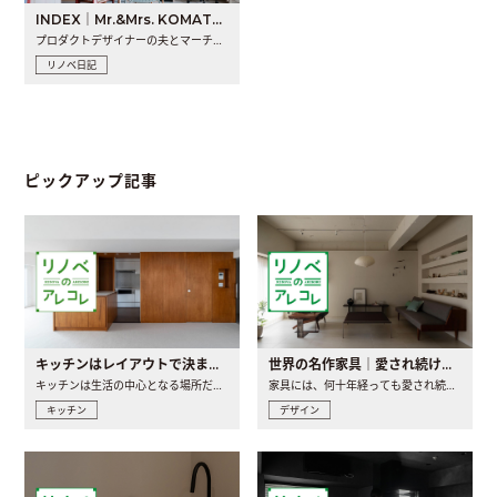
INDEX｜Mr.&Mrs. KOMATSU renovation diary
プロダクトデザイナーの夫とマーチャンダイザーの妻が、夫婦で..
リノベ日記
ピックアップ記事
キッチンはレイアウトで決まる。後悔しないための考え方と選び方
世界の名作家具｜愛され続ける理由と一生モノとの出会い方
キッチンは生活の中心となる場所だからこそ、家の中のどこに置..
家具には、何十年経っても愛され続ける「名作」と呼ばれるもの..
キッチン
デザイン