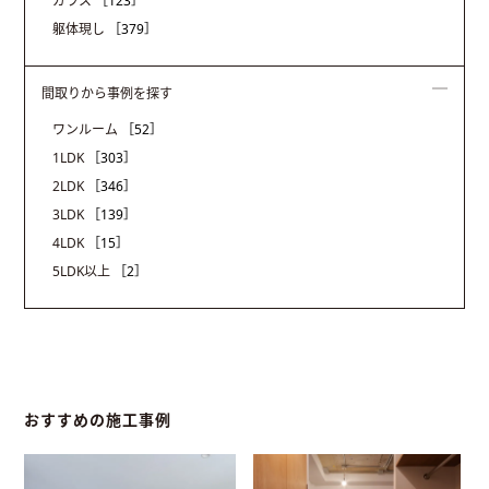
ガラス
［123］
躯体現し
［379］
間取りから事例を探す
ワンルーム
［52］
1LDK
［303］
2LDK
［346］
3LDK
［139］
4LDK
［15］
5LDK以上
［2］
おすすめの施工事例