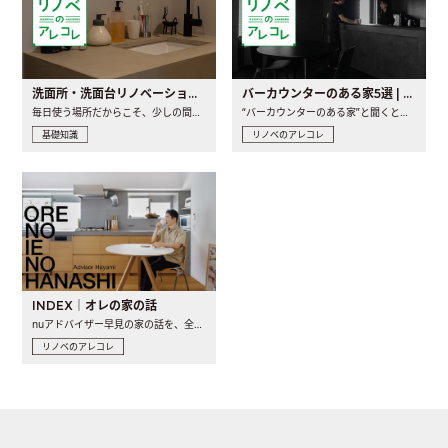
洗面所・洗面台リノベーションの事例と間取りアイデア
バーカウンターのある家5選 | 日常に馴染む“距離の近い”キッチンとは
毎日使う場所だからこそ、少しの間取りの工夫や素材の選び方で..
“バーカウンターのある家”と聞くと、少し特別な、大人のための..
基礎知識
リノベのアレコレ
INDEX｜オレの家の話
nuアドバイザー早見の家の話を、全4話でお届け。リノベーションを..
リノベのアレコレ