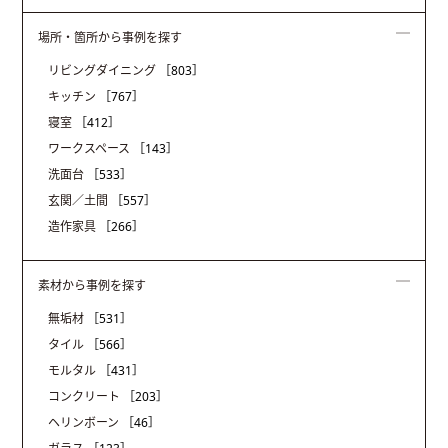
場所・箇所から事例を探す
リビングダイニング
［803］
キッチン
［767］
寝室
［412］
ワークスペース
［143］
洗面台
［533］
玄関／土間
［557］
造作家具
［266］
素材から事例を探す
無垢材
［531］
タイル
［566］
モルタル
［431］
コンクリート
［203］
ヘリンボーン
［46］