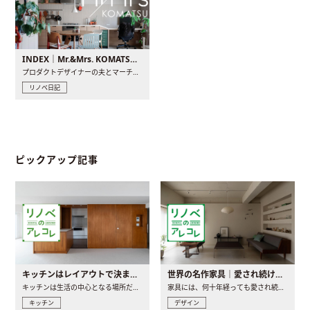
INDEX｜Mr.&Mrs. KOMATSU renovation diary
プロダクトデザイナーの夫とマーチャンダイザーの妻が、夫婦で..
リノベ日記
ピックアップ記事
キッチンはレイアウトで決まる。後悔しないための考え方と選び方
世界の名作家具｜愛され続ける理由と一生モノとの出会い方
キッチンは生活の中心となる場所だからこそ、家の中のどこに置..
家具には、何十年経っても愛され続ける「名作」と呼ばれるもの..
キッチン
デザイン