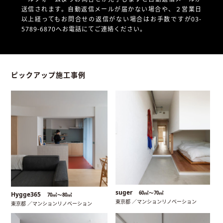
送信されます。自動返信メールが届かない場合や、
２営業日
以上経ってもお問合せの返信がない場合はお手数ですが03-
5789-6870へお電話にてご連絡ください。
ピックアップ施工事例
suger
60㎡〜70㎡
Hygge365
70㎡〜80㎡
東京都 ／マンションリノベーション
東京都 ／マンションリノベーション