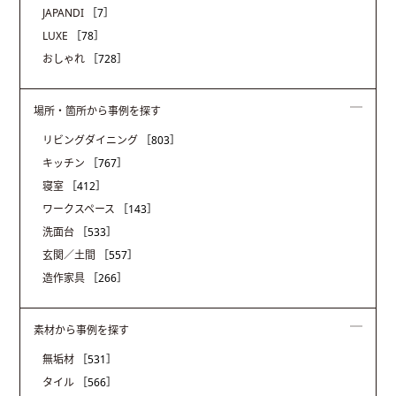
JAPANDI
［7］
LUXE
［78］
おしゃれ
［728］
場所・箇所から事例を探す
リビングダイニング
［803］
キッチン
［767］
寝室
［412］
ワークスペース
［143］
洗面台
［533］
玄関／土間
［557］
造作家具
［266］
素材から事例を探す
無垢材
［531］
タイル
［566］