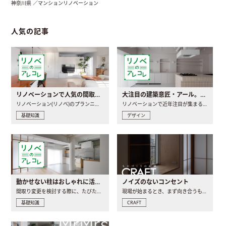
神奈川県 ／マンションリノベーション
人気の記事
リノベーションで人気の間取りとは？トレンドの間取りと実例を徹底解説
大注目の建築意匠・アール。人気の理由と空間に取り入れるポイント
リノベーション(リノベ)のプランニングで一番最初に決めるのは..
リノベーションで近年注目が集まる建築意匠の一つであるアール..
基礎知識
デザイン
動かせない柱はおしゃれに活用！柱を魅せるリノベーション(リノベ)4選
ノイズのないコンセント
間取り変更を検討する際に、たびたび皆さんの頭を悩ませる動か..
現場が始まるとき、まず向き合うものの一つがコンセントです..
基礎知識
CRAFT