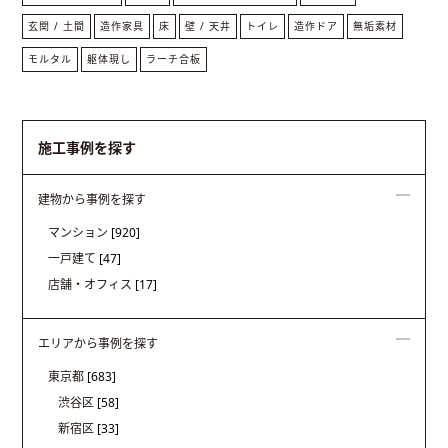
玄関 / 土間
造作家具
床
壁 / 天井
トイレ
造作ドア
無垢素材
モルタル
躯体現し
ラーチ合板
施工事例を探す
建物から事例を探す
マンション
[920]
一戸建て
[47]
店舗・オフィス
[17]
エリアから事例を探す
東京都
[683]
渋谷区
[58]
新宿区
[33]