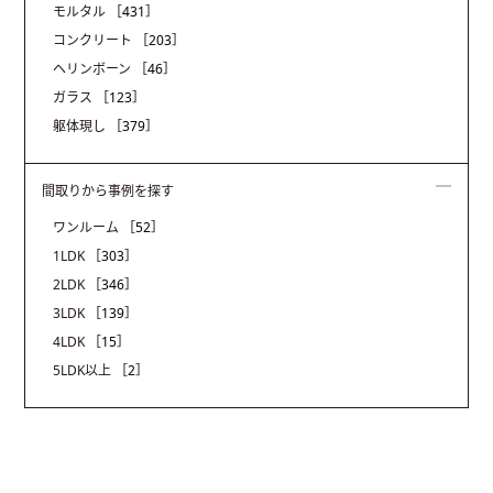
モルタル
［431］
コンクリート
［203］
ヘリンボーン
［46］
ガラス
［123］
躯体現し
［379］
間取りから事例を探す
ワンルーム
［52］
1LDK
［303］
2LDK
［346］
3LDK
［139］
4LDK
［15］
5LDK以上
［2］