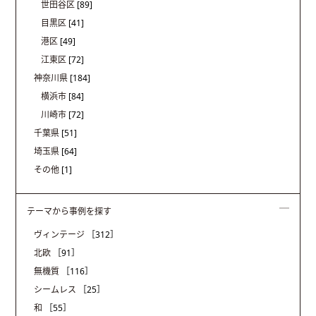
世田谷区
[89]
目黒区
[41]
港区
[49]
江東区
[72]
神奈川県
[184]
横浜市
[84]
川崎市
[72]
千葉県
[51]
埼玉県
[64]
その他
[1]
テーマから事例を探す
ヴィンテージ
［312］
北欧
［91］
無機質
［116］
シームレス
［25］
和
［55］