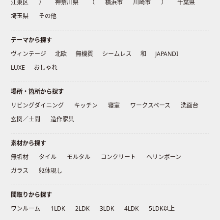
江東区
）
神奈川県
（
横浜市
川崎市
）
千葉県
埼玉県
その他
テーマから探す
ヴィンテージ
北欧
無機質
シームレス
和
JAPANDI
LUXE
おしゃれ
場所・箇所から探す
リビングダイニング
キッチン
寝室
ワークスペース
洗面台
玄関／土間
造作家具
素材から探す
無垢材
タイル
モルタル
コンクリート
ヘリンボーン
ガラス
躯体現し
間取りから探す
ワンルーム
1LDK
2LDK
3LDK
4LDK
5LDK以上