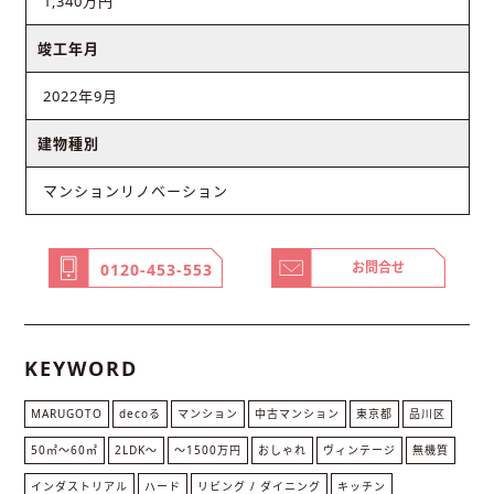
1,340万円
竣工年月
2022年9月
建物種別
マンションリノベーション
お問合せ
0120-453-553
KEYWORD
MARUGOTO
decoる
マンション
中古マンション
東京都
品川区
50㎡〜60㎡
2LDK〜
～1500万円
おしゃれ
ヴィンテージ
無機質
インダストリアル
ハード
リビング / ダイニング
キッチン