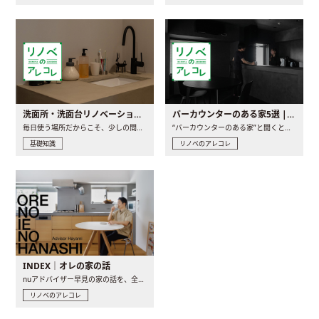
洗面所・洗面台リノベーションの事例と間取りアイデア
バーカウンターのある家5選 | 日常に馴染む“距離の近い”キッチンとは
毎日使う場所だからこそ、少しの間取りの工夫や素材の選び方で..
“バーカウンターのある家”と聞くと、少し特別な、大人のための..
基礎知識
リノベのアレコレ
INDEX｜オレの家の話
nuアドバイザー早見の家の話を、全4話でお届け。リノベーションを..
リノベのアレコレ