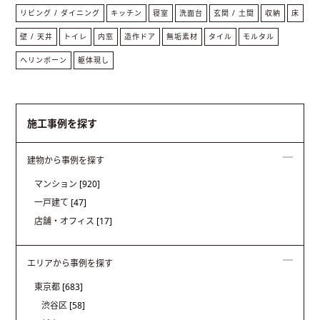
リビング / ダイニング
キッチン
寝室
洗面台
玄関 / 土間
収納
床
壁 / 天井
トイレ
内窓
造作ドア
無垢素材
タイル
モルタル
ヘリンボーン
躯体現し
施工事例を探す
建物から事例を探す
マンション
[920]
一戸建て
[47]
店舗・オフィス
[17]
エリアから事例を探す
東京都
[683]
渋谷区
[58]