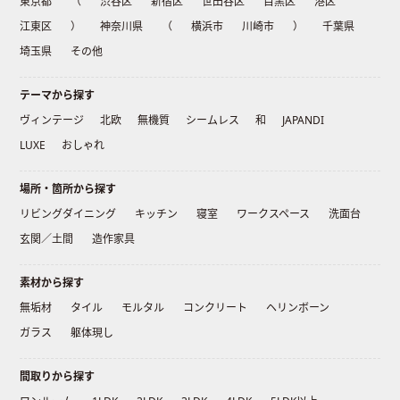
東京都
（
渋谷区
新宿区
世田谷区
目黒区
港区
江東区
）
神奈川県
（
横浜市
川崎市
）
千葉県
埼玉県
その他
テーマから探す
ヴィンテージ
北欧
無機質
シームレス
和
JAPANDI
LUXE
おしゃれ
場所・箇所から探す
リビングダイニング
キッチン
寝室
ワークスペース
洗面台
玄関／土間
造作家具
素材から探す
無垢材
タイル
モルタル
コンクリート
ヘリンボーン
ガラス
躯体現し
間取りから探す