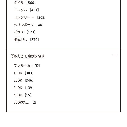
タイル
［566］
モルタル
［431］
コンクリート
［203］
ヘリンボーン
［46］
ガラス
［123］
躯体現し
［379］
間取りから事例を探す
ワンルーム
［52］
1LDK
［303］
2LDK
［346］
3LDK
［139］
4LDK
［15］
5LDK以上
［2］