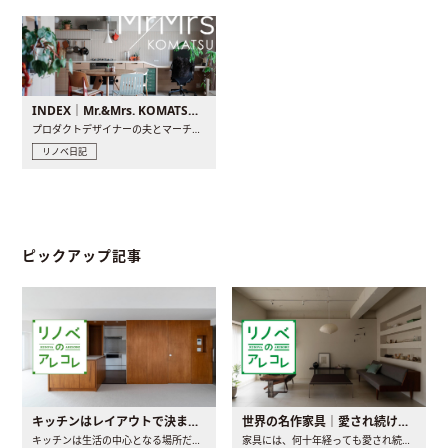
INDEX｜Mr.&Mrs. KOMATSU renovation diary
プロダクトデザイナーの夫とマーチャンダイザーの妻が、夫婦で..
リノベ日記
ピックアップ記事
キッチンはレイアウトで決まる。後悔しないための考え方と選び方
世界の名作家具｜愛され続ける理由と一生モノとの出会い方
キッチンは生活の中心となる場所だからこそ、家の中のどこに置..
家具には、何十年経っても愛され続ける「名作」と呼ばれるもの..