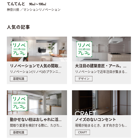
てんてんと
90㎡〜100㎡
神奈川県 ／マンションリノベーション
人気の記事
リノベーションで人気の間取りとは？トレンドの間取りと実例を徹底解説
大注目の建築意匠・アール。人気の理由と空間に取り入れるポイント
リノベーション(リノベ)のプランニングで一番最初に決めるのは..
リノベーションで近年注目が集まる建築意匠の一つであるアール..
基礎知識
デザイン
動かせない柱はおしゃれに活用！柱を魅せるリノベーション(リノベ)4選
ノイズのないコンセント
間取り変更を検討する際に、たびたび皆さんの頭を悩ませる動か..
現場が始まるとき、まず向き合うものの一つがコンセントです..
基礎知識
CRAFT