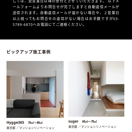
しては、翌営業日以降の受付とさせていただきます。
以下メ
ールフォームよりお問合せが完了しますと自動返信メールが
送信されます。自動返信メールが届かない場合や、
２営業日
以上経ってもお問合せの返信がない場合はお手数ですが03-
5789-6870へお電話にてご連絡ください。
ピックアップ施工事例
suger
60㎡〜70㎡
Hygge365
70㎡〜80㎡
東京都 ／マンションリノベーション
東京都 ／マンションリノベーション