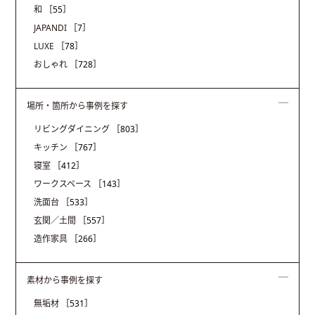
和
［55］
JAPANDI
［7］
LUXE
［78］
おしゃれ
［728］
場所・箇所から事例を探す
リビングダイニング
［803］
キッチン
［767］
寝室
［412］
ワークスペース
［143］
洗面台
［533］
玄関／土間
［557］
造作家具
［266］
素材から事例を探す
無垢材
［531］