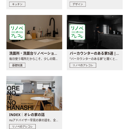
キッチン
デザイン
洗面所・洗面台リノベーションの事例と間取りアイデア
バーカウンターのある家5選 | 日常に馴染む“距離の近い”キッチンとは
毎日使う場所だからこそ、少しの間取りの工夫や素材の選び方で..
“バーカウンターのある家”と聞くと、少し特別な、大人のための..
基礎知識
リノベのアレコレ
INDEX｜オレの家の話
nuアドバイザー早見の家の話を、全4話でお届け。リノベーションを..
リノベのアレコレ