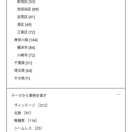
新宿区
[33]
世田谷区
[89]
目黒区
[41]
港区
[49]
江東区
[72]
神奈川県
[184]
横浜市
[84]
川崎市
[72]
千葉県
[51]
埼玉県
[64]
その他
[1]
テーマから事例を探す
ヴィンテージ
［312］
北欧
［91］
無機質
［116］
シームレス
［25］