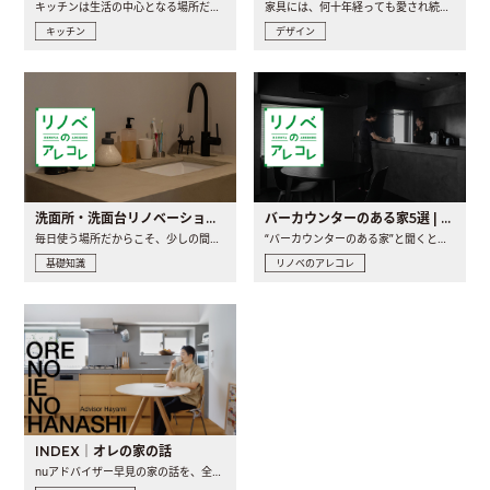
キッチンは生活の中心となる場所だからこそ、家の中のどこに置..
家具には、何十年経っても愛され続ける「名作」と呼ばれるもの..
キッチン
デザイン
洗面所・洗面台リノベーションの事例と間取りアイデア
バーカウンターのある家5選 | 日常に馴染む“距離の近い”キッチンとは
毎日使う場所だからこそ、少しの間取りの工夫や素材の選び方で..
“バーカウンターのある家”と聞くと、少し特別な、大人のための..
基礎知識
リノベのアレコレ
INDEX｜オレの家の話
nuアドバイザー早見の家の話を、全4話でお届け。リノベーションを..