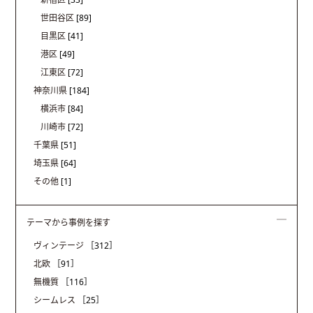
世田谷区
[89]
目黒区
[41]
港区
[49]
江東区
[72]
神奈川県
[184]
横浜市
[84]
川崎市
[72]
千葉県
[51]
埼玉県
[64]
その他
[1]
テーマから事例を探す
ヴィンテージ
［312］
北欧
［91］
無機質
［116］
シームレス
［25］