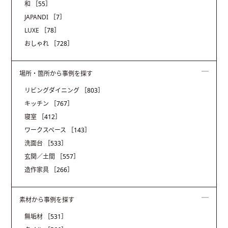
和
［55］
JAPANDI
［7］
LUXE
［78］
おしゃれ
［728］
場所・箇所から事例を探す
リビングダイニング
［803］
キッチン
［767］
寝室
［412］
ワークスペース
［143］
洗面台
［533］
玄関／土間
［557］
造作家具
［266］
素材から事例を探す
無垢材
［531］