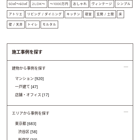
50㎡〜60㎡
2LDK〜
〜1000万円
おしゃれ
ヴィンテージ
シンプル
アトリエ
リビング / ダイニング
キッチン
寝室
玄関 / 土間
床
壁 / 天井
トイレ
モルタル
施工事例を探す
建物から事例を探す
マンション
[920]
一戸建て
[47]
店舗・オフィス
[17]
エリアから事例を探す
東京都
[683]
渋谷区
[58]
新宿区
[33]