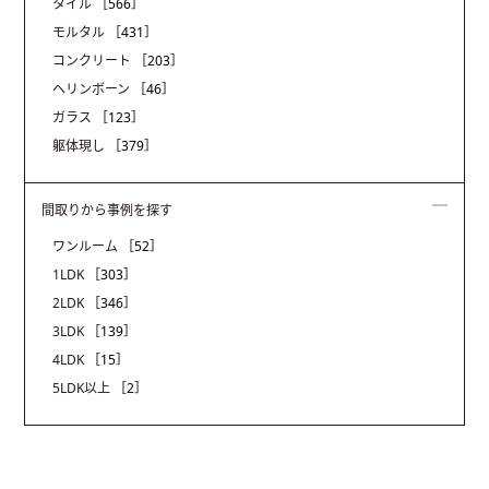
タイル
［566］
モルタル
［431］
コンクリート
［203］
ヘリンボーン
［46］
ガラス
［123］
躯体現し
［379］
間取りから事例を探す
ワンルーム
［52］
1LDK
［303］
2LDK
［346］
3LDK
［139］
4LDK
［15］
5LDK以上
［2］