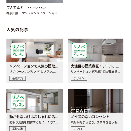
てんてんと
90㎡〜100㎡
神奈川県 ／マンションリノベーション
人気の記事
リノベーションで人気の間取りとは？トレンドの間取りと実例を徹底解説
大注目の建築意匠・アール。人気の理由と空間に取り入れるポイント
リノベーション(リノベ)のプランニングで一番最初に決めるのは..
リノベーションで近年注目が集まる建築意匠の一つであるアール..
基礎知識
デザイン
動かせない柱はおしゃれに活用！柱を魅せるリノベーション(リノベ)4選
ノイズのないコンセント
間取り変更を検討する際に、たびたび皆さんの頭を悩ませる動か..
現場が始まるとき、まず向き合うものの一つがコンセントです..
基礎知識
CRAFT