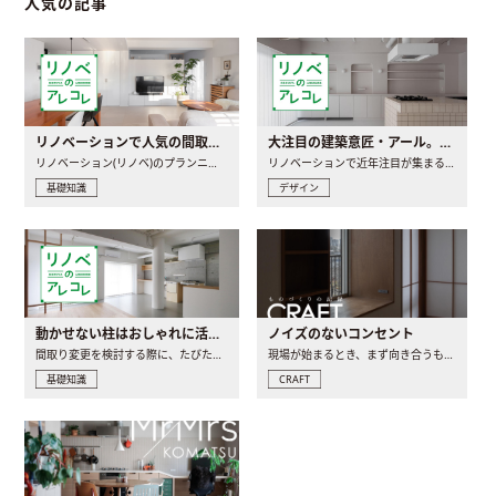
人気の記事
リノベーションで人気の間取りとは？トレンドの間取りと実例を徹底解説
大注目の建築意匠・アール。人気の理由と空間に取り入れるポイント
リノベーション(リノベ)のプランニングで一番最初に決めるのは..
リノベーションで近年注目が集まる建築意匠の一つであるアール..
基礎知識
デザイン
動かせない柱はおしゃれに活用！柱を魅せるリノベーション(リノベ)4選
ノイズのないコンセント
間取り変更を検討する際に、たびたび皆さんの頭を悩ませる動か..
現場が始まるとき、まず向き合うものの一つがコンセントです..
基礎知識
CRAFT