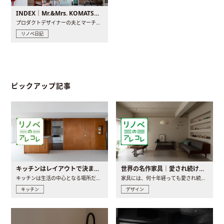
INDEX｜Mr.&Mrs. KOMATSU renovation diary
プロダクトデザイナーの夫とマーチャンダイザーの妻が、夫婦で..
リノベ日記
ピックアップ記事
キッチンはレイアウトで決まる。後悔しないための考え方と選び方
世界の名作家具｜愛され続ける理由と一生モノとの出会い方
キッチンは生活の中心となる場所だからこそ、家の中のどこに置..
家具には、何十年経っても愛され続ける「名作」と呼ばれるもの..
キッチン
デザイン