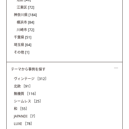
江東区
[72]
神奈川県
[184]
横浜市
[84]
川崎市
[72]
千葉県
[51]
埼玉県
[64]
その他
[1]
テーマから事例を探す
ヴィンテージ
［312］
北欧
［91］
無機質
［116］
シームレス
［25］
和
［55］
JAPANDI
［7］
LUXE
［78］