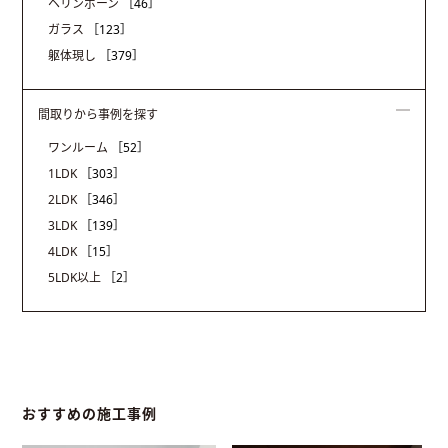
ヘリンボーン
［46］
ガラス
［123］
躯体現し
［379］
間取りから事例を探す
ワンルーム
［52］
1LDK
［303］
2LDK
［346］
3LDK
［139］
4LDK
［15］
5LDK以上
［2］
おすすめの施工事例