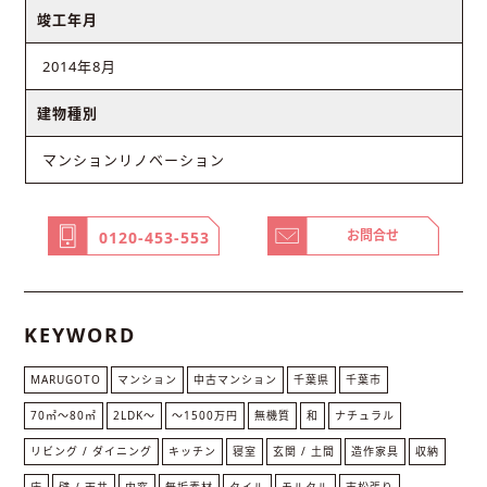
竣工年月
2014年8月
建物種別
マンションリノベーション
お問合せ
0120-453-553
KEYWORD
MARUGOTO
マンション
中古マンション
千葉県
千葉市
70㎡〜80㎡
2LDK〜
～1500万円
無機質
和
ナチュラル
リビング / ダイニング
キッチン
寝室
玄関 / 土間
造作家具
収納
床
壁 / 天井
内窓
無垢素材
タイル
モルタル
市松張り