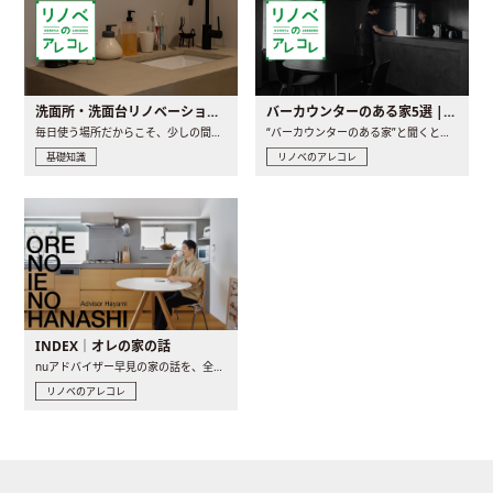
洗面所・洗面台リノベーションの事例と間取りアイデア
バーカウンターのある家5選 | 日常に馴染む“距離の近い”キッチンとは
毎日使う場所だからこそ、少しの間取りの工夫や素材の選び方で..
“バーカウンターのある家”と聞くと、少し特別な、大人のための..
基礎知識
リノベのアレコレ
INDEX｜オレの家の話
nuアドバイザー早見の家の話を、全4話でお届け。リノベーションを..
リノベのアレコレ