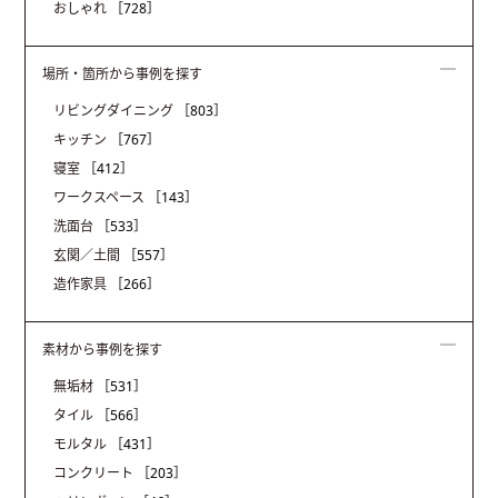
おしゃれ
［728］
場所・箇所から事例を探す
リビングダイニング
［803］
キッチン
［767］
寝室
［412］
ワークスペース
［143］
洗面台
［533］
玄関／土間
［557］
造作家具
［266］
素材から事例を探す
無垢材
［531］
タイル
［566］
モルタル
［431］
コンクリート
［203］