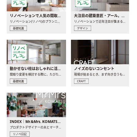
リノベーションで人気の間取りとは？トレンドの間取りと実例を徹底解説
大注目の建築意匠・アール。人気の理由と空間に取り入れるポイント
リノベーション(リノベ)のプランニングで一番最初に決めるのは..
リノベーションで近年注目が集まる建築意匠の一つであるアール..
基礎知識
デザイン
動かせない柱はおしゃれに活用！柱を魅せるリノベーション(リノベ)4選
ノイズのないコンセント
間取り変更を検討する際に、たびたび皆さんの頭を悩ませる動か..
現場が始まるとき、まず向き合うものの一つがコンセントです..
基礎知識
CRAFT
INDEX｜Mr.&Mrs. KOMATSU renovation diary
プロダクトデザイナーの夫とマーチャンダイザーの妻が、夫婦で..
リノベ日記