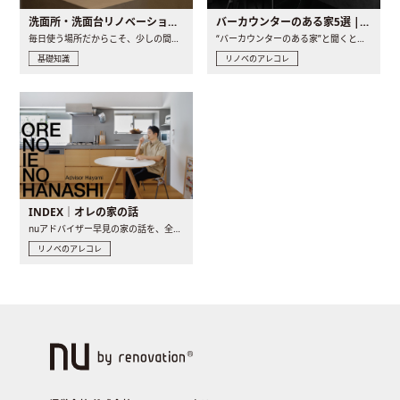
洗面所・洗面台リノベーションの事例と間取りアイデア
バーカウンターのある家5選 | 日常に馴染む“距離の近い”キッチンとは
毎日使う場所だからこそ、少しの間取りの工夫や素材の選び方で..
“バーカウンターのある家”と聞くと、少し特別な、大人のための..
基礎知識
リノベのアレコレ
INDEX｜オレの家の話
nuアドバイザー早見の家の話を、全4話でお届け。リノベーションを..
リノベのアレコレ