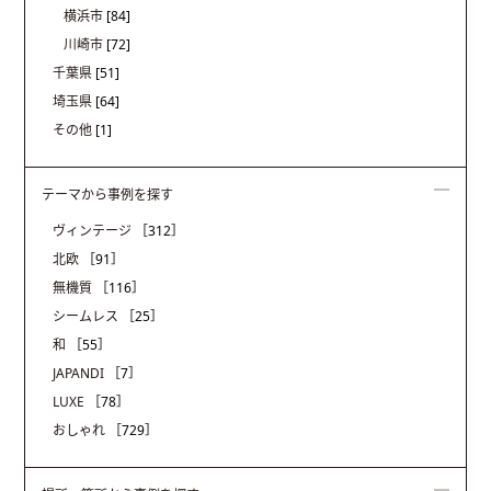
横浜市
[84]
川崎市
[72]
千葉県
[51]
埼玉県
[64]
その他
[1]
テーマから事例を探す
ヴィンテージ
［312］
北欧
［91］
無機質
［116］
シームレス
［25］
和
［55］
JAPANDI
［7］
LUXE
［78］
おしゃれ
［729］