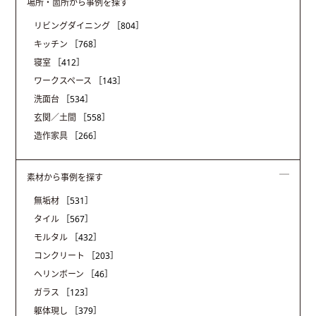
場所・箇所から事例を探す
リビングダイニング
［804］
キッチン
［768］
寝室
［412］
ワークスペース
［143］
洗面台
［534］
玄関／土間
［558］
造作家具
［266］
素材から事例を探す
無垢材
［531］
タイル
［567］
モルタル
［432］
コンクリート
［203］
ヘリンボーン
［46］
ガラス
［123］
躯体現し
［379］