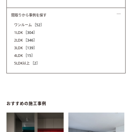
間取りから事例を探す
ワンルーム
［52］
1LDK
［304］
2LDK
［346］
3LDK
［139］
4LDK
［15］
5LDK以上
［2］
おすすめの施工事例