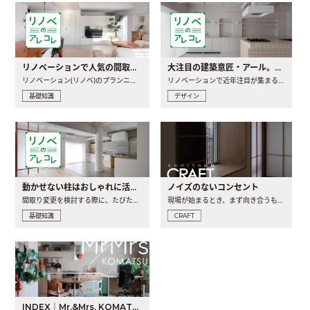
リノベーションで人気の間取りとは？トレンドの間取りと実例を徹底解説
大注目の建築意匠・アール。人気の理由と空間に取り入れるポイント
リノベーション(リノベ)のプランニングで一番最初に決めるのは..
リノベーションで近年注目が集まる建築意匠の一つであるアール..
基礎知識
デザイン
動かせない柱はおしゃれに活用！柱を魅せるリノベーション(リノベ)4選
ノイズのないコンセント
間取り変更を検討する際に、たびたび皆さんの頭を悩ませる動か..
現場が始まるとき、まず向き合うものの一つがコンセントです..
基礎知識
CRAFT
INDEX｜Mr.&Mrs. KOMATSU renovation diary