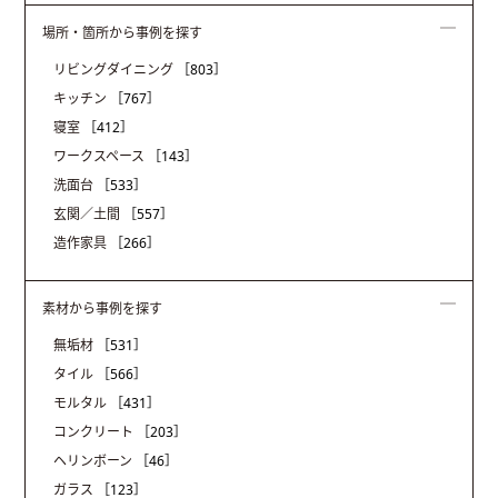
場所・箇所から事例を探す
リビングダイニング
［803］
キッチン
［767］
寝室
［412］
ワークスペース
［143］
洗面台
［533］
玄関／土間
［557］
造作家具
［266］
素材から事例を探す
無垢材
［531］
タイル
［566］
モルタル
［431］
コンクリート
［203］
ヘリンボーン
［46］
ガラス
［123］