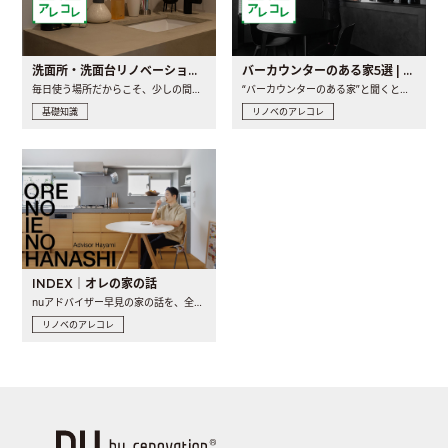
洗面所・洗面台リノベーションの事例と間取りアイデア
バーカウンターのある家5選 | 日常に馴染む“距離の近い”キッチンとは
毎日使う場所だからこそ、少しの間取りの工夫や素材の選び方で..
“バーカウンターのある家”と聞くと、少し特別な、大人のための..
基礎知識
リノベのアレコレ
INDEX｜オレの家の話
nuアドバイザー早見の家の話を、全4話でお届け。リノベーションを..
リノベのアレコレ