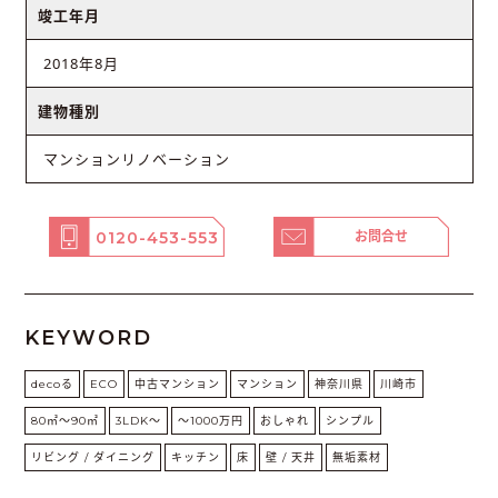
竣工年月
2018年8月
建物種別
マンションリノベーション
0120-453-553
お問合せ
KEYWORD
decoる
ECO
中古マンション
マンション
神奈川県
川崎市
80㎡〜90㎡
3LDK〜
〜1000万円
おしゃれ
シンプル
リビング / ダイニング
キッチン
床
壁 / 天井
無垢素材