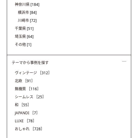
神奈川県
[184]
横浜市
[84]
川崎市
[72]
千葉県
[51]
埼玉県
[64]
その他
[1]
テーマから事例を探す
ヴィンテージ
［312］
北欧
［91］
無機質
［116］
シームレス
［25］
和
［55］
JAPANDI
［7］
LUXE
［78］
おしゃれ
［728］