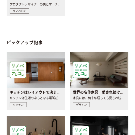
プロダクトデザイナーの夫とマーチャンダイザーの妻が、夫婦で..
リノベ日記
ピックアップ記事
キッチンはレイアウトで決まる。後悔しないための考え方と選び方
世界の名作家具｜愛され続ける理由と一生モノとの出会い方
キッチンは生活の中心となる場所だからこそ、家の中のどこに置..
家具には、何十年経っても愛され続ける「名作」と呼ばれるもの..
キッチン
デザイン