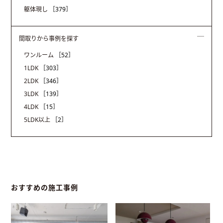
躯体現し
［379］
間取りから事例を探す
ワンルーム
［52］
1LDK
［303］
2LDK
［346］
3LDK
［139］
4LDK
［15］
5LDK以上
［2］
おすすめの施工事例