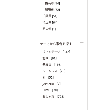
横浜市
[84]
川崎市
[72]
千葉県
[51]
埼玉県
[64]
その他
[1]
テーマから事例を探す
ヴィンテージ
［312］
北欧
［91］
無機質
［116］
シームレス
［25］
和
［55］
JAPANDI
［7］
LUXE
［78］
おしゃれ
［728］