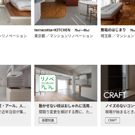
terracotta×KITCHEN
無垢のはじまり
70㎡〜80㎡
70
ンリノベーション
東京都 ／マンションリノベーション
埼玉県 ／マンショ
大注目の建築意匠・アール。人気の理由と空間に取り入れるポイント
動かせない柱はおしゃれに活用！柱を魅せるリノベーション(リノベ)4選
ノイズのないコン
リノベーションで近年注目が集まる建築意匠の一つであるアール..
間取り変更を検討する際に、たびたび皆さんの頭を悩ませる動か..
基礎知識
CRAFT