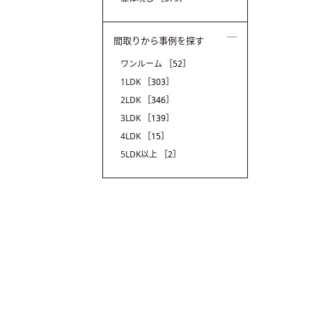
間取りから事例を探す
ワンルーム
［52］
1LDK
［303］
2LDK
［346］
3LDK
［139］
4LDK
［15］
5LDK以上
［2］