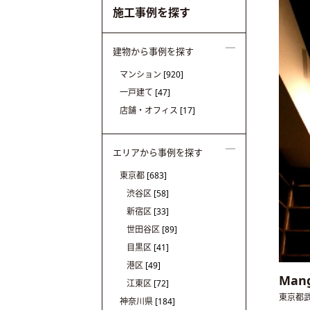
施工事例を探す
建物から事例を探す
マンション
[920]
一戸建て
[47]
店舗・オフィス
[17]
エリアから事例を探す
東京都
[683]
渋谷区
[58]
新宿区
[33]
世田谷区
[89]
目黒区
[41]
港区
[49]
Man
江東区
[72]
東京都
神奈川県
[184]