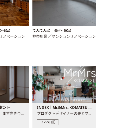
てんてんと
㎡〜80㎡
90㎡〜100㎡
ンリノベーション
神奈川県 ／マンションリノベーション
セント
INDEX｜Mr.&Mrs. KOMATSU renovation diary
現場が始まるとき、まず向き合うものの一つがコンセントです..
プロダクトデザイナーの夫とマーチャンダイザーの妻が、夫婦で..
リノベ日記