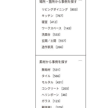
場所・箇所から事例を探す
リビングダイニング
［803］
キッチン
［767］
寝室
［412］
ワークスペース
［143］
洗面台
［533］
玄関／土間
［557］
造作家具
［266］
素材から事例を探す
無垢材
［531］
タイル
［566］
モルタル
［431］
コンクリート
［203］
ヘリンボーン
［46］
ガラス
［123］
躯体現し
［379］