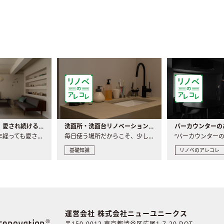
世界の名作家具｜愛され続ける理由と一生モノとの出会い方
洗面所・洗面台リノベーションの事例と間取りアイデア
家具には、何十年経っても愛され続ける「名作」と呼ばれるもの..
毎日使う場所だからこそ、少しの間取りの工夫や素材の選び方で..
基礎知識
リノベのアレコレ
運営会社 株式会社ニューユニークス
〒150-0012 東京都渋谷区広尾1-7-20 DOT