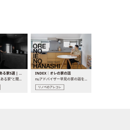
バーカウンターのある家5選 | 日常に馴染む“距離の近い”キッチンとは
INDEX｜オレの家の話
“バーカウンターのある家”と聞くと、少し特別な、大人のための..
nuアドバイザー早見の家の話を、全4話でお届け。リノベーションを..
リノベのアレコレ