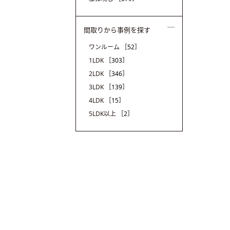
間取りから事例を探す
ワンルーム
［52］
1LDK
［303］
2LDK
［346］
3LDK
［139］
4LDK
［15］
5LDK以上
［2］