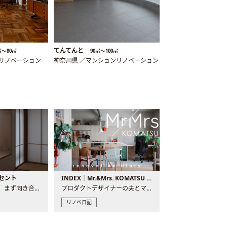
てんてんと
㎡〜80㎡
90㎡〜100㎡
ンリノベーション
神奈川県 ／マンションリノベーション
セント
INDEX｜Mr.&Mrs. KOMATSU renovation diary
現場が始まるとき、まず向き合うものの一つがコンセントです..
プロダクトデザイナーの夫とマーチャンダイザーの妻が、夫婦で..
リノベ日記