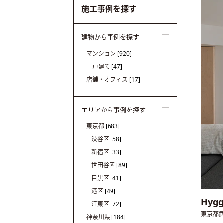
施工事例を探す
建物から事例を探す
マンション
[920]
一戸建て
[47]
店舗・オフィス
[17]
エリアから事例を探す
東京都
[683]
渋谷区
[58]
新宿区
[33]
世田谷区
[89]
目黒区
[41]
港区
[49]
Hyg
江東区
[72]
東京都
神奈川県
[184]