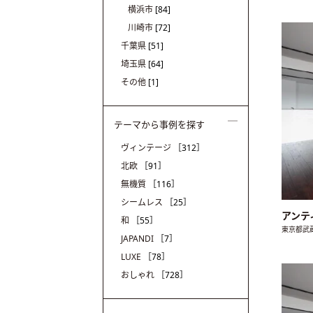
横浜市
[84]
川崎市
[72]
千葉県
[51]
埼玉県
[64]
その他
[1]
テーマから事例を探す
ヴィンテージ
［312］
北欧
［91］
無機質
［116］
シームレス
［25］
アンティ
和
［55］
東京都武
JAPANDI
［7］
LUXE
［78］
おしゃれ
［728］