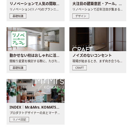
リノベーションで人気の間取りとは？トレンドの間取りと実例を徹底解説
大注目の建築意匠・アール。人気の理由と空間に取り入れるポイント
リノベーション(リノベ)のプランニングで一番最初に決めるのは..
リノベーションで近年注目が集まる建築意匠の一つであるアール..
基礎知識
デザイン
動かせない柱はおしゃれに活用！柱を魅せるリノベーション(リノベ)4選
ノイズのないコンセント
間取り変更を検討する際に、たびたび皆さんの頭を悩ませる動か..
現場が始まるとき、まず向き合うものの一つがコンセントです..
基礎知識
CRAFT
INDEX｜Mr.&Mrs. KOMATSU renovation diary
プロダクトデザイナーの夫とマーチャンダイザーの妻が、夫婦で..
リノベ日記