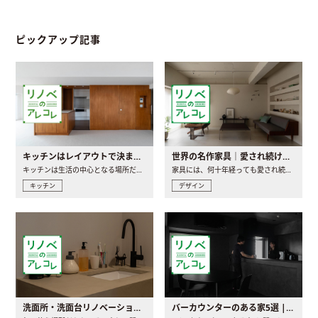
ピックアップ記事
キッチンはレイアウトで決まる。後悔しないための考え方と選び方
世界の名作家具｜愛され続ける理由と一生モノとの出会い方
キッチンは生活の中心となる場所だからこそ、家の中のどこに置..
家具には、何十年経っても愛され続ける「名作」と呼ばれるもの..
キッチン
デザイン
洗面所・洗面台リノベーションの事例と間取りアイデア
バーカウンターのある家5選 | 日常に馴染む“距離の近い”キッチンとは