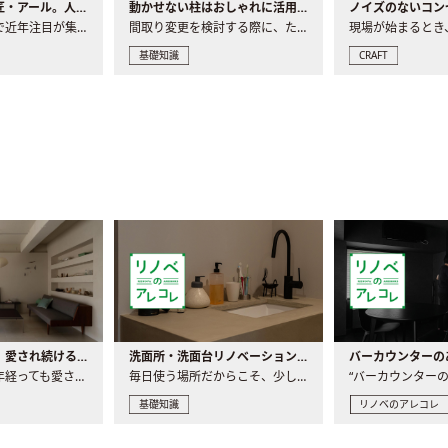
大注目の建築意匠・アール。人気の理由と空間に取り入れるポイント
動かせない柱はおしゃれに活用！柱を魅せるリノベーション(リノベ)4選
ノイズのないコン
リノベーションで近年注目が集まる建築意匠の一つであるアール..
間取り変更を検討する際に、たびたび皆さんの頭を悩ませる動か..
基礎知識
CRAFT
世界の名作家具｜愛され続ける理由と一生モノとの出会い方
洗面所・洗面台リノベーションの事例と間取りアイデア
家具には、何十年経っても愛され続ける「名作」と呼ばれるもの..
毎日使う場所だからこそ、少しの間取りの工夫や素材の選び方で..
基礎知識
リノベのアレコレ