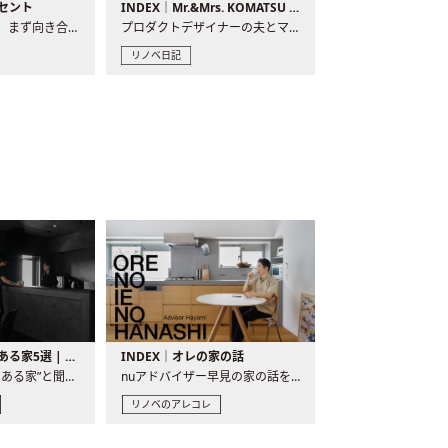
セント
INDEX｜Mr.&Mrs. KOMATSU renovation diary
現場が始まるとき、まず向き合うものの一つがコンセントです..
プロダクトデザイナーの夫とマーチャンダイザーの妻が、夫婦で..
リノベ日記
バーカウンターのある家5選 | 日常に馴染む“距離の近い”キッチンとは
INDEX｜オレの家の話
“バーカウンターのある家”と聞くと、少し特別な、大人のための..
nuアドバイザー早見の家の話を、全4話でお届け。リノベーションを..
リノベのアレコレ