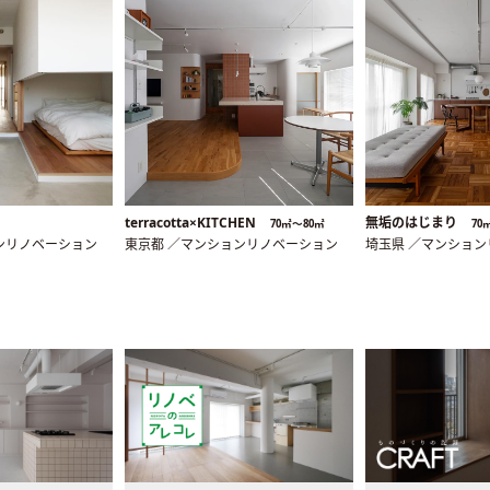
terracotta×KITCHEN
無垢のはじまり
70㎡〜80㎡
70
ンリノベーション
東京都 ／マンションリノベーション
埼玉県 ／マンショ