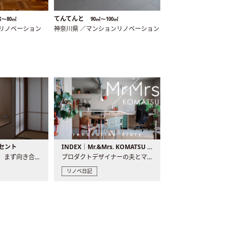
てんてんと
㎡〜80㎡
90㎡〜100㎡
ンリノベーション
神奈川県 ／マンションリノベーション
セント
INDEX｜Mr.&Mrs. KOMATSU renovation diary
現場が始まるとき、まず向き合うものの一つがコンセントです..
プロダクトデザイナーの夫とマーチャンダイザーの妻が、夫婦で..
リノベ日記