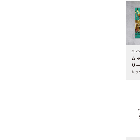
202
ム
リ