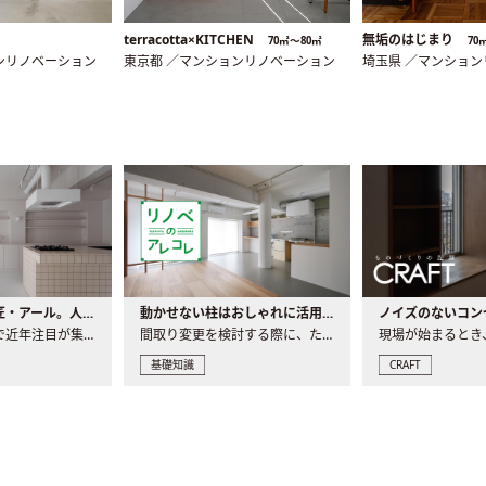
terracotta×KITCHEN
無垢のはじまり
70㎡〜80㎡
70
ンリノベーション
東京都 ／マンションリノベーション
埼玉県 ／マンショ
大注目の建築意匠・アール。人気の理由と空間に取り入れるポイント
動かせない柱はおしゃれに活用！柱を魅せるリノベーション(リノベ)4選
ノイズのないコン
リノベーションで近年注目が集まる建築意匠の一つであるアール..
間取り変更を検討する際に、たびたび皆さんの頭を悩ませる動か..
基礎知識
CRAFT