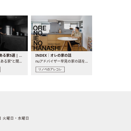
バーカウンターのある家5選 | 日常に馴染む“距離の近い”キッチンとは
INDEX｜オレの家の話
“バーカウンターのある家”と聞くと、少し特別な、大人のための..
nuアドバイザー早見の家の話を、全4話でお届け。リノベーションを..
リノベのアレコレ
休日 火曜日・水曜日