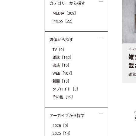
カテゴリーから探す
MEDIA
［309］
PRESS
［22］
媒体から探す
20
TV
［9］
雑
雑誌
［162］
載
書籍
［10］
WEB
［107］
新聞
［18］
タブロイド
［5］
その他
［19］
アーカイブから探す
2026
［9］
2025
［14］