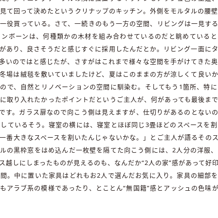
見て回って決めたというクリナップのキッチン。外側をモルタルの腰
eでは一役買っている。さて、一続きのもう一方の空間、リビングは一見
リンボーンは、何種類かの木材を組み合わせているのだと眺めていると
があり、良さそうだと感じすぐに採用したんだとか。リビング一面に
多いのではと感じたが、さすがはこれまで様々な空間を手がけてきた
冬場は絨毯を敷いていましたけど、夏はこのままの方が涼しくて良い
ので、自然とリノベーションの空間に馴染む。そしてもう1箇所、特
に取り入れたかったポイントだというご主人が、何があっても最後ま
です。ガラス扉なので向こう側は見えますが、仕切りがあるのとない
しているそう。寝室の横には、寝室とほぼ同じ3畳ほどのスペースを
一番大きなスペースを割いたんじゃないかな。」とご主人が語るその
ルの黒枠窓をはめ込んだ一枚壁を隔てた向こう側には、2人分の洋服
ス越しにしまったものが見えるのも、なんだか“2人の家”感があって好
間。中に置いた家具はどれもお2人で選んだお気に入り。家具の細部
もアラブ系の模様であったり、とことん“無国籍”感とアッシュの色味