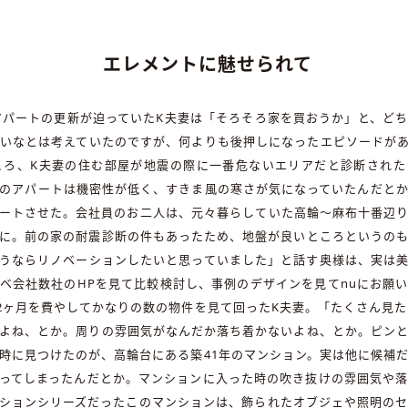
エレメントに魅せられて
貸アパートの更新が迫っていたK夫妻は「そろそろ家を買おうか」と、ど
いなとは考えていたのですが、何よりも後押しになったエピソードが
ころ、K夫妻の住む部屋が地震の際に一番危ないエリアだと診断された
のアパートは機密性が低く、すきま風の寒さが気になっていたんだと
ートさせた。会社員のお二人は、元々暮らしていた高輪〜麻布十番辺
に。前の家の耐震診断の件もあったため、地盤が良いところというの
うならリノベーションしたいと思っていました」と話す奥様は、実は
ベ会社数社のHPを見て比較検討し、事例のデザインを見てnuにお願
約2ヶ月を費やしてかなりの数の物件を見て回ったK夫妻。「たくさん見た
よね、とか。周りの雰囲気がなんだか落ち着かないよね、とか。ピン
時に見つけたのが、高輪台にある築41年のマンション。実は他に候補
ってしまったんだとか。マンションに入った時の吹き抜けの雰囲気や
ションシリーズだったこのマンションは、飾られたオブジェや照明の