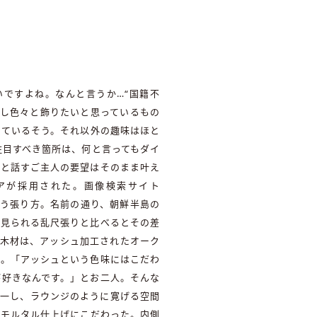
ですよね。なんと言うか…“国籍不
少し色々と飾りたいと思っているもの
しているそう。それ以外の趣味はほと
注目すべき箇所は、何と言ってもダイ
」と話すご主人の要望はそのまま叶え
アが採用された。画像検索サイト
という張り方。名前の通り、朝鮮半島の
に見られる乱尺張りと比べるとその差
た木材は、アッシュ加工されたオーク
う。「アッシュという色味にはこだわ
が好きなんです。」とお二人。そんな
で統一し、ラウンジのように寛げる空間
、モルタル仕上げにこだわった。内側