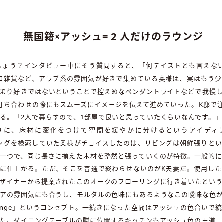
無国籍×アッシュ= 2 人だけのラウンジ
しょう？インタビュー中にそう質問すると、「何テイストとも言えない
コ雑貨など、アラブ系の雰囲気が好きで集めている奥様は、実はもう
まり好きではないということで控えめなペンダントライトなどで我慢
打ち合わせの際にもスムーズにイメージを伝えて進めていった。K邸で
る。「2人で暮らすので、1部屋で良いと思っていたくらいなんです。
りに、床材に変化をつけて空間を緩やかに分けるというアイディ
ローリングを検索していた奥様がチョイスしたのは、リビングは朝鮮張り
一つで、同じ長さに揃えた木材を整然と張っていくのが特徴。一般的
に仕上がる。ただ、そこを普通で終わらせないのがK夫妻だ。使用し
ザイナーから提案されたこのオークのフローリングに行き着いたとい
アの雰囲気にも合うし、モルタルの色味にもあるようなこの曖昧な色
ounge」というコンセプト。一続きになった空間はアッシュの色合い
た。ダイニングテーブルの隣に位置するキッチンもアッシュ色の王道