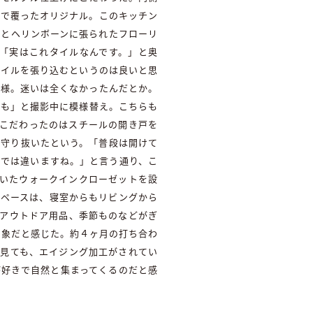
壁で覆ったオリジナル。このキッチン
するとヘリンボーンに張られたフローリ
「実はこれタイルなんです。」と奥
タイルを張り込むというのは良いと思
奥様。迷いは全くなかったんだとか。
かも」と撮影中に模様替え。こちらも
にこだわったのはスチールの開き戸を
で守り抜いたという。「普段は開けて
のでは違いますね。」と言う通り、こ
割いたウォークインクローゼットを設
スペースは、寝室からもリビングから
、アウトドア用品、季節ものなどがぎ
印象だと感じた。約４ヶ月の打ち合わ
を見ても、エイジング加工がされてい
が好きで自然と集まってくるのだと感