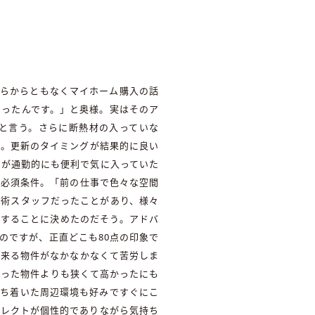
ちらからともなくマイホーム購入の話
あったんです。」と奥様。実はそのア
と言う。さらに断熱材の入っていな
か。更新のタイミングが結果的に良い
りが通勤的にも便利で気に入っていた
も必須条件。「前の仕事で色々な空間
美術スタッフだったことがあり、様々
いすることに決めたのだそう。アドバ
のですが、正直どこも80点の印象で
と来る物件がなかなかなくて苦労しま
だった物件よりも狭くて高かったにも
落ち着いた周辺環境も好みですぐにこ
セレクトが個性的でありながら気持ち