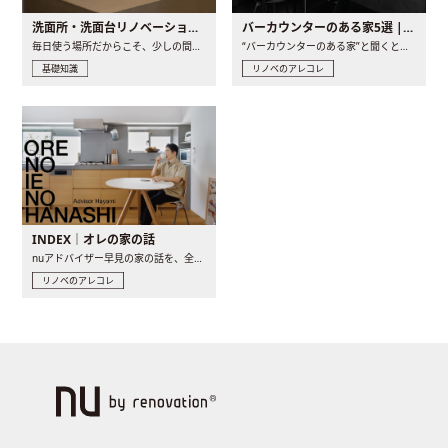
洗面所・洗面台リノベーションの事例と間取りアイデア
バーカウンターのある家5選 | 日常に馴染む“距離の近い”キッチンとは
毎日使う場所だからこそ、少しの間取りの工夫や素材の選び方で..
“バーカウンターのある家”と聞くと、少し特別な、大人のための..
基礎知識
リノベのアレコレ
INDEX｜オレの家の話
nuアドバイザー早見の家の話を、全4話でお届け。リノベーションを..
リノベのアレコレ