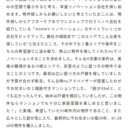
みの空間で暮らせると考え、早速リノベーション会社を探し始
めます。物件探しからお願いしたいと考えていたお二人は、物
件探しからアフターケアまでワンストップで行うリノベ会社を
紹介している「Homeʼs リノベーション」のサイトでいくつか
会社をピックアップ。数社の相談会で“このエリアでこんな家を
探している”と伝えたところ、その中でも１番エリアや条件をこ
ちらの希望通りに汲み取り、熱心に物件を探してくれたnuでリ
ノベーションすることを決めました。そんなH夫妻の条件は、奥
様の職場がある川崎エリアで、彩里のように庭つきの物件であ
ることの２つです。最初は広い庭つきの戸建を探していました
が予算が合わず断念。そんな時nuアドバイザーが提案したのが
今お住まいの１階庭付きマンションでした。「庭が33㎡と、と
ても広かったんです。始めは戸建を検討していましたが、この物
件ならマンションでも十分に家庭菜園を楽しめると思いまし
た！」と奥様。希望していた川崎市内の物件であること、また
広々とした庭が気に入り、最終的に今お住まいの築20年、61.28
㎡の物件を購入しました。