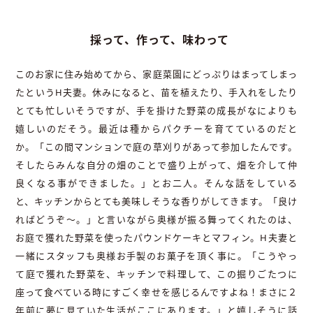
採って、作って、味わって
このお家に住み始めてから、家庭菜園にどっぷりはまってしまっ
たというH夫妻。休みになると、苗を植えたり、手入れをしたり
とても忙しいそうですが、手を掛けた野菜の成長がなによりも
嬉しいのだそう。最近は種からパクチーを育てているのだと
か。「この間マンションで庭の草刈りがあって参加したんです。
そしたらみんな自分の畑のことで盛り上がって、畑を介して仲
良くなる事ができました。」とお二人。そんな話をしている
と、キッチンからとても美味しそうな香りがしてきます。「良け
ればどうぞ～。」と言いながら奥様が振る舞ってくれたのは、
お庭で獲れた野菜を使ったパウンドケーキとマフィン。H夫妻と
一緒にスタッフも奥様お手製のお菓子を頂く事に。「こうやっ
て庭で獲れた野菜を、キッチンで料理して、この掘りごたつに
座って食べている時にすごく幸せを感じるんですよね！まさに２
年前に夢に見ていた生活がここにあります。」と嬉しそうに話