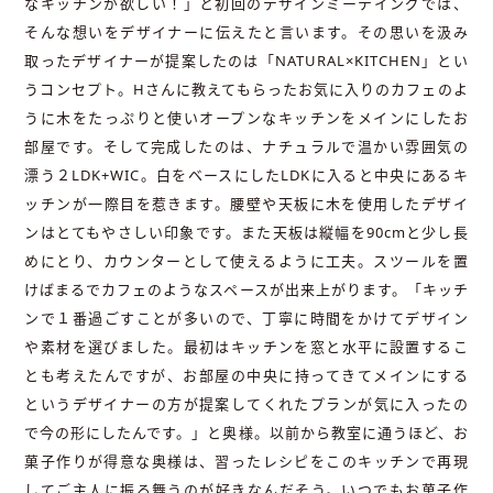
なキッチンが欲しい！」と初回のデザインミーテイングでは、
そんな想いをデザイナーに伝えたと言います。その思いを汲み
取ったデザイナーが提案したのは「NATURAL×KITCHEN」とい
うコンセプト。Hさんに教えてもらったお気に入りのカフェのよ
うに木をたっぷりと使いオープンなキッチンをメインにしたお
部屋です。そして完成したのは、ナチュラルで温かい雰囲気の
漂う２LDK+WIC。白をベースにしたLDKに入ると中央にあるキ
ッチンが一際目を惹きます。腰壁や天板に木を使用したデザイ
ンはとてもやさしい印象です。また天板は縦幅を90cmと少し長
めにとり、カウンターとして使えるように工夫。スツールを置
けばまるでカフェのようなスペースが出来上がります。「キッチ
ンで１番過ごすことが多いので、丁寧に時間をかけてデザイン
や素材を選びました。最初はキッチンを窓と水平に設置するこ
とも考えたんですが、お部屋の中央に持ってきてメインにする
というデザイナーの方が提案してくれたプランが気に入ったの
で今の形にしたんです。」と奥様。以前から教室に通うほど、お
菓子作りが得意な奥様は、習ったレシピをこのキッチンで再現
してご主人に振る舞うのが好きなんだそう。いつでもお菓子作