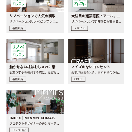
リノベーションで人気の間取りとは？トレンドの間取りと実例を徹底解説
大注目の建築意匠・アール。人気の理由と空間に取り入れるポイント
リノベーション(リノベ)のプランニングで一番最初に決めるのは..
リノベーションで近年注目が集まる建築意匠の一つであるアール..
基礎知識
デザイン
動かせない柱はおしゃれに活用！柱を魅せるリノベーション(リノベ)4選
ノイズのないコンセント
間取り変更を検討する際に、たびたび皆さんの頭を悩ませる動か..
現場が始まるとき、まず向き合うものの一つがコンセントです..
基礎知識
CRAFT
INDEX｜Mr.&Mrs. KOMATSU renovation diary
プロダクトデザイナーの夫とマーチャンダイザーの妻が、夫婦で..
リノベ日記