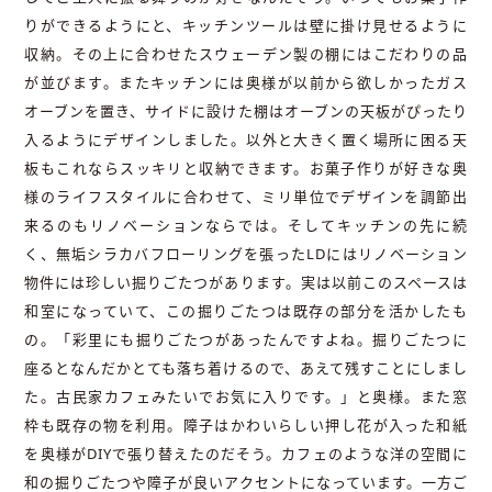
りができるようにと、キッチンツールは壁に掛け見せるように
収納。その上に合わせたスウェーデン製の棚にはこだわりの品
が並びます。またキッチンには奥様が以前から欲しかったガス
オーブンを置き、サイドに設けた棚はオーブンの天板がぴったり
入るようにデザインしました。以外と大きく置く場所に困る天
板もこれならスッキリと収納できます。お菓子作りが好きな奥
様のライフスタイルに合わせて、ミリ単位でデザインを調節出
来るのもリノベーションならでは。そしてキッチンの先に続
く、無垢シラカバフローリングを張ったLDにはリノベーション
物件には珍しい掘りごたつがあります。実は以前このスペースは
和室になっていて、この掘りごたつは既存の部分を活かしたも
の。「彩里にも掘りごたつがあったんですよね。掘りごたつに
座るとなんだかとても落ち着けるので、あえて残すことにしまし
た。古民家カフェみたいでお気に入りです。」と奥様。また窓
枠も既存の物を利用。障子はかわいらしい押し花が入った和紙
を奥様がDIYで張り替えたのだそう。カフェのような洋の空間に
和の掘りごたつや障子が良いアクセントになっています。一方ご