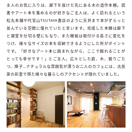
主人のお気に入りは、廊下を抜けた先にある木の造作本棚。読
書やアート本を集めるのが好きなご主人は、よく訪れるという
松丸本舗や代官山TSUTAYA書店のように天井まで本がずらっと
並んでいる空間に憧れていたと言います。完成した本棚は廊下
と寝室を仕切る壁にもなり、また棚板は取付ける高さに変化を
つけ、様々なサイズの本を収納できるようにした所がポイント
です。「好きなアート本に囲まれながら、ここで眠れることが
とっても幸せです！」とご主人。広々とした庭、木、掘りごた
つ、障子…ナチュラルな雰囲気が漂うお二人のカフェには、古民
家の彩里で得た様々な暮らしのアクセントが隠れていました。