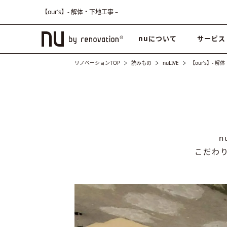
【our’s】- 解体・下地工事 –
nuについて
サービス
リノベーションTOP
読みもの
nuLIVE
【our’s】- 解
こだわ