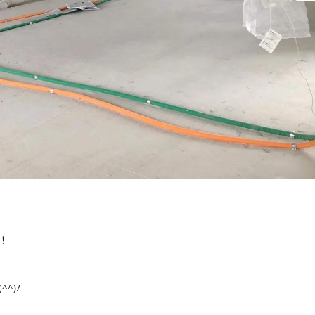
！
^)/