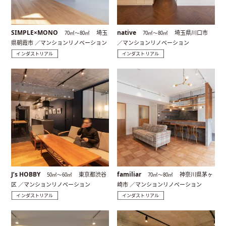
SIMPLE×MONO
native
埼玉
埼玉県川口市
70㎡〜80㎡
70㎡〜80㎡
県朝霞市 ／マンションリノベーション
／マンションリノベーション
インダストリアル
インダストリアル
J’s HOBBY
familiar
東京都渋谷
神奈川県茅ヶ
50㎡〜60㎡
70㎡〜80㎡
区 ／マンションリノベーション
崎市 ／マンションリノベーション
インダストリアル
インダストリアル