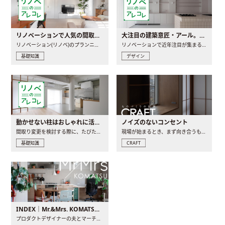
リノベーションで人気の間取りとは？トレンドの間取りと実例を徹底解説
大注目の建築意匠・アール。人気の理由と空間に取り入れるポイント
リノベーション(リノベ)のプランニングで一番最初に決めるのは..
リノベーションで近年注目が集まる建築意匠の一つであるアール..
基礎知識
デザイン
動かせない柱はおしゃれに活用！柱を魅せるリノベーション(リノベ)4選
ノイズのないコンセント
間取り変更を検討する際に、たびたび皆さんの頭を悩ませる動か..
現場が始まるとき、まず向き合うものの一つがコンセントです..
基礎知識
CRAFT
INDEX｜Mr.&Mrs. KOMATSU renovation diary
プロダクトデザイナーの夫とマーチャンダイザーの妻が、夫婦で..