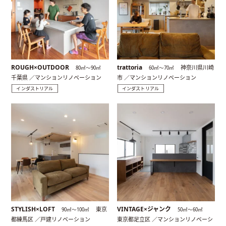
ROUGH×OUTDOOR
trattoria
神奈川県川崎
80㎡〜90㎡
60㎡〜70㎡
千葉県 ／マンションリノベーション
市 ／マンションリノベーション
インダストリアル
インダストリアル
STYLISH×LOFT
VINTAGE×ジャンク
東京
90㎡〜100㎡
50㎡〜60㎡
都練馬区 ／戸建リノベーション
東京都足立区 ／マンションリノベーシ