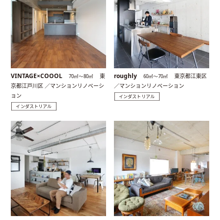
VINTAGE×COOOL
roughly
東
東京都江東区
70㎡〜80㎡
60㎡〜70㎡
京都江戸川区 ／マンションリノベーシ
／マンションリノベーション
ョン
インダストリアル
インダストリアル