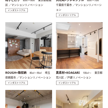
椅子と灯り
SOZAI×フレキシブル
東京都板橋
80㎡〜90㎡
60㎡〜70㎡
区 ／マンションリノベーション
千葉県千葉市 ／マンションリノベーシ
ョン
インダストリアル
インダストリアル
ROUGH×箱収納
異素材×KOAGARI
埼玉
東京都
80㎡〜90㎡
100㎡〜
県朝霞市 ／マンションリノベーション
荒川区 ／戸建リノベーション
インダストリアル
インダストリアル