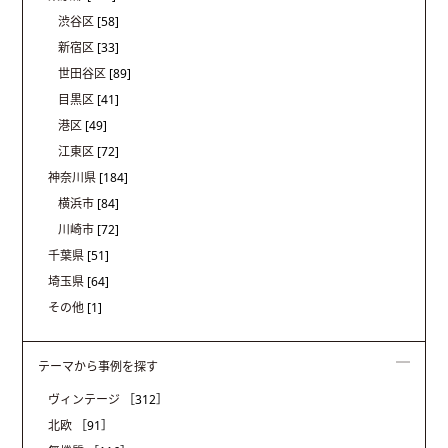
渋谷区
[58]
新宿区
[33]
世田谷区
[89]
目黒区
[41]
港区
[49]
江東区
[72]
神奈川県
[184]
横浜市
[84]
川崎市
[72]
千葉県
[51]
埼玉県
[64]
その他
[1]
テーマから事例を探す
ヴィンテージ
［312］
北欧
［91］