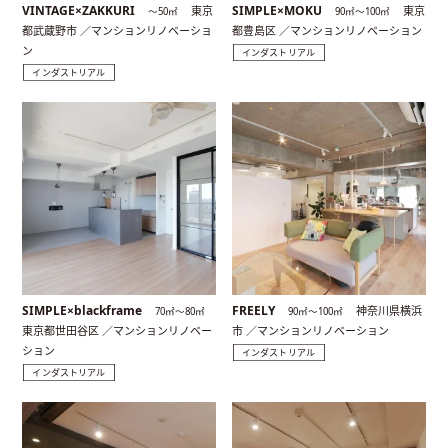
VINTAGE×ZAKKURI
SIMPLE×MOKU
東京
東京
〜50㎡
90㎡〜100㎡
都武蔵野市 ／マンションリノベーショ
都豊島区 ／マンションリノベーション
ン
インダストリアル
インダストリアル
SIMPLE×blackframe
FREELY
神奈川県横浜
70㎡〜80㎡
90㎡〜100㎡
東京都世田谷区 ／マンションリノベー
市 ／マンションリノベーション
ション
インダストリアル
インダストリアル