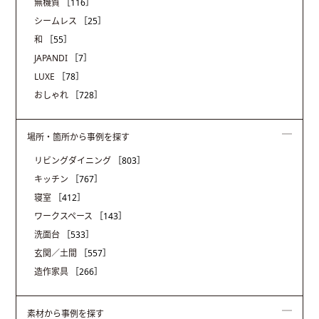
無機質
［116］
シームレス
［25］
和
［55］
JAPANDI
［7］
LUXE
［78］
おしゃれ
［728］
場所・箇所から事例を探す
リビングダイニング
［803］
キッチン
［767］
寝室
［412］
ワークスペース
［143］
洗面台
［533］
玄関／土間
［557］
造作家具
［266］
素材から事例を探す