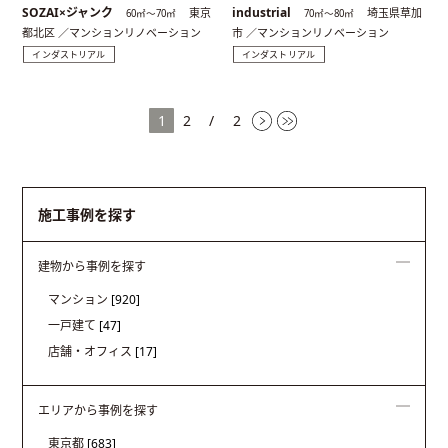
SOZAI×ジャンク
industrial
東京
埼玉県草加
60㎡〜70㎡
70㎡〜80㎡
都北区 ／マンションリノベーション
市 ／マンションリノベーション
インダストリアル
インダストリアル
1
2
/
2
施工事例を探す
建物から事例を探す
マンション
[920]
一戸建て
[47]
店舗・オフィス
[17]
エリアから事例を探す
東京都
[683]