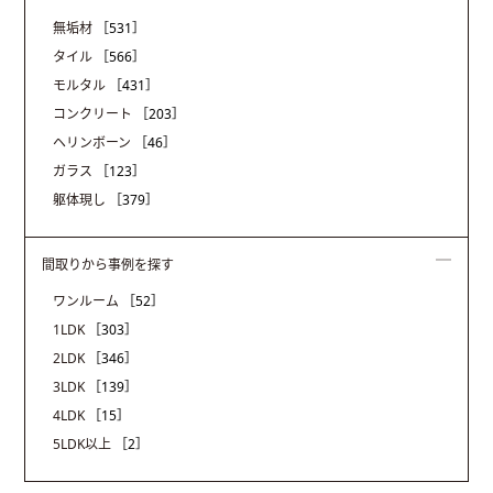
無垢材
［531］
タイル
［566］
モルタル
［431］
コンクリート
［203］
ヘリンボーン
［46］
ガラス
［123］
躯体現し
［379］
間取りから事例を探す
ワンルーム
［52］
1LDK
［303］
2LDK
［346］
3LDK
［139］
4LDK
［15］
5LDK以上
［2］