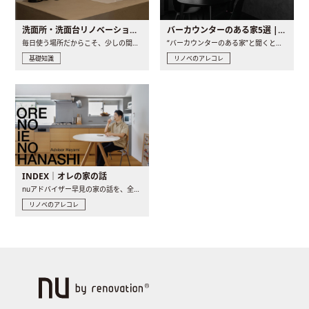
洗面所・洗面台リノベーションの事例と間取りアイデア
バーカウンターのある家5選 | 日常に馴染む“距離の近い”キッチンとは
毎日使う場所だからこそ、少しの間取りの工夫や素材の選び方で..
“バーカウンターのある家”と聞くと、少し特別な、大人のための..
基礎知識
リノベのアレコレ
INDEX｜オレの家の話
nuアドバイザー早見の家の話を、全4話でお届け。リノベーションを..
リノベのアレコレ