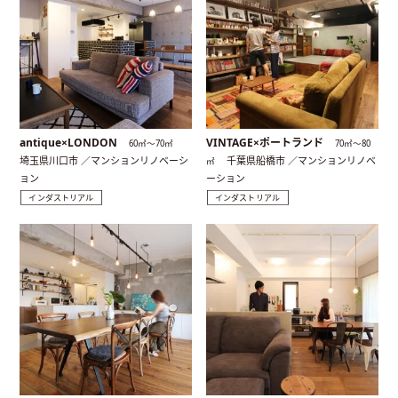
antique×LONDON
VINTAGE×ポートランド
60㎡〜70㎡
70㎡〜80
埼玉県川口市 ／マンションリノベーシ
千葉県船橋市 ／マンションリノベ
㎡
ョン
ーション
インダストリアル
インダストリアル