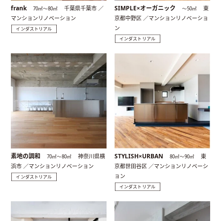
frank
SIMPLE×オーガニック
千葉県千葉市 ／
東
70㎡〜80㎡
〜50㎡
マンションリノベーション
京都中野区 ／マンションリノベーショ
ン
インダストリアル
インダストリアル
素地の調和
STYLISH×URBAN
神奈川県横
東
70㎡〜80㎡
80㎡〜90㎡
浜市 ／マンションリノベーション
京都世田谷区 ／マンションリノベーシ
ョン
インダストリアル
インダストリアル