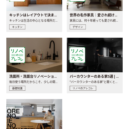
キッチンはレイアウトで決まる。後悔しないための考え方と選び方
世界の名作家具｜愛され続ける理由と一生モノとの出会い方
キッチンは生活の中心となる場所だからこそ、家の中のどこに置..
家具には、何十年経っても愛され続ける「名作」と呼ばれるもの..
キッチン
デザイン
洗面所・洗面台リノベーションの事例と間取りアイデア
バーカウンターのある家5選 | 日常に馴染む“距離の近い”キッチンとは
毎日使う場所だからこそ、少しの間取りの工夫や素材の選び方で..
“バーカウンターのある家”と聞くと、少し特別な、大人のための..
基礎知識
リノベのアレコレ