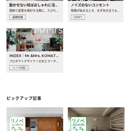
動かせない柱はおしゃれに活用！柱を魅せるリノベーション(リノベ)4選
ノイズのないコンセント
間取り変更を検討する際に、たびたび皆さんの頭を悩ませる動か..
現場が始まるとき、まず向き合うものの一つがコンセントです..
基礎知識
CRAFT
INDEX｜Mr.&Mrs. KOMATSU renovation diary
プロダクトデザイナーの夫とマーチャンダイザーの妻が、夫婦で..
リノベ日記
ピックアップ記事