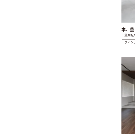
本、薫
千葉県松
ヴィン