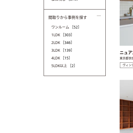
間取りから事例を探す
ワンルーム
［52］
1LDK
［303］
2LDK
［346］
3LDK
［139］
ニュアン
4LDK
［15］
東京都世
ヴィン
5LDK以上
［2］