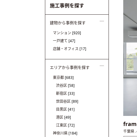
施工事例を探す
建物から事例を探す
マンション
[920]
一戸建て
[47]
店舗・オフィス
[17]
エリアから事例を探す
東京都
[683]
渋谷区
[58]
新宿区
[33]
世田谷区
[89]
目黒区
[41]
港区
[49]
fra
江東区
[72]
千葉県
神奈川県
[184]