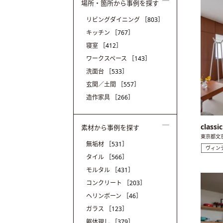
場所・箇所から事例を探す
リビングダイニング
［803］
キッチン
［767］
寝室
［412］
ワークスペース
［143］
洗面台
［533］
玄関／土間
［557］
造作家具
［266］
class
素材から事例を探す
東京都文
無垢材
［531］
ヴィン
タイル
［566］
モルタル
［431］
コンクリート
［203］
ヘリンボーン
［46］
ガラス
［123］
躯体現し
［379］