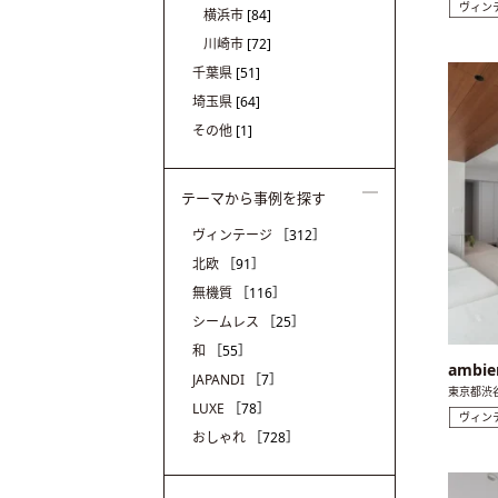
ヴィン
横浜市
[84]
川崎市
[72]
千葉県
[51]
埼玉県
[64]
その他
[1]
テーマから事例を探す
ヴィンテージ
［312］
北欧
［91］
無機質
［116］
シームレス
［25］
和
［55］
ambie
JAPANDI
［7］
東京都渋
LUXE
［78］
ヴィン
おしゃれ
［728］