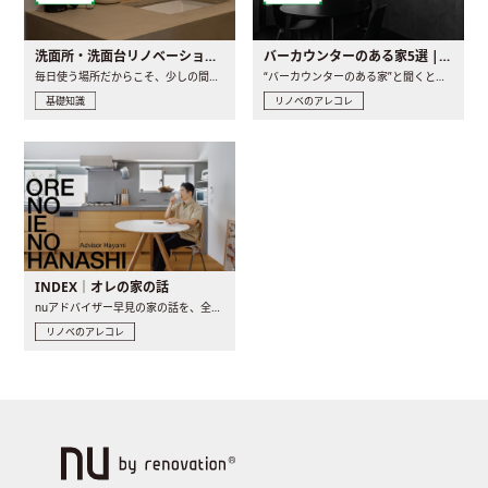
洗面所・洗面台リノベーションの事例と間取りアイデア
バーカウンターのある家5選 | 日常に馴染む“距離の近い”キッチンとは
毎日使う場所だからこそ、少しの間取りの工夫や素材の選び方で..
“バーカウンターのある家”と聞くと、少し特別な、大人のための..
基礎知識
リノベのアレコレ
INDEX｜オレの家の話
nuアドバイザー早見の家の話を、全4話でお届け。リノベーションを..
リノベのアレコレ