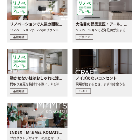
リノベーションで人気の間取りとは？トレンドの間取りと実例を徹底解説
大注目の建築意匠・アール。人気の理由と空間に取り入れるポイント
リノベーション(リノベ)のプランニングで一番最初に決めるのは..
リノベーションで近年注目が集まる建築意匠の一つであるアール..
基礎知識
デザイン
動かせない柱はおしゃれに活用！柱を魅せるリノベーション(リノベ)4選
ノイズのないコンセント
間取り変更を検討する際に、たびたび皆さんの頭を悩ませる動か..
現場が始まるとき、まず向き合うものの一つがコンセントです..
基礎知識
CRAFT
INDEX｜Mr.&Mrs. KOMATSU renovation diary
プロダクトデザイナーの夫とマーチャンダイザーの妻が、夫婦で..