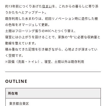
約13年前につくりあげた
住まい
を、これからの暮らしに寄り添
うかたちへとアップデート。
既存利用した水まわりは、初回リノベーション時に造作した棚
の色味をオマージュして更新。
土間はフローリング張りのWICへとつくり替え、
寝室には小上がりを設けることで、家族の“今”に必要な収納量と
動線を整えています。
積み重ねてきた記憶を引き継ぎながら、心地よさが深まってい
く空間です。
※設備（洗面・トイレ）、寝室、土間以外は既存利用
OUTLINE
所在地
東京都台東区