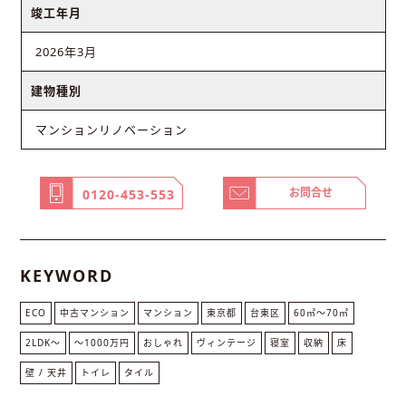
竣工年月
2026年3月
建物種別
マンションリノベーション
お問合せ
0120-453-553
KEYWORD
ECO
中古マンション
マンション
東京都
台東区
60㎡〜70㎡
2LDK〜
〜1000万円
おしゃれ
ヴィンテージ
寝室
収納
床
壁 / 天井
トイレ
タイル