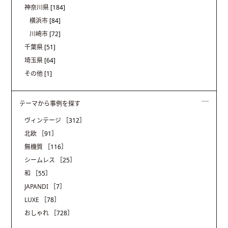
神奈川県
[184]
横浜市
[84]
川崎市
[72]
千葉県
[51]
埼玉県
[64]
その他
[1]
テーマから事例を探す
ヴィンテージ
［312］
北欧
［91］
無機質
［116］
シームレス
［25］
和
［55］
JAPANDI
［7］
LUXE
［78］
おしゃれ
［728］