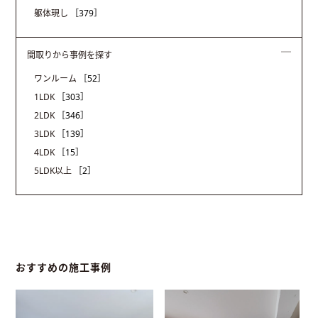
躯体現し
［379］
間取りから事例を探す
ワンルーム
［52］
1LDK
［303］
2LDK
［346］
3LDK
［139］
4LDK
［15］
5LDK以上
［2］
おすすめの施工事例