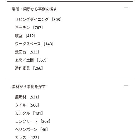
場所・箇所から事例を探す
リビングダイニング
［803］
キッチン
［767］
寝室
［412］
ワークスペース
［143］
洗面台
［533］
玄関／土間
［557］
造作家具
［266］
素材から事例を探す
無垢材
［531］
タイル
［566］
モルタル
［431］
コンクリート
［203］
ヘリンボーン
［46］
ガラス
［123］