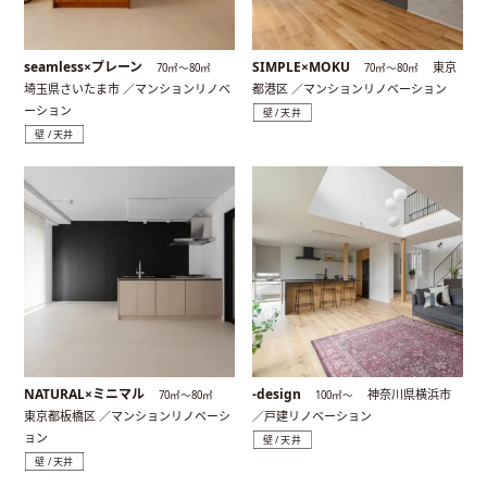
seamless×プレーン
SIMPLE×MOKU
東京
70㎡〜80㎡
70㎡〜80㎡
埼玉県さいたま市 ／マンションリノベ
都港区 ／マンションリノベーション
ーション
壁 / 天井
壁 / 天井
NATURAL×ミニマル
-design
神奈川県横浜市
70㎡〜80㎡
100㎡〜
東京都板橋区 ／マンションリノベーシ
／戸建リノベーション
ョン
壁 / 天井
壁 / 天井