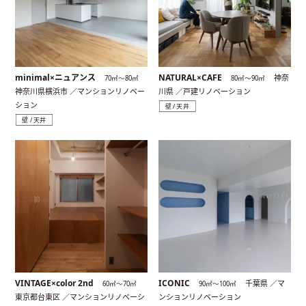
minimal×ニュアンス
NATURAL×CAFE
神奈
70㎡〜80㎡
80㎡〜90㎡
神奈川県横浜市 ／マンションリノベー
川県 ／戸建リノベーション
ション
壁 / 天井
壁 / 天井
VINTAGE×color 2nd
ICONIC
千葉県 ／マ
60㎡〜70㎡
90㎡〜100㎡
東京都台東区 ／マンションリノベーシ
ンションリノベーション