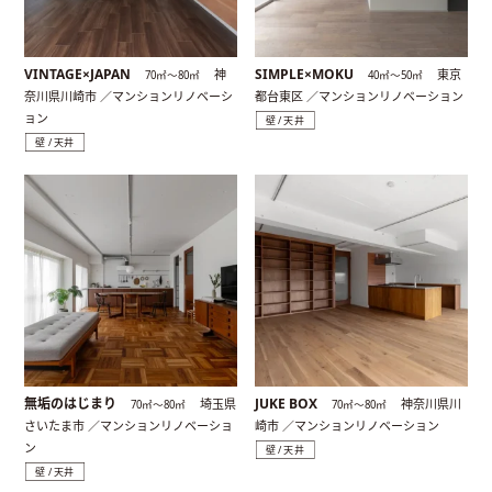
VINTAGE×JAPAN
SIMPLE×MOKU
神
東京
70㎡〜80㎡
40㎡〜50㎡
奈川県川崎市 ／マンションリノベーシ
都台東区 ／マンションリノベーション
ョン
壁 / 天井
壁 / 天井
無垢のはじまり
JUKE BOX
埼玉県
神奈川県川
70㎡〜80㎡
70㎡〜80㎡
さいたま市 ／マンションリノベーショ
崎市 ／マンションリノベーション
ン
壁 / 天井
壁 / 天井