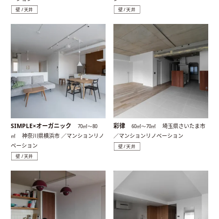
壁 / 天井
壁 / 天井
SIMPLE×オーガニック
彩律
埼玉県さいたま市
70㎡〜80
60㎡〜70㎡
神奈川県横浜市 ／マンションリノ
／マンションリノベーション
㎡
ベーション
壁 / 天井
壁 / 天井