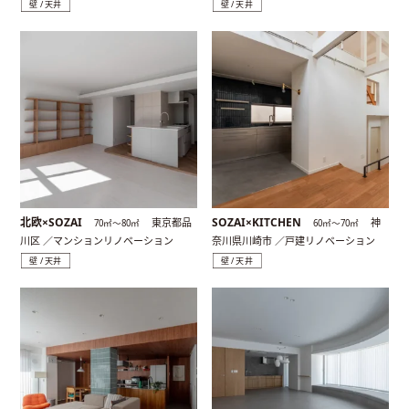
壁 / 天井
壁 / 天井
北欧×SOZAI
SOZAI×KITCHEN
東京都品
神
70㎡〜80㎡
60㎡〜70㎡
川区 ／マンションリノベーション
奈川県川崎市 ／戸建リノベーション
壁 / 天井
壁 / 天井