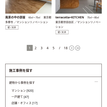
風景の中の部屋
terracotta×KITCHEN
東京都
60㎡〜70㎡
70㎡〜80㎡
多摩市 ／マンションリノベーション
東京都世田谷区 ／マンションリノベー
ション
壁 / 天井
壁 / 天井
1
2
3
4
5
/
18
施工事例を探す
建物から事例を探す
マンション
[920]
一戸建て
[47]
店舗・オフィス
[17]