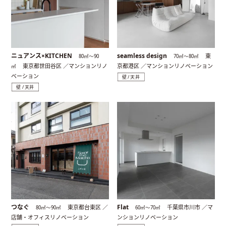
ニュアンス×KITCHEN
seamless design
東
80㎡〜90
70㎡〜80㎡
東京都世田谷区 ／マンションリノ
京都港区 ／マンションリノベーション
㎡
ベーション
壁 / 天井
壁 / 天井
つなぐ
Flat
東京都台東区 ／
千葉県市川市 ／マ
80㎡〜90㎡
60㎡〜70㎡
店舗・オフィスリノベーション
ンションリノベーション