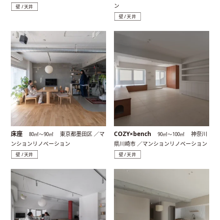
ン
壁 / 天井
壁 / 天井
床座
COZY×bench
東京都墨田区 ／マ
神奈川
80㎡〜90㎡
90㎡〜100㎡
ンションリノベーション
県川崎市 ／マンションリノベーション
壁 / 天井
壁 / 天井