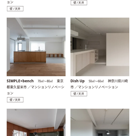
ョン
壁 / 天井
壁 / 天井
SIMPLE×bench
Dish Up
東京
神奈川県川崎
70㎡〜80㎡
50㎡〜60㎡
都東久留米市 ／マンションリノベーシ
市 ／マンションリノベーション
ョン
壁 / 天井
壁 / 天井