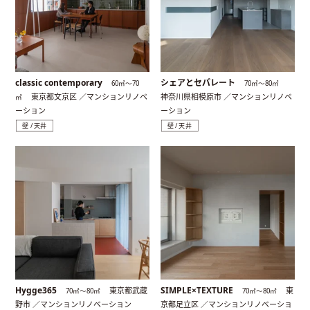
classic contemporary
シェアとセパレート
60㎡〜70
70㎡〜80㎡
東京都文京区 ／マンションリノベ
神奈川県相模原市 ／マンションリノベ
㎡
ーション
ーション
壁 / 天井
壁 / 天井
Hygge365
SIMPLE×TEXTURE
東京都武蔵
東
70㎡〜80㎡
70㎡〜80㎡
野市 ／マンションリノベーション
京都足立区 ／マンションリノベーショ