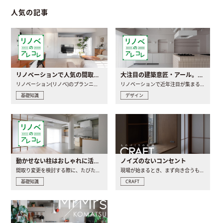
人気の記事
リノベーションで人気の間取りとは？トレンドの間取りと実例を徹底解説
大注目の建築意匠・アール。人気の理由と空間に取り入れるポイント
リノベーション(リノベ)のプランニングで一番最初に決めるのは..
リノベーションで近年注目が集まる建築意匠の一つであるアール..
基礎知識
デザイン
動かせない柱はおしゃれに活用！柱を魅せるリノベーション(リノベ)4選
ノイズのないコンセント
間取り変更を検討する際に、たびたび皆さんの頭を悩ませる動か..
現場が始まるとき、まず向き合うものの一つがコンセントです..
基礎知識
CRAFT