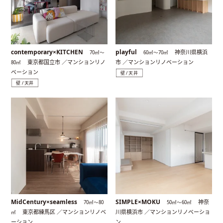
contemporary×KITCHEN
playful
神奈川県横浜
70㎡〜
60㎡〜70㎡
東京都国立市 ／マンションリノ
市 ／マンションリノベーション
80㎡
ベーション
壁 / 天井
壁 / 天井
MidCentury×seamless
SIMPLE×MOKU
神奈
70㎡〜80
50㎡〜60㎡
東京都練馬区 ／マンションリノベ
川県横浜市 ／マンションリノベーショ
㎡
ーション
ン