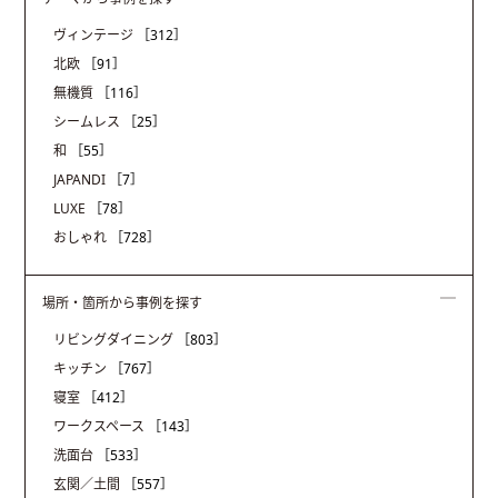
ヴィンテージ
［312］
北欧
［91］
無機質
［116］
シームレス
［25］
和
［55］
JAPANDI
［7］
LUXE
［78］
おしゃれ
［728］
場所・箇所から事例を探す
リビングダイニング
［803］
キッチン
［767］
寝室
［412］
ワークスペース
［143］
洗面台
［533］
玄関／土間
［557］