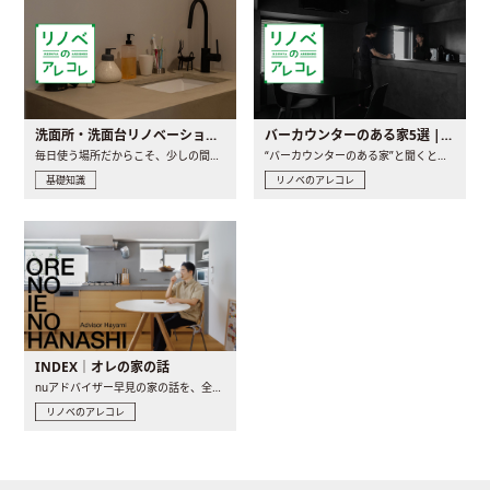
洗面所・洗面台リノベーションの事例と間取りアイデア
バーカウンターのある家5選 | 日常に馴染む“距離の近い”キッチンとは
毎日使う場所だからこそ、少しの間取りの工夫や素材の選び方で..
“バーカウンターのある家”と聞くと、少し特別な、大人のための..
基礎知識
リノベのアレコレ
INDEX｜オレの家の話
nuアドバイザー早見の家の話を、全4話でお届け。リノベーションを..
リノベのアレコレ