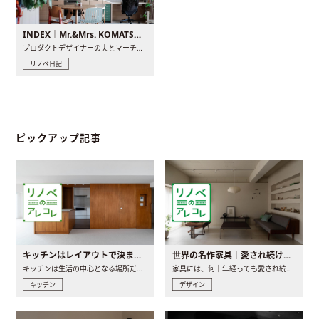
INDEX｜Mr.&Mrs. KOMATSU renovation diary
プロダクトデザイナーの夫とマーチャンダイザーの妻が、夫婦で..
リノベ日記
ピックアップ記事
キッチンはレイアウトで決まる。後悔しないための考え方と選び方
世界の名作家具｜愛され続ける理由と一生モノとの出会い方
キッチンは生活の中心となる場所だからこそ、家の中のどこに置..
家具には、何十年経っても愛され続ける「名作」と呼ばれるもの..
キッチン
デザイン