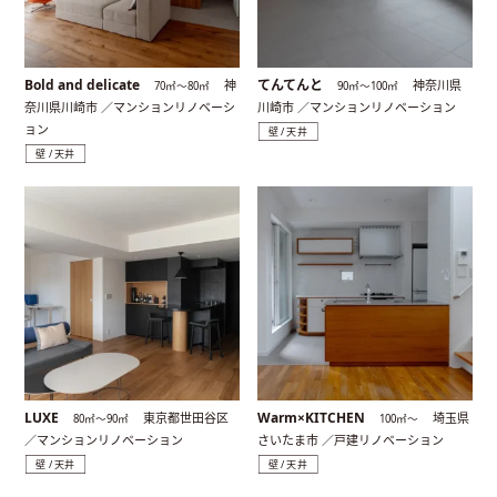
Bold and delicate
てんてんと
神
神奈川県
70㎡〜80㎡
90㎡〜100㎡
奈川県川崎市 ／マンションリノベーシ
川崎市 ／マンションリノベーション
ョン
壁 / 天井
壁 / 天井
LUXE
Warm×KITCHEN
東京都世田谷区
埼玉県
80㎡〜90㎡
100㎡〜
／マンションリノベーション
さいたま市 ／戸建リノベーション
壁 / 天井
壁 / 天井