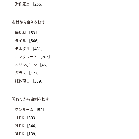
造作家具
［266］
素材から事例を探す
無垢材
［531］
タイル
［566］
モルタル
［431］
コンクリート
［203］
ヘリンボーン
［46］
ガラス
［123］
躯体現し
［379］
間取りから事例を探す
ワンルーム
［52］
1LDK
［303］
2LDK
［346］
3LDK
［139］