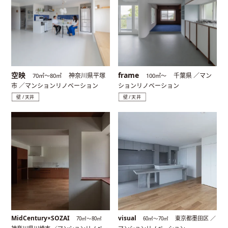
空映
frame
神奈川県平塚
千葉県 ／マン
70㎡〜80㎡
100㎡〜
市 ／マンションリノベーション
ションリノベーション
壁 / 天井
壁 / 天井
MidCentury×SOZAI
visual
東京都墨田区 ／
70㎡〜80㎡
60㎡〜70㎡