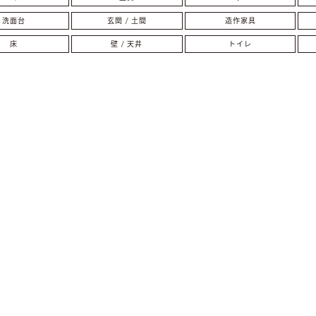
洗面台
玄関 / 土間
造作家具
床
壁 / 天井
トイレ