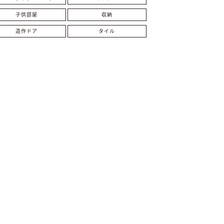
子供部屋
収納
造作ドア
タイル