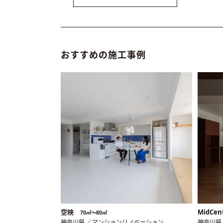
おすすめの施工事例
空映
MidCen
70㎡〜80㎡
神奈川県 ／マンションリノベーション
神奈川県