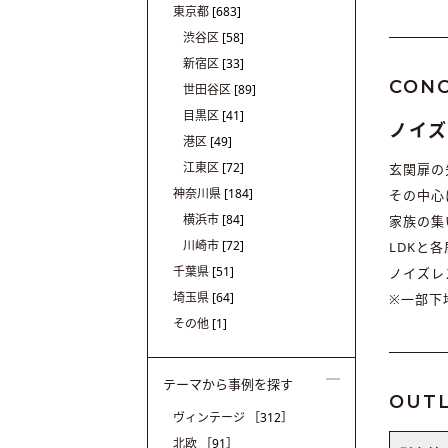
東京都
[683]
渋谷区
[58]
新宿区
[33]
CON
世田谷区
[89]
目黒区
[41]
ノイ
港区
[49]
江東区
[72]
玄関扉の
神奈川県
[184]
その中心
横浜市
[84]
家族の集
川崎市
[72]
LDKと
千葉県
[51]
ノイズレ
埼玉県
[64]
※一部下
その他
[1]
テーマから事例を探す
OUTL
ヴィンテージ
［312］
北欧
［91］