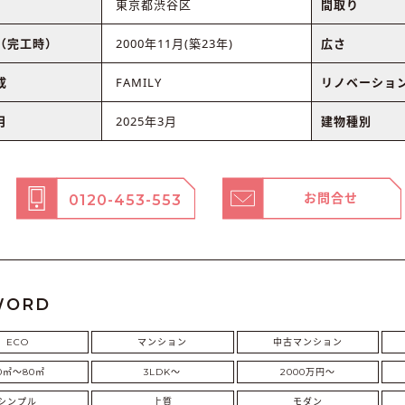
東京都渋谷区
間取り
（完工時）
2000年11月(築23年)
広さ
成
FAMILY
リノベーショ
月
2025年3月
建物種別
お問合せ
0120-453-553
WORD
ECO
マンション
中古マンション
0㎡〜80㎡
3LDK〜
2000万円〜
シンプル
上質
モダン