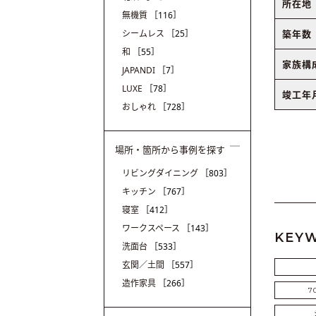
所在地
無機質
［116］
築年数
シームレス
［25］
和
［55］
家族構
JAPANDI
［7］
LUXE
［78］
竣工年
おしゃれ
［728］
場所・箇所から事例を探す
リビングダイニング
［803］
キッチン
［767］
寝室
［412］
ワークスペース
［143］
KEY
洗面台
［533］
玄関／土間
［557］
造作家具
［266］
7