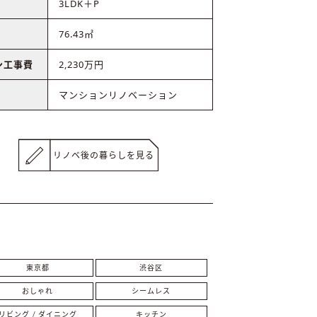
3LDK＋P
76.43㎡
ン工事費
2,230万円
マンションリノベーション
リノベ後の暮らしを見る
東京都
渋谷区
おしゃれ
シームレス
リビング / ダイニング
キッチン