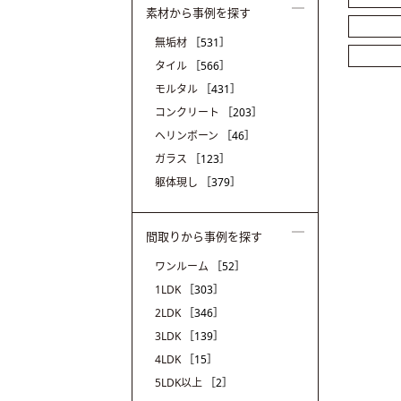
素材から事例を探す
無垢材
［531］
タイル
［566］
モルタル
［431］
コンクリート
［203］
ヘリンボーン
［46］
ガラス
［123］
躯体現し
［379］
間取りから事例を探す
ワンルーム
［52］
1LDK
［303］
2LDK
［346］
3LDK
［139］
4LDK
［15］
5LDK以上
［2］