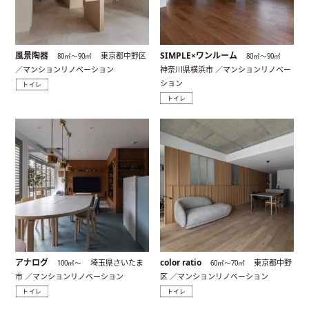
風景陶器
SIMPLE×ワンルーム
東京都中野区
80㎡〜90㎡
80㎡〜90㎡
／マンションリノベーション
神奈川県横浜市 ／マンションリノベー
ション
トイレ
トイレ
アナログ
color ratio
埼玉県さいたま
東京都中野
100㎡〜
60㎡〜70㎡
市 ／マンションリノベーション
区 ／マンションリノベーション
トイレ
トイレ