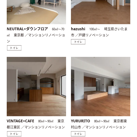
NEUTRAL×ダウンフロア
hazushi
埼玉県さいたま
60㎡〜70
100㎡〜
東京都 ／マンションリノベーショ
市 ／戸建リノベーション
㎡
ン
トイレ
トイレ
VINTAGE×CAFE
YURURITO
東京
東京都東
80㎡〜90㎡
80㎡〜90㎡
都江東区 ／マンションリノベーション
村山市 ／マンションリノベーション
トイレ
トイレ