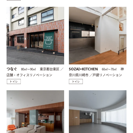
つなぐ
SOZAI×KITCHEN
東京都台東区 ／
神
80㎡〜90㎡
60㎡〜70㎡
店舗・オフィスリノベーション
奈川県川崎市 ／戸建リノベーション
トイレ
トイレ