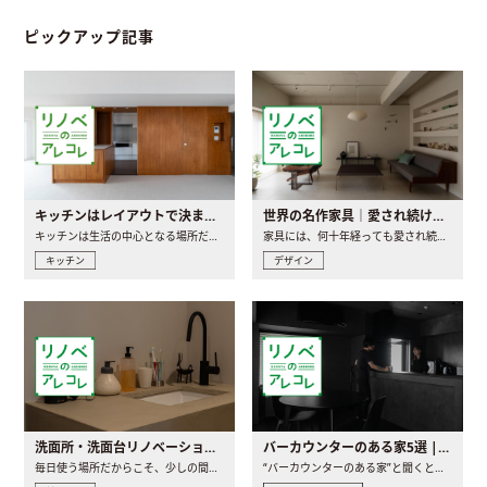
ピックアップ記事
キッチンはレイアウトで決まる。後悔しないための考え方と選び方
世界の名作家具｜愛され続ける理由と一生モノとの出会い方
キッチンは生活の中心となる場所だからこそ、家の中のどこに置..
家具には、何十年経っても愛され続ける「名作」と呼ばれるもの..
キッチン
デザイン
洗面所・洗面台リノベーションの事例と間取りアイデア
バーカウンターのある家5選 | 日常に馴染む“距離の近い”キッチンとは
毎日使う場所だからこそ、少しの間取りの工夫や素材の選び方で..
“バーカウンターのある家”と聞くと、少し特別な、大人のための..