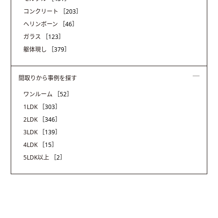
コンクリート
［203］
ヘリンボーン
［46］
ガラス
［123］
躯体現し
［379］
間取りから事例を探す
ワンルーム
［52］
1LDK
［303］
2LDK
［346］
3LDK
［139］
4LDK
［15］
5LDK以上
［2］