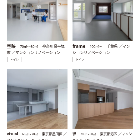
空映
frame
神奈川県平塚
千葉県 ／マン
70㎡〜80㎡
100㎡〜
市 ／マンションリノベーション
ションリノベーション
トイレ
トイレ
visual
律
東京都墨田区 ／
東京都港区 ／マンシ
60㎡〜70㎡
70㎡〜80㎡