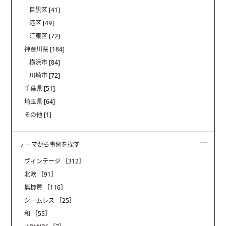
目黒区
[41]
港区
[49]
江東区
[72]
神奈川県
[184]
横浜市
[84]
川崎市
[72]
千葉県
[51]
埼玉県
[64]
その他
[1]
テーマから事例を探す
ヴィンテージ
［312］
北欧
［91］
無機質
［116］
シームレス
［25］
和
［55］