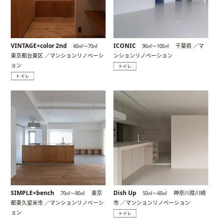
VINTAGE×color 2nd
ICONIC
千葉県 ／マ
60㎡〜70㎡
90㎡〜100㎡
東京都台東区 ／マンションリノベーシ
ンションリノベーション
ョン
トイレ
トイレ
SIMPLE×bench
Dish Up
東京
神奈川県川崎
70㎡〜80㎡
50㎡〜60㎡
都東久留米市 ／マンションリノベーシ
市 ／マンションリノベーション
ョン
トイレ