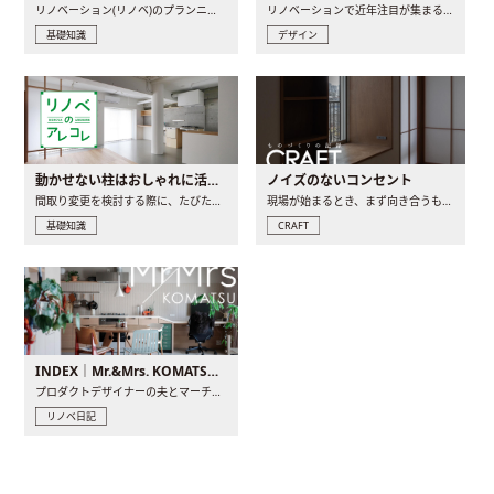
リノベーション(リノベ)のプランニングで一番最初に決めるのは..
リノベーションで近年注目が集まる建築意匠の一つであるアール..
基礎知識
デザイン
動かせない柱はおしゃれに活用！柱を魅せるリノベーション(リノベ)4選
ノイズのないコンセント
間取り変更を検討する際に、たびたび皆さんの頭を悩ませる動か..
現場が始まるとき、まず向き合うものの一つがコンセントです..
基礎知識
CRAFT
INDEX｜Mr.&Mrs. KOMATSU renovation diary
プロダクトデザイナーの夫とマーチャンダイザーの妻が、夫婦で..
リノベ日記