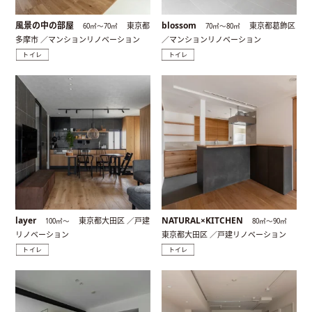
風景の中の部屋
blossom
東京都
東京都葛飾区
60㎡〜70㎡
70㎡〜80㎡
多摩市 ／マンションリノベーション
／マンションリノベーション
トイレ
トイレ
layer
NATURAL×KITCHEN
東京都大田区 ／戸建
100㎡〜
80㎡〜90㎡
リノベーション
東京都大田区 ／戸建リノベーション
トイレ
トイレ