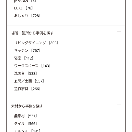
JAPANDI
［7］
LUXE
［78］
おしゃれ
［728］
場所・箇所から事例を探す
リビングダイニング
［803］
キッチン
［767］
寝室
［412］
ワークスペース
［143］
洗面台
［533］
玄関／土間
［557］
造作家具
［266］
素材から事例を探す
無垢材
［531］
タイル
［566］
モルタル
［431］