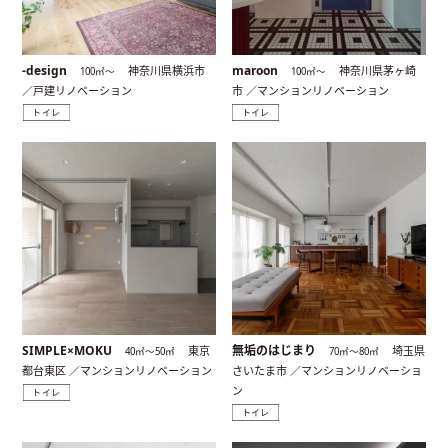
-design
maroon
神奈川県横浜市
神奈川県茅ヶ崎
100㎡〜
100㎡〜
／戸建リノベーション
市 ／マンションリノベーション
トイレ
トイレ
SIMPLE×MOKU
無垢のはじまり
東京
埼玉県
40㎡〜50㎡
70㎡〜80㎡
都台東区 ／マンションリノベーション
さいたま市 ／マンションリノベーショ
ン
トイレ
トイレ