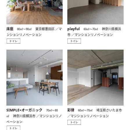
床座
playful
東京都墨田区 ／マ
神奈川県横浜
80㎡〜90㎡
60㎡〜70㎡
ンションリノベーション
市 ／マンションリノベーション
トイレ
トイレ
SIMPLE×オーガニック
彩律
埼玉県さいたま市
70㎡〜80
60㎡〜70㎡
神奈川県横浜市 ／マンションリノ
／マンションリノベーション
㎡
ベーション
トイレ
トイレ