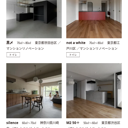
黒〆
not a white
東京都世田谷区 ／
東京都江
70㎡〜80㎡
70㎡〜80㎡
マンションリノベーション
戸川区 ／マンションリノベーション
トイレ
トイレ
silence
M2 50＋
神奈川県川崎
東京都渋谷区
60㎡〜70㎡
50㎡〜60㎡