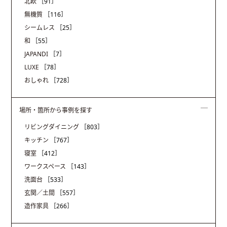
北欧
［91］
無機質
［116］
シームレス
［25］
和
［55］
JAPANDI
［7］
LUXE
［78］
おしゃれ
［728］
場所・箇所から事例を探す
リビングダイニング
［803］
キッチン
［767］
寝室
［412］
ワークスペース
［143］
洗面台
［533］
玄関／土間
［557］
造作家具
［266］