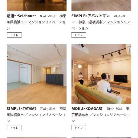
清澄〜Seichou〜
SIMPLE×アパルトマン
神奈
80㎡〜90㎡
70㎡〜80
川県横浜市 ／マンションリノベーショ
神奈川県横浜市 ／マンションリノ
㎡
ン
ベーション
トイレ
トイレ
SIMPLE×TATAMI
MOKU×KOAGARI
神奈
東
70㎡〜80㎡
70㎡〜80㎡
川県横浜市 ／マンションリノベーショ
京都調布市 ／マンションリノベーショ
ン
ン
トイレ
トイレ