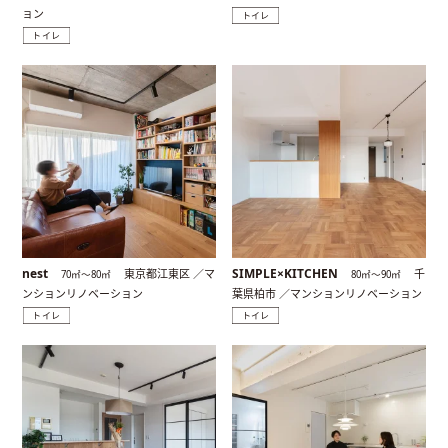
ョン
トイレ
トイレ
nest
SIMPLE×KITCHEN
東京都江東区 ／マ
千
70㎡〜80㎡
80㎡〜90㎡
ンションリノベーション
葉県柏市 ／マンションリノベーション
トイレ
トイレ