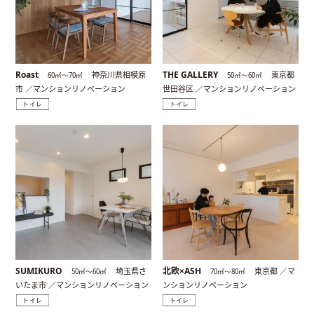
Roast
THE GALLERY
神奈川県相模原
東京都
60㎡〜70㎡
50㎡〜60㎡
市 ／マンションリノベーション
世田谷区 ／マンションリノベーション
トイレ
トイレ
SUMIKURO
北欧×ASH
埼玉県さ
東京都 ／マ
50㎡〜60㎡
70㎡〜80㎡
いたま市 ／マンションリノベーション
ンションリノベーション
トイレ
トイレ