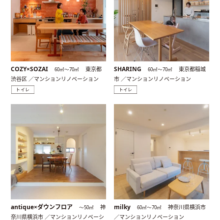
COZY×SOZAI
SHARING
東京都
東京都稲城
60㎡〜70㎡
60㎡〜70㎡
渋谷区 ／マンションリノベーション
市 ／マンションリノベーション
トイレ
トイレ
antique×ダウンフロア
milky
神
神奈川県横浜市
〜50㎡
60㎡〜70㎡
奈川県横浜市 ／マンションリノベーシ
／マンションリノベーション