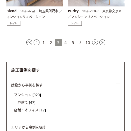
Blend
Purity
埼玉県所沢市 ／
東京都文京区
50㎡〜60㎡
90㎡〜100㎡
マンションリノベーション
／マンションリノベーション
トイレ
トイレ
1
2
3
4
5
/
10
施工事例を探す
建物から事例を探す
マンション
[920]
一戸建て
[47]
店舗・オフィス
[17]
エリアから事例を探す