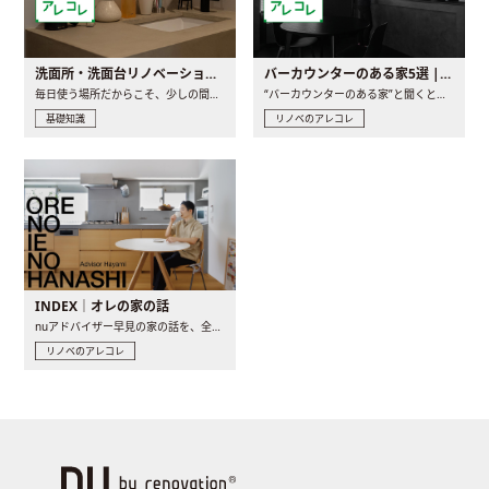
洗面所・洗面台リノベーションの事例と間取りアイデア
バーカウンターのある家5選 | 日常に馴染む“距離の近い”キッチンとは
毎日使う場所だからこそ、少しの間取りの工夫や素材の選び方で..
“バーカウンターのある家”と聞くと、少し特別な、大人のための..
基礎知識
リノベのアレコレ
INDEX｜オレの家の話
nuアドバイザー早見の家の話を、全4話でお届け。リノベーションを..
リノベのアレコレ