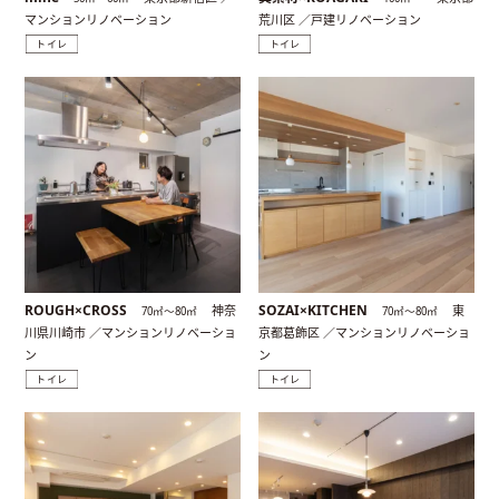
マンションリノベーション
荒川区 ／戸建リノベーション
トイレ
トイレ
ROUGH×CROSS
SOZAI×KITCHEN
神奈
東
70㎡〜80㎡
70㎡〜80㎡
川県川崎市 ／マンションリノベーショ
京都葛飾区 ／マンションリノベーショ
ン
ン
トイレ
トイレ