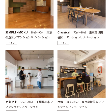
SIMPLE×MOKU
Classical
東京
東京都世田
80㎡〜90㎡
70㎡〜80㎡
都港区 ／マンションリノベーション
谷区 ／マンションリノベーション
トイレ
トイレ
ナカソト
raw
千葉県柏市 ／
東京都練馬区 ／マ
50㎡〜60㎡
70㎡〜80㎡
マンションリノベーション
ンションリノベーション