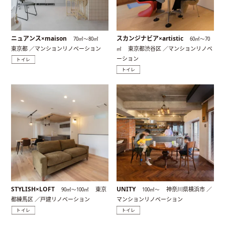
ニュアンス×maison
スカンジナビア×artistic
70㎡〜80㎡
60㎡〜70
東京都 ／マンションリノベーション
東京都渋谷区 ／マンションリノベ
㎡
ーション
トイレ
トイレ
STYLISH×LOFT
UNITY
東京
神奈川県横浜市 ／
90㎡〜100㎡
100㎡〜
都練馬区 ／戸建リノベーション
マンションリノベーション
トイレ
トイレ