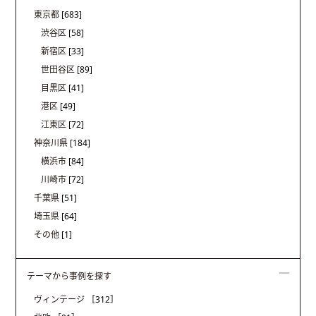
東京都
[683]
渋谷区
[58]
新宿区
[33]
世田谷区
[89]
目黒区
[41]
港区
[49]
江東区
[72]
神奈川県
[184]
横浜市
[84]
川崎市
[72]
千葉県
[51]
埼玉県
[64]
その他
[1]
テーマから事例を探す
ヴィンテージ
［312］