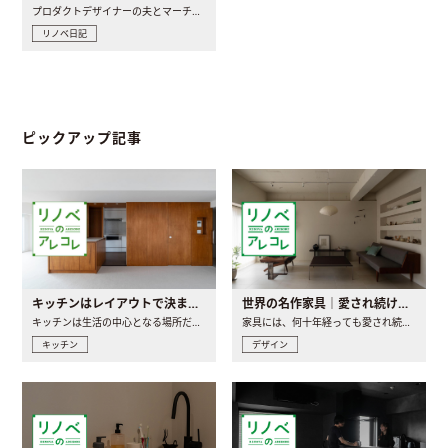
プロダクトデザイナーの夫とマーチャンダイザーの妻が、夫婦で..
リノベ日記
ピックアップ記事
キッチンはレイアウトで決まる。後悔しないための考え方と選び方
世界の名作家具｜愛され続ける理由と一生モノとの出会い方
キッチンは生活の中心となる場所だからこそ、家の中のどこに置..
家具には、何十年経っても愛され続ける「名作」と呼ばれるもの..
キッチン
デザイン