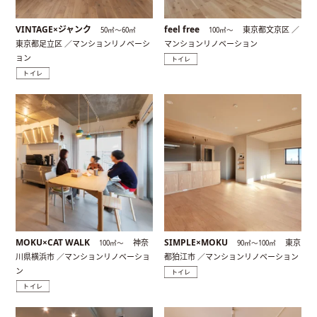
VINTAGE×ジャンク
feel free
東京都文京区 ／
50㎡〜60㎡
100㎡〜
東京都足立区 ／マンションリノベーシ
マンションリノベーション
ョン
トイレ
トイレ
MOKU×CAT WALK
SIMPLE×MOKU
神奈
東京
100㎡〜
90㎡〜100㎡
川県横浜市 ／マンションリノベーショ
都狛江市 ／マンションリノベーション
ン
トイレ
トイレ