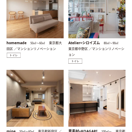
homemade
Atelier×シロイズム
東京都大
50㎡〜60㎡
80㎡〜90㎡
田区 ／マンションリノベーション
東京都中野区 ／マンションリノベーシ
ョン
トイレ
トイレ
mine
異素材×KOAGARI
東京都新宿区 ／
東京都
50㎡〜60㎡
100㎡〜