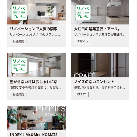
リノベーションで人気の間取りとは？トレンドの間取りと実例を徹底解説
大注目の建築意匠・アール。人気の理由と空間に取り入れるポイント
リノベーション(リノベ)のプランニングで一番最初に決めるのは..
リノベーションで近年注目が集まる建築意匠の一つであるアール..
基礎知識
デザイン
動かせない柱はおしゃれに活用！柱を魅せるリノベーション(リノベ)4選
ノイズのないコンセント
間取り変更を検討する際に、たびたび皆さんの頭を悩ませる動か..
現場が始まるとき、まず向き合うものの一つがコンセントです..
基礎知識
CRAFT
INDEX｜Mr.&Mrs. KOMATSU renovation diary