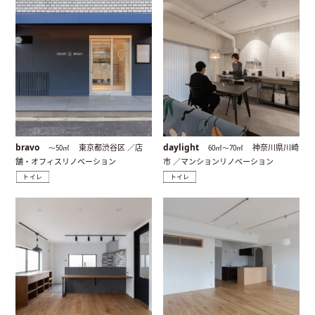
bravo
daylight
東京都渋谷区 ／店
神奈川県川崎
〜50㎡
60㎡〜70㎡
舗・オフィスリノベーション
市 ／マンションリノベーション
トイレ
トイレ