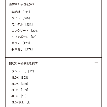
素材から事例を探す
無垢材
［531］
タイル
［566］
モルタル
［431］
コンクリート
［203］
ヘリンボーン
［46］
ガラス
［123］
躯体現し
［379］
間取りから事例を探す
ワンルーム
［52］
1LDK
［303］
2LDK
［346］
3LDK
［139］
4LDK
［15］
5LDK以上
［2］