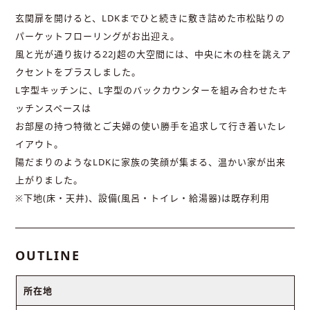
玄関扉を開けると、LDKまでひと続きに敷き詰めた市松貼りの
パーケットフローリングがお出迎え。
風と光が通り抜ける22J超の大空間には、中央に木の柱を誂えア
クセントをプラスしました。
L字型キッチンに、L字型のバックカウンターを組み合わせたキ
ッチンスペースは
お部屋の持つ特徴とご夫婦の使い勝手を追求して行き着いたレ
イアウト。
陽だまりのようなLDKに家族の笑顔が集まる、温かい家が出来
上がりました。
※下地(床・天井)、設備(風呂・トイレ・給湯器)は既存利用
OUTLINE
所在地