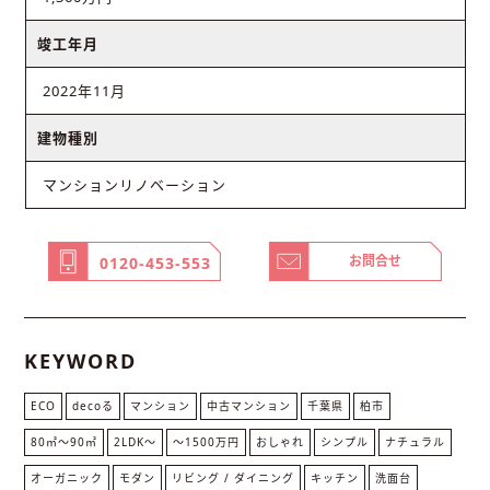
竣工年月
2022年11月
建物種別
マンションリノベーション
お問合せ
0120-453-553
KEYWORD
ECO
decoる
マンション
中古マンション
千葉県
柏市
80㎡〜90㎡
2LDK〜
～1500万円
おしゃれ
シンプル
ナチュラル
オーガニック
モダン
リビング / ダイニング
キッチン
洗面台