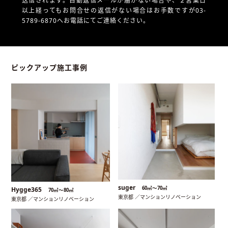
送信されます。自動返信メールが届かない場合や、
２営業日
以上経ってもお問合せの返信がない場合はお手数ですが03-
5789-6870へお電話にてご連絡ください。
ピックアップ施工事例
suger
60㎡〜70㎡
Hygge365
70㎡〜80㎡
東京都 ／マンションリノベーション
東京都 ／マンションリノベーション