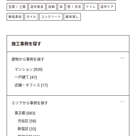
玄関 / 土間
造作家具
収納
床
壁 / 天井
トイレ
造作ドア
無垢素材
タイル
コンクリート
躯体現し
施工事例を探す
建物から事例を探す
マンション
[920]
一戸建て
[47]
店舗・オフィス
[17]
エリアから事例を探す
東京都
[683]
渋谷区
[58]
新宿区
[33]