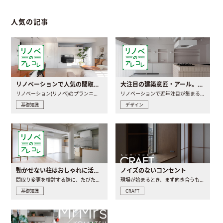
人気の記事
リノベーションで人気の間取りとは？トレンドの間取りと実例を徹底解説
大注目の建築意匠・アール。人気の理由と空間に取り入れるポイント
リノベーション(リノベ)のプランニングで一番最初に決めるのは..
リノベーションで近年注目が集まる建築意匠の一つであるアール..
基礎知識
デザイン
動かせない柱はおしゃれに活用！柱を魅せるリノベーション(リノベ)4選
ノイズのないコンセント
間取り変更を検討する際に、たびたび皆さんの頭を悩ませる動か..
現場が始まるとき、まず向き合うものの一つがコンセントです..
基礎知識
CRAFT