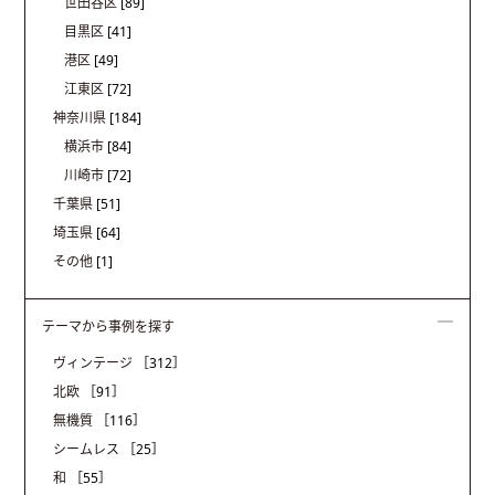
世田谷区
[89]
目黒区
[41]
港区
[49]
江東区
[72]
神奈川県
[184]
横浜市
[84]
川崎市
[72]
千葉県
[51]
埼玉県
[64]
その他
[1]
テーマから事例を探す
ヴィンテージ
［312］
北欧
［91］
無機質
［116］
シームレス
［25］
和
［55］