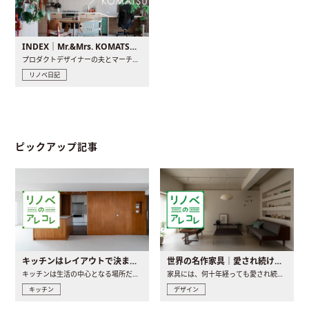
INDEX｜Mr.&Mrs. KOMATSU renovation diary
プロダクトデザイナーの夫とマーチャンダイザーの妻が、夫婦で..
リノベ日記
ピックアップ記事
キッチンはレイアウトで決まる。後悔しないための考え方と選び方
世界の名作家具｜愛され続ける理由と一生モノとの出会い方
キッチンは生活の中心となる場所だからこそ、家の中のどこに置..
家具には、何十年経っても愛され続ける「名作」と呼ばれるもの..
キッチン
デザイン