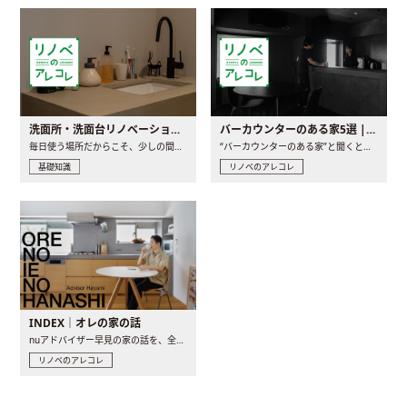
洗面所・洗面台リノベーションの事例と間取りアイデア
バーカウンターのある家5選 | 日常に馴染む“距離の近い”キッチンとは
毎日使う場所だからこそ、少しの間取りの工夫や素材の選び方で..
“バーカウンターのある家”と聞くと、少し特別な、大人のための..
基礎知識
リノベのアレコレ
INDEX｜オレの家の話
nuアドバイザー早見の家の話を、全4話でお届け。リノベーションを..
リノベのアレコレ