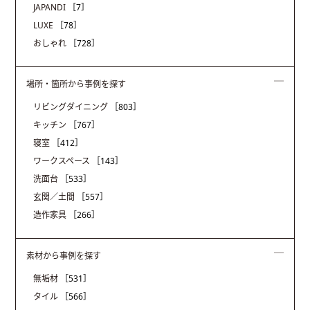
JAPANDI
［7］
LUXE
［78］
おしゃれ
［728］
場所・箇所から事例を探す
リビングダイニング
［803］
キッチン
［767］
寝室
［412］
ワークスペース
［143］
洗面台
［533］
玄関／土間
［557］
造作家具
［266］
素材から事例を探す
無垢材
［531］
タイル
［566］