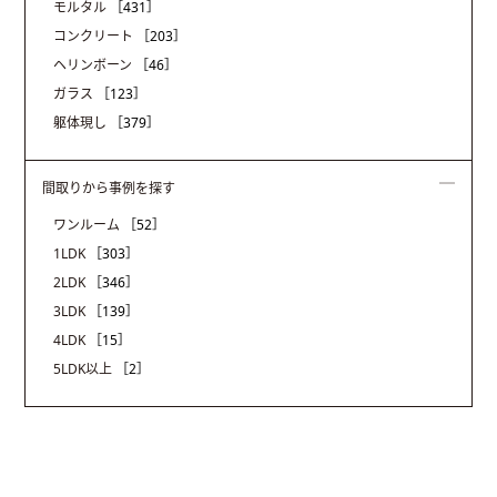
モルタル
［431］
コンクリート
［203］
ヘリンボーン
［46］
ガラス
［123］
躯体現し
［379］
間取りから事例を探す
ワンルーム
［52］
1LDK
［303］
2LDK
［346］
3LDK
［139］
4LDK
［15］
5LDK以上
［2］