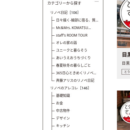
カテゴリーから探す
リノベ日記
［106］
日々描く-細部に宿る、質
の話
Mr.&Mrs. KOMATSU
renovation diary
staff’s ROOM TOUR
オレの家の話
ユニークと暮らそう
目
あいうえおうちづくり
春夏秋冬の暮らしごと
と
365日心ときめくリノベと
暮らし
斉藤アリスのリノベ日記
リノベのアレコレ
［146］
基礎知識
お金
中古物件
デザイン
キッチン