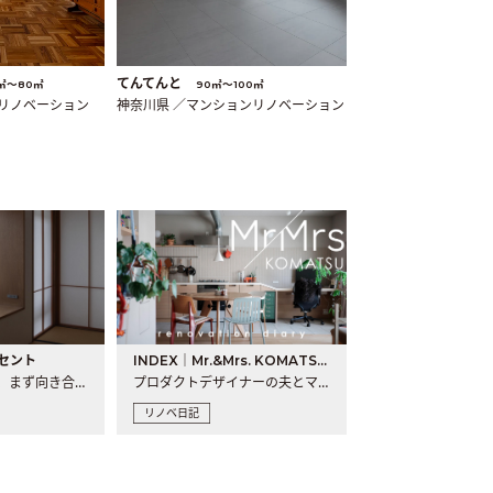
てんてんと
㎡〜80㎡
90㎡〜100㎡
ンリノベーション
神奈川県 ／マンションリノベーション
セント
INDEX｜Mr.&Mrs. KOMATSU renovation diary
現場が始まるとき、まず向き合うものの一つがコンセントです..
プロダクトデザイナーの夫とマーチャンダイザーの妻が、夫婦で..
リノベ日記