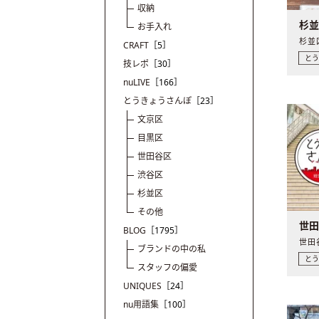
収納
杉
お手入れ
CRAFT
［5］
と
技レポ
［30］
nuLIVE
［166］
とうきょうさんぽ
［23］
文京区
目黒区
世田谷区
渋谷区
杉並区
その他
世
BLOG
［1795］
ブランドの中の私
と
スタッフの偏愛
UNIQUES
［24］
nu用語集
［100］