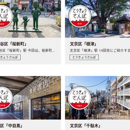
田谷区「桜新町」
文京区「根津」
世田谷区「桜新町」駅 今回は、桜新町〜用賀駅周辺をお散歩。..
うきょうさんぽ
とうきょうさんぽ
黒区「中目黒」
文京区「千駄木」