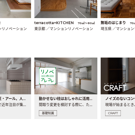
terracotta×KITCHEN
無垢のはじまり
㎡
70㎡〜80㎡
70
ンリノベーション
東京都 ／マンションリノベーション
埼玉県 ／マンショ
大注目の建築意匠・アール。人気の理由と空間に取り入れるポイント
動かせない柱はおしゃれに活用！柱を魅せるリノベーション(リノベ)4選
ノイズのないコン
リノベーションで近年注目が集まる建築意匠の一つであるアール..
間取り変更を検討する際に、たびたび皆さんの頭を悩ませる動か..
基礎知識
CRAFT