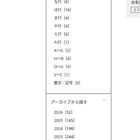
な行
［6］
は行
［16］
と
ま行
［4］
や行
［4］
ら行
［6］
わ行
［1］
A〜G
［2］
H〜N
［4］
O〜U
［5］
V〜Z
［1］
数字／記号
［0］
アーカイブから探す
2026
［52］
2025
［165］
2024
［198］
2023
［244］