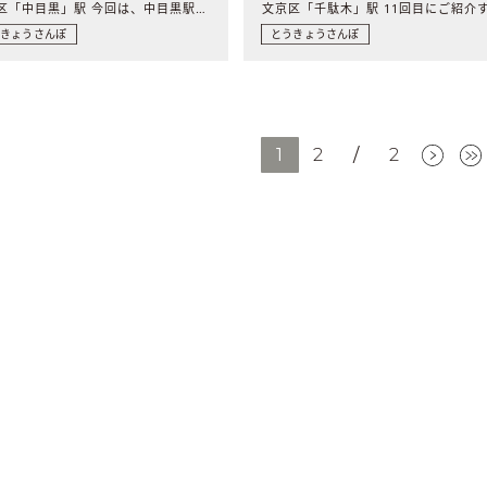
目黒区「中目黒」駅 今回は、中目黒駅周辺をお散歩。 美味..
うきょうさんぽ
とうきょうさんぽ
1
2
/
2