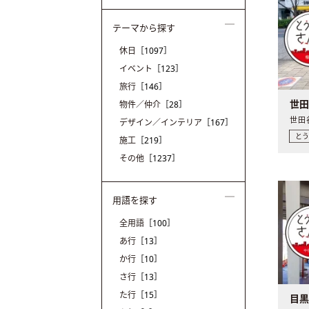
テーマから探す
休日
［1097］
イベント
［123］
旅行
［146］
世
物件／仲介
［28］
デザイン／インテリア
［167］
と
施工
［219］
その他
［1237］
用語を探す
全用語
［100］
あ行
［13］
か行
［10］
さ行
［13］
た行
［15］
目