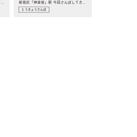
文京区「千駄木」駅 11回目にご紹介するのは、谷根千の“千..
新宿区「神楽坂」駅 今回さんぽしてきたのは神楽坂駅。 名..
とうきょうさんぽ