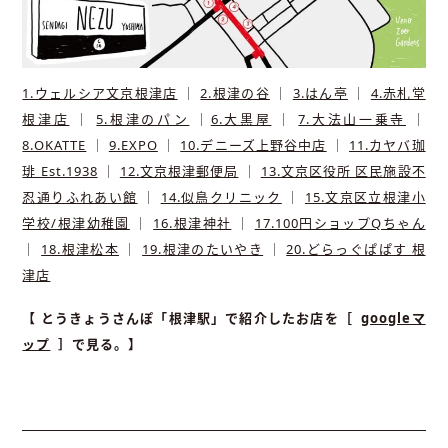
1.​ウェルシア文京根津店
｜
2.根津の谷
｜
3.はん亭
｜
4.赤札堂
根津店
｜
5.根津のパン
｜
6.​大黒屋
｜
7.大法山一乗寺
｜
8.OKATTE
｜
9.EXPO
｜
10.デニーズ上野谷中店
｜
11.カヤバ珈
琲 Est.1938
｜
12.文京根津郵便局
｜
13.文京区役所 区民施設不
忍通りふれあい館
｜
14.似鳥クリニック
｜
15.文京区立根津小
学校/根津幼稚園
｜
16.根津神社
｜
17.100円ショップQちゃん
｜
18.根津松本
｜
19.根津のたいやき
｜
20.どらっぐぱぱす 根
津店
【 とうきょうさんぽ「根津駅」で紹介したお店を［
googleマ
ップ
］で見る。】