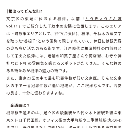
|根津ってどんな町?
文京区の東端に位置する根津。以前「
とうきょうさんぽ
vol.11
」でご紹介した千駄木のお隣に位置します。このエリア
は下町散策エリアとして、谷中(台東区)、根津、千駄木の頭文字
を取った“谷根千”という愛称で親しまれていて、休日には観光客
の姿も多い活気のある街です。江戸時代に根津神社の門前町と
して栄えた根津には、老舗の和菓子屋さんや商店街、お寺や神
社など下町 の雰囲気を感じるスポットがたくさん。そんな趣の
ある街並みが根津の魅力の街です。
また、東京23区の中で最も犯罪件数が低い文京区。そんな文京
区の中で一番犯罪件数が低い地域が、ここ根津なんです。治安
の良さ、十分に伝わりますよね。
｜交通面は？
根津駅を通るのは、足立区の綾瀬駅から代々木上原駅を結ぶ東
京メトロ千代田線。オフィス街の大手町駅や二重橋前駅(丸の内)
までは、乗り換えなしで約10分。ターミナル駅である東京駅ま