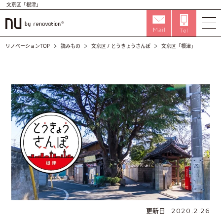
文京区「根津」
リノベーションTOP
読みもの
文京区
/
とうきょうさんぽ
文京区「根津」
更新日
2020.2.26