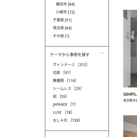
横浜市
[84]
川崎市
[72]
千葉県
[51]
埼玉県
[64]
その他
[1]
テーマから事例を探す
ヴィンテージ
［312］
北欧
［91］
無機質
［116］
シームレス
［25］
SIMP
和
［55］
東京都渋
JAPANDI
［7］
LUXE
［78］
おしゃれ
［728］