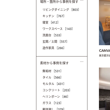
場所・箇所から事例を探す
リビングダイニング
［803］
キッチン
［767］
寝室
［412］
ワークスペース
［143］
洗面台
［533］
玄関／土間
［557］
造作家具
［266］
CANV
東京都渋
素材から事例を探す
無垢材
［531］
タイル
［566］
モルタル
［431］
コンクリート
［203］
ヘリンボーン
［46］
ガラス
［123］
躯体現し
［379］