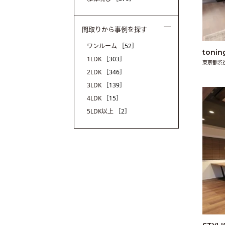
間取りから事例を探す
ワンルーム
［52］
tonin
1LDK
［303］
東京都渋
2LDK
［346］
3LDK
［139］
4LDK
［15］
5LDK以上
［2］