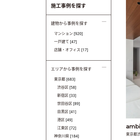
施工事例を探す
建物から事例を探す
マンション
[920]
一戸建て
[47]
店舗・オフィス
[17]
エリアから事例を探す
東京都
[683]
渋谷区
[58]
新宿区
[33]
世田谷区
[89]
目黒区
[41]
港区
[49]
amb
江東区
[72]
東京都
神奈川県
[184]