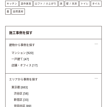
キッチン
造作家具
ロフト / 小上がり
床
壁 / 天井
トイレ
タイル
畳
自然素材
施工事例を探す
建物から事例を探す
マンション
[920]
一戸建て
[47]
店舗・オフィス
[17]
エリアから事例を探す
東京都
[683]
渋谷区
[58]
新宿区
[33]
世田谷区
[89]