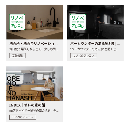
洗面所・洗面台リノベーションの事例と間取りアイデア
バーカウンターのある家5選 | 日常に馴染む“距離の近い”キッチンとは
毎日使う場所だからこそ、少しの間取りの工夫や素材の選び方で..
“バーカウンターのある家”と聞くと、少し特別な、大人のための..
基礎知識
リノベのアレコレ
INDEX｜オレの家の話
nuアドバイザー早見の家の話を、全4話でお届け。リノベーションを..
リノベのアレコレ