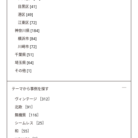
目黒区
[41]
港区
[49]
江東区
[72]
神奈川県
[184]
横浜市
[84]
川崎市
[72]
千葉県
[51]
埼玉県
[64]
その他
[1]
テーマから事例を探す
ヴィンテージ
［312］
北欧
［91］
無機質
［116］
シームレス
［25］
和
［55］