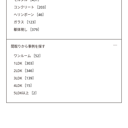
コンクリート
［203］
ヘリンボーン
［46］
ガラス
［123］
躯体現し
［379］
間取りから事例を探す
ワンルーム
［52］
1LDK
［303］
2LDK
［346］
3LDK
［139］
4LDK
［15］
5LDK以上
［2］