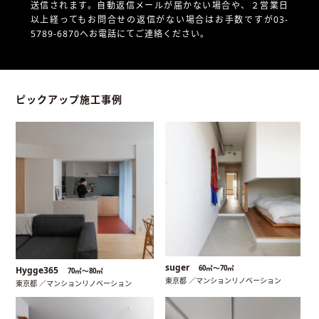
送信されます。自動返信メールが届かない場合や、
２営業日
以上経ってもお問合せの返信がない場合はお手数ですが03-
5789-6870へお電話にてご連絡ください。
ピックアップ施工事例
suger
60㎡〜70㎡
Hygge365
70㎡〜80㎡
東京都 ／マンションリノベーション
東京都 ／マンションリノベーション