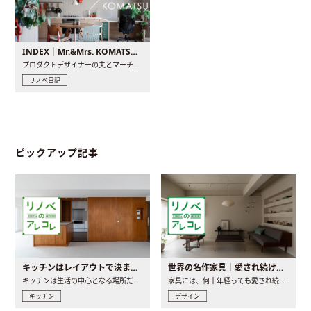
INDEX｜Mr.&Mrs. KOMATSU renovation diary
プロダクトデザイナーの夫とマーチャンダイザーの妻が、夫婦で..
リノベ日記
ピックアップ記事
キッチンはレイアウトで決まる。後悔しないための考え方と選び方
世界の名作家具｜愛され続ける理由と一生モノとの出会い方
キッチンは生活の中心となる場所だからこそ、家の中のどこに置..
家具には、何十年経っても愛され続ける「名作」と呼ばれるもの..
キッチン
デザイン