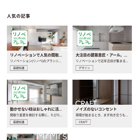
人気の記事
リノベーションで人気の間取りとは？トレンドの間取りと実例を徹底解説
大注目の建築意匠・アール。人気の理由と空間に取り入れるポイント
リノベーション(リノベ)のプランニングで一番最初に決めるのは..
リノベーションで近年注目が集まる建築意匠の一つであるアール..
基礎知識
デザイン
動かせない柱はおしゃれに活用！柱を魅せるリノベーション(リノベ)4選
ノイズのないコンセント
間取り変更を検討する際に、たびたび皆さんの頭を悩ませる動か..
現場が始まるとき、まず向き合うものの一つがコンセントです..
基礎知識
CRAFT