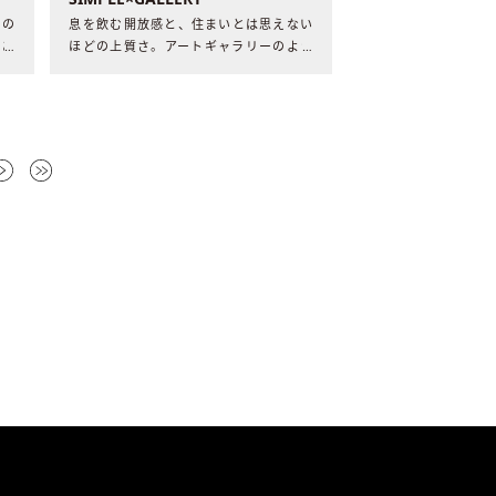
ソの
息を飲む開放感と、住まいとは思えない
のあ
ほどの上質さ。アートギャラリーのよう
なる
に静謐な空間には、5年越しのリノベー
イデ
ションへの情熱と達成感がもたらす家族
ノベ
の笑顔がありました。