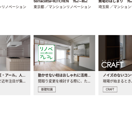
terracotta×KITCHEN
無垢のはじまり
70㎡〜80㎡
70
ンリノベーション
東京都 ／マンションリノベーション
埼玉県 ／マンショ
大注目の建築意匠・アール。人気の理由と空間に取り入れるポイント
動かせない柱はおしゃれに活用！柱を魅せるリノベーション(リノベ)4選
ノイズのないコン
リノベーションで近年注目が集まる建築意匠の一つであるアール..
間取り変更を検討する際に、たびたび皆さんの頭を悩ませる動か..
基礎知識
CRAFT