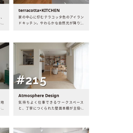
terracotta×KITCHEN
い、
家の中心に佇むテラコッタ色のアイラン
隅々
ドキッチン。やわらかな自然光が降り注
まい
ぐK邸には、何気ない日常を慈しむ家族
れて
の穏やかな時間が流れていました。
Atmosphere Design
心地
気持ちよく仕事できるワークスペース
ッチ
と、丁寧につくられた壁面本棚が主役の
りが
空間。細部まで美が宿る心地いい空間
りの
で、住まい手の新たな人生が生まれてい
ました。