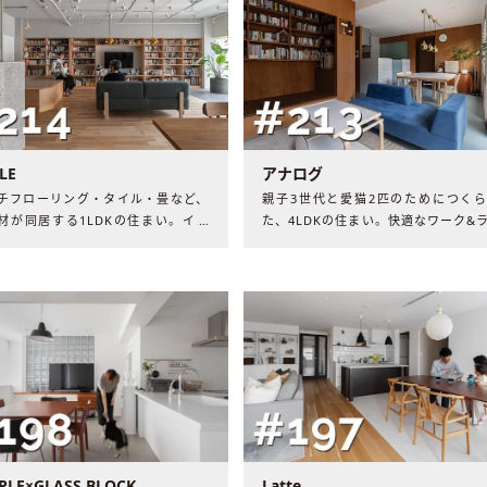
LE
アナログ
チフローリング・タイル・畳など、
親子3世代と愛猫2匹のためにつく
材が同居する1LDKの住まい。イン
た、4LDKの住まい。快適なワーク&
テラスで仕事したり、小上がりでの
フと家族の団らんを実現した空間に
り本を読んだり……。ゆるやかにつ
住まい手の生き方さえも変えるよう
る大空間には、家族の穏やかな日常
能性に満ちていました。​​
れていました。​​
PLE×GLASS BLOCK
Latte