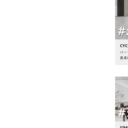
CYC
バー
異素
ナー
んび
なが
が流
SIM