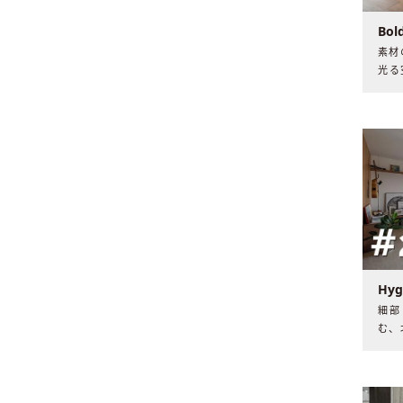
Bol
素材
光る
に入
かな
Hy
細部
む、
き旅
ック
れて