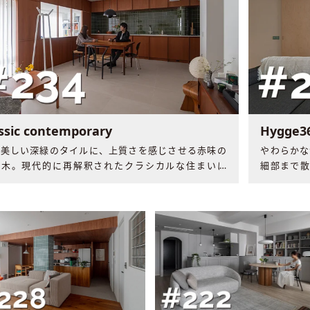
Hygge3
assic contemporary
やわらかな
が美しい深緑のタイルに、上質さを感じさせる赤味の
細部まで散
る木。現代的に再解釈されたクラシカルな住まいに
インと暮ら
ご夫婦の豊かな時間と音楽が流れていました。​​
した変化と