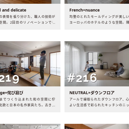
d and delicate
French×nuance
の表情を張り分けた、職人の技術が
均整のとれたモールディングが美し
空間。2回目のリノベーションで手
ヨーロッパのホテルのような空間。
れた住まいには、家族3人のにぎや
まで“ワタシ色”で彩られた新たな住
時間が流れていました。
には、余白と思慮を楽しむ時間が流
いました。
gge×侘び寂び
NEUTRAL×ダウンフロア
までつくり込まれた和の空間に佇
アールで縁取られたダウンフロア、
北欧と日本の名作家具たち。古き良
よい生活感で彩られたキッチンのニ
館や日本家屋を思わせるノスタルジ
収納。“曖昧さ”から始まった家づく
な空間には、家族の温かい日常が流
最終的に迎えた、2人らしい家づく
いました。
最適解とは？