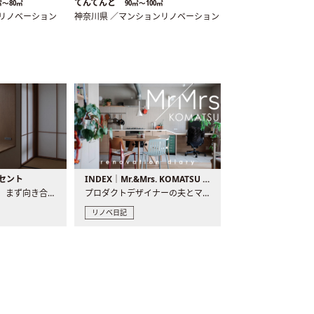
てんてんと
㎡〜80㎡
90㎡〜100㎡
ンリノベーション
神奈川県 ／マンションリノベーション
セント
INDEX｜Mr.&Mrs. KOMATSU renovation diary
現場が始まるとき、まず向き合うものの一つがコンセントです..
プロダクトデザイナーの夫とマーチャンダイザーの妻が、夫婦で..
リノベ日記