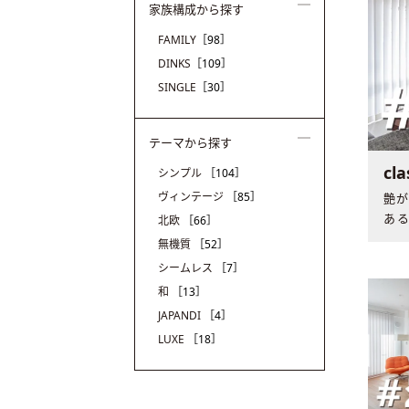
家族構成から探す
FAMILY
［98］
DINKS
［109］
SINGLE
［30］
テーマから探す
cl
シンプル
［104］
ヴィンテージ
［85］
艶
あ
北欧
［66］
は、
無機質
［52］
シームレス
［7］
和
［13］
JAPANDI
［4］
LUXE
［18］