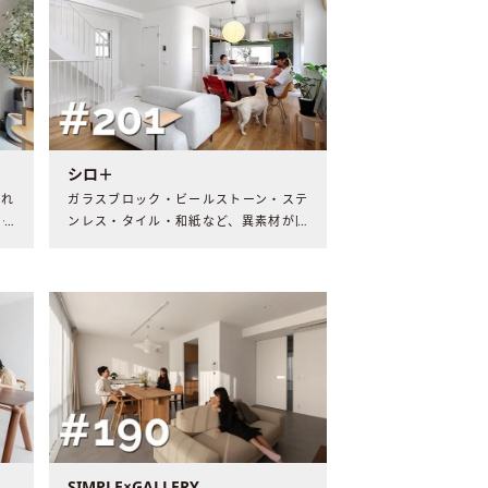
シロ＋
られ
ガラスブロック・ビールストーン・ステ
ライ
ンレス・タイル・和紙など、異素材が同
は、
居するユニークな空間。最高の形で住み
な可
継いだご実家には、新たな笑い声があふ
れていました。
SIMPLE×GALLERY