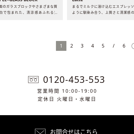
面のガラスブロックやさまざまな質
まるでミルクに溶け込むエスプレッ
白で包まれた、清涼感あふれる空
ように馴染み合う、上質さと清潔感
13年間住み慣れた自邸リノベーショ
る白タイル、部位ごとに樹種の異
生まれ変わった我が家には、家族と
木、アクセントの真鍮…。長年のア
それぞれの天国がありました。
アを具現化した空間には、永遠のリ
ーション愛がありました。
1
2
3
4
5
/
6
0120-453-553
営業時間 10:00-19:00
定休日 火曜日・水曜日
お問合せはこちら