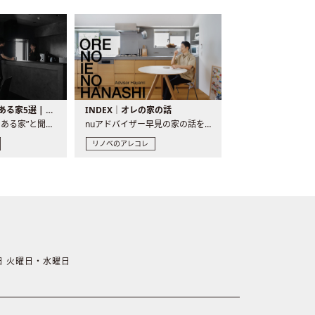
バーカウンターのある家5選 | 日常に馴染む“距離の近い”キッチンとは
INDEX｜オレの家の話
“バーカウンターのある家”と聞くと、少し特別な、大人のための..
nuアドバイザー早見の家の話を、全4話でお届け。リノベーションを..
リノベのアレコレ
休日 火曜日・水曜日