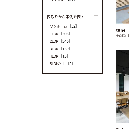
間取りから事例を探す
ワンルーム
［52］
tune
1LDK
［303］
東京都目
2LDK
［346］
3LDK
［139］
4LDK
［15］
5LDK以上
［2］