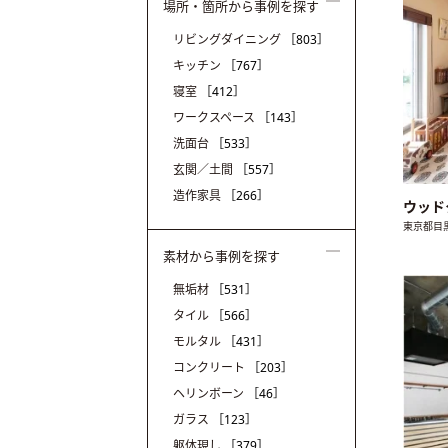
場所・箇所から事例を探す
リビングダイニング
［803］
キッチン
［767］
寝室
［412］
ワークスペース
［143］
洗面台
［533］
玄関／土間
［557］
造作家具
［266］
ウッド
東京都目
素材から事例を探す
無垢材
［531］
タイル
［566］
モルタル
［431］
コンクリート
［203］
ヘリンボーン
［46］
ガラス
［123］
躯体現し
［379］