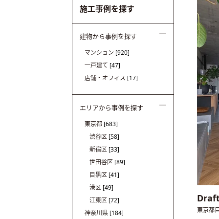
施工事例を探す
建物から事例を探す
マンション
[920]
一戸建て
[47]
店舗・オフィス
[17]
エリアから事例を探す
東京都
[683]
渋谷区
[58]
新宿区
[33]
世田谷区
[89]
目黒区
[41]
港区
[49]
Draf
江東区
[72]
東京都
神奈川県
[184]