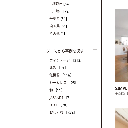
横浜市
[84]
川崎市
[72]
千葉県
[51]
埼玉県
[64]
その他
[1]
テーマから事例を探す
ヴィンテージ
［312］
北欧
［91］
無機質
［116］
シームレス
［25］
SIMPL
和
［55］
東京都目
JAPANDI
［7］
LUXE
［78］
おしゃれ
［728］