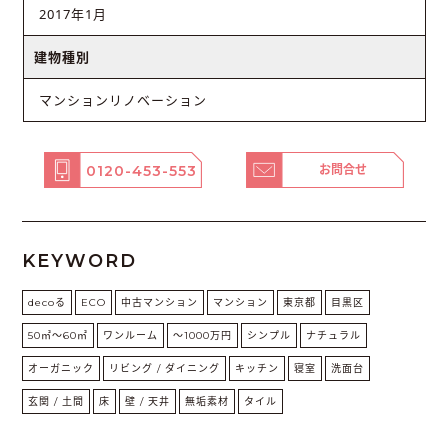
2017年1月
建物種別
マンションリノベーション
0120-453-553
お問合せ
KEYWORD
decoる
ECO
中古マンション
マンション
東京都
目黒区
50㎡〜60㎡
ワンルーム
〜1000万円
シンプル
ナチュラル
オーガニック
リビング / ダイニング
キッチン
寝室
洗面台
玄関 / 土間
床
壁 / 天井
無垢素材
タイル