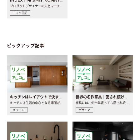
INDEX｜Mr.&Mrs. KOMATSU renovation diary
プロダクトデザイナーの夫とマーチャンダイザーの妻が、夫婦で..
リノベ日記
ピックアップ記事
キッチンはレイアウトで決まる。後悔しないための考え方と選び方
世界の名作家具｜愛され続ける理由と一生モノとの出会い方
キッチンは生活の中心となる場所だからこそ、家の中のどこに置..
家具には、何十年経っても愛され続ける「名作」と呼ばれるもの..
キッチン
デザイン