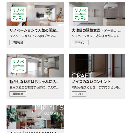
リノベーションで人気の間取りとは？トレンドの間取りと実例を徹底解説
大注目の建築意匠・アール。人気の理由と空間に取り入れるポイント
リノベーション(リノベ)のプランニングで一番最初に決めるのは..
リノベーションで近年注目が集まる建築意匠の一つであるアール..
基礎知識
デザイン
動かせない柱はおしゃれに活用！柱を魅せるリノベーション(リノベ)4選
ノイズのないコンセント
間取り変更を検討する際に、たびたび皆さんの頭を悩ませる動か..
現場が始まるとき、まず向き合うものの一つがコンセントです..
基礎知識
CRAFT