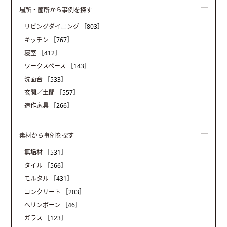
場所・箇所から事例を探す
リビングダイニング
［803］
キッチン
［767］
寝室
［412］
ワークスペース
［143］
洗面台
［533］
玄関／土間
［557］
造作家具
［266］
素材から事例を探す
無垢材
［531］
タイル
［566］
モルタル
［431］
コンクリート
［203］
ヘリンボーン
［46］
ガラス
［123］