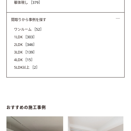
躯体現し
［379］
間取りから事例を探す
ワンルーム
［52］
1LDK
［303］
2LDK
［346］
3LDK
［139］
4LDK
［15］
5LDK以上
［2］
おすすめの施工事例