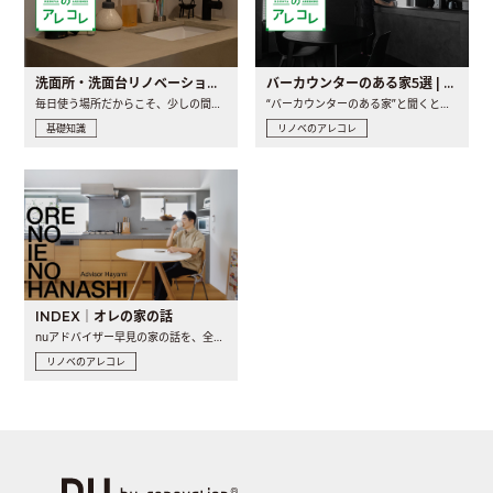
洗面所・洗面台リノベーションの事例と間取りアイデア
バーカウンターのある家5選 | 日常に馴染む“距離の近い”キッチンとは
毎日使う場所だからこそ、少しの間取りの工夫や素材の選び方で..
“バーカウンターのある家”と聞くと、少し特別な、大人のための..
基礎知識
リノベのアレコレ
INDEX｜オレの家の話
nuアドバイザー早見の家の話を、全4話でお届け。リノベーションを..
リノベのアレコレ