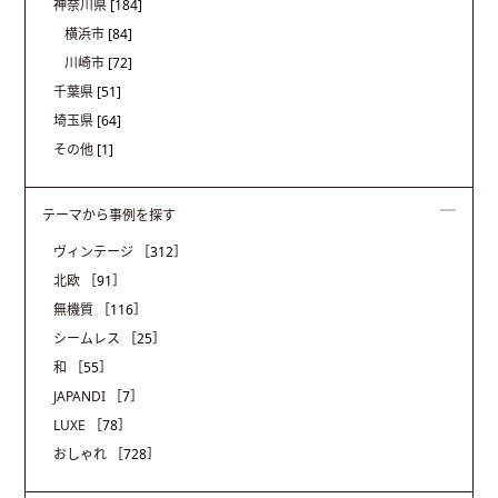
神奈川県
[184]
横浜市
[84]
川崎市
[72]
千葉県
[51]
埼玉県
[64]
その他
[1]
テーマから事例を探す
ヴィンテージ
［312］
北欧
［91］
無機質
［116］
シームレス
［25］
和
［55］
JAPANDI
［7］
LUXE
［78］
おしゃれ
［728］