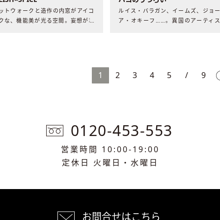
ットウォークと造作の内窓がアイコ
ルイス・バラガン、イームズ、ジョ
クな、機能美が光る空間。妄想が現
ア・オキーフ……。異国のアーティ
なった住まいには、夫婦と保護ネコ
たちの自邸からインスピレーション
の穏やかな暮らしがありました。​​
けた住まいには、ミッドセンチュリ
空気と飽くなき探究心がありました。
1
2
3
4
5
/
9
0120-453-553
営業時間 10:00-19:00
定休日 火曜日・水曜日
お問合せはこちら