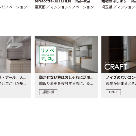
terracotta×KITCHEN
無垢のはじまり
70㎡〜80㎡
70
ンリノベーション
東京都 ／マンションリノベーション
埼玉県 ／マンショ
大注目の建築意匠・アール。人気の理由と空間に取り入れるポイント
動かせない柱はおしゃれに活用！柱を魅せるリノベーション(リノベ)4選
ノイズのないコン
リノベーションで近年注目が集まる建築意匠の一つであるアール..
間取り変更を検討する際に、たびたび皆さんの頭を悩ませる動か..
基礎知識
CRAFT