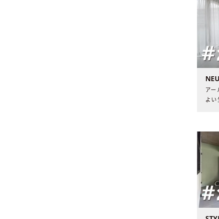
NE
アー
よい
収納
最終
最適
STY