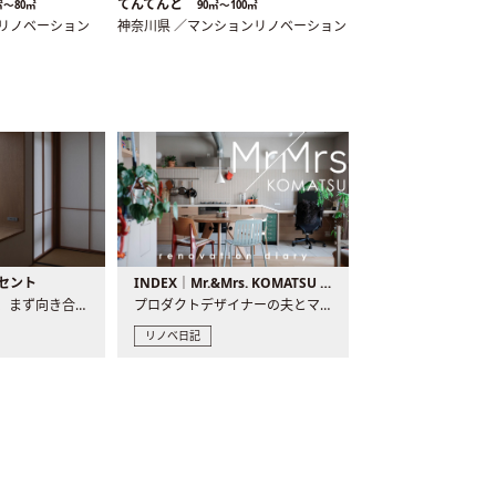
てんてんと
㎡〜80㎡
90㎡〜100㎡
ンリノベーション
神奈川県 ／マンションリノベーション
セント
INDEX｜Mr.&Mrs. KOMATSU renovation diary
現場が始まるとき、まず向き合うものの一つがコンセントです..
プロダクトデザイナーの夫とマーチャンダイザーの妻が、夫婦で..
リノベ日記