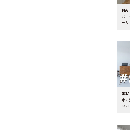
NAT
パー
ール
建売
た空
時間
SI
木の
な2
事や
間と