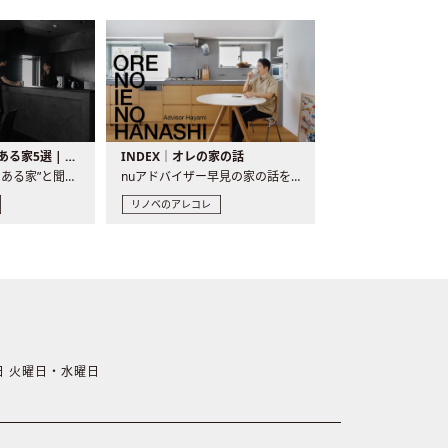
バーカウンターのある家5選 | 日常に馴染む“距離の近い”キッチンとは
INDEX｜オレの家の話
“バーカウンターのある家”と聞くと、少し特別な、大人のための..
nuアドバイザー早見の家の話を、全4話でお届け。リノベーションを..
リノベのアレコレ
休日 火曜日・水曜日