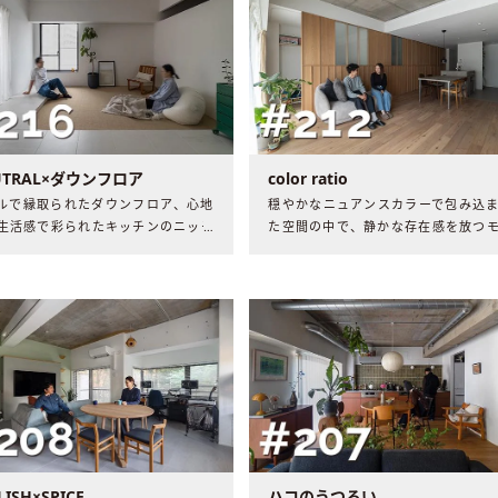
UTRAL×ダウンフロア
color ratio
ルで縁取られたダウンフロア、心地
穏やかなニュアンスカラーで包み込
生活感で彩られたキッチンのニッチ
た空間の中で、静かな存在感を放つ
。“曖昧さ”から始まった家づくりが
の境界線。白、木、グレーのカラー
的に迎えた、2人らしい家づくりの
ンスを追求した、二人にとっての素
解とは？
色の黄金比とは。
LISH×SPICE
ハコのうつろい