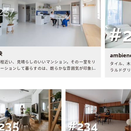
映
ambien
に程近い、見晴らしのいいマンション。その一室をリ
タイル、木
ベーションして暮らすのは、朗らかな雰囲気が印象的
ラルドグリ
さん ご夫婦です。
間。表情豊
れていまし