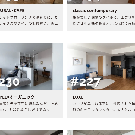
URAL×CAFE
classic contemporary
ケットフローリングの温もりに、モ
艶が美しい深緑のタイルに、上質さ
テックスやタイルの無機質さ。新築
じさせる赤味のある木。現代的に再
を自分たち好みにリノベーションし
されたクラシカルな住まいには、ご
間には、コーヒーの香りと穏やかな
の豊かな時間と音楽が流れていました。​
が流れていました。​​
MPLE×オーガニック
LUXE
質感と光を丁寧に編み込んだ、上品
カーブが美しい廊下に、洗練された
LDK。夫婦の暮らしだけでなく、仕
形のキッチンカウンター。大人とネ
心身のリズムまで整えた、極上の空
ための空間には、家をとことん楽
は。
日々が流れていました。