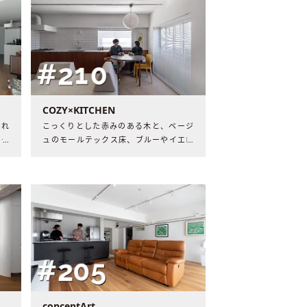
COZY×KITCHEN
まれ
こっくりとした赤みのある木と、ベージ
モク
ュのモールテックス床、ブルーやイエロ
バラ
ーのアクセントカラー。 温かな色や素材
材と
で丁寧につくりあげたM邸には、7年間
温めた奥様の思いと、夫妻の暮らしへの
愛が詰まっていました。
conceptArt