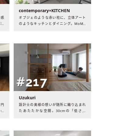
contemporary×KITCHEN
を感
オブジェのような赤い柱に、立体アート
解釈
のようなキッチンとダイニング。MoMA
夫婦
から飛び出してきたような近代的な住ま
​
いで生まれた、新しい日常とは。
Uzukuri
半円
設計士の奥様の想いが随所に織り込まれ
コの
たあたたかな空間。30cmの「低さ」
しむ
や、明るさを抑えたライティング計画な
ど、引き算で導き出した過ごしやすさと
は。