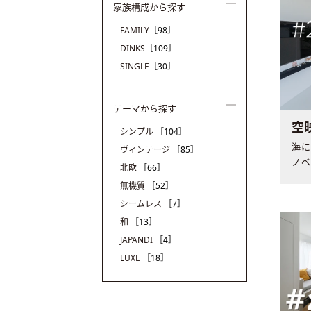
家族構成から探す
FAMILY
［98］
DINKS
［109］
SINGLE
［30］
テーマから探す
空
シンプル
［104］
海
ヴィンテージ
［85］
ノ
北欧
［66］
なA
無機質
［52］
シームレス
［7］
和
［13］
JAPANDI
［4］
LUXE
［18］