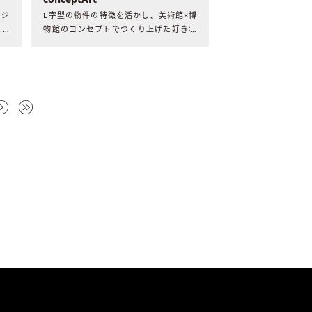
ージ
L字型の物件の特徴を活かし、美術館×博
スト
物館のコンセプトでつくり上げた好きな
を受
ゲームやアニメを自然に感じられる空
ーの
間。明確なテーマを持つ二つの世界観が
テンパードアを境に表裏一体となった、
唯一無二の自邸での暮らしとは。