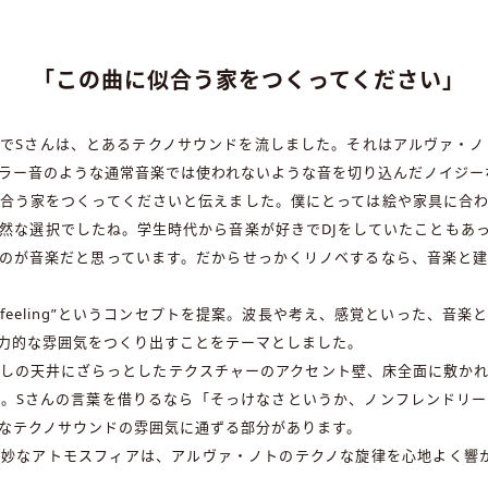
「この曲に似合う家をつくってください」​​
Sさんは、とあるテクノサウンドを流しました。それはアルヴァ・ノトの『
ラー音のような通常音楽では使われないような音を切り込んだノイジー
合う家をつくってくださいと伝えました。僕にとっては絵や家具に合
然な選択でしたね。学生時代から音楽が好きでDJをしていたこともあ
のが音楽だと思っています。だからせっかくリノベするなら、音楽と
feeling”というコンセプトを提案。波長や考え、感覚といった、音
力的な雰囲気をつくり出すことをテーマとしました。
しの天井にざらっとしたテクスチャーのアクセント壁、床全面に敷か
。Sさんの言葉を借りるなら「そっけなさというか、ノンフレンドリ
なテクノサウンドの雰囲気に通ずる部分があります。
妙なアトモスフィアは、アルヴァ・ノトのテクノな旋律を心地よく響