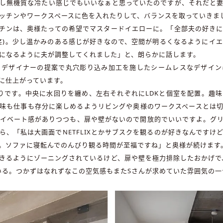
し無機質な冷たい感じでもいいなぁと思っていたのですが、それだと
ッチンやワークスペースに色を入れたりして、バランスを取っていきま
ッチンは、奥様たっての希望でマスタードイエローに。「全部夫の好き
笑)。少し温かみのある感じが好きなので、空間が明るくなるようにイ
になるように夫が調整してくれました」と、朗らかに話します。
、デザイナーの提案で丸穴彫り込み加工を施したシームレスなデザイン
に仕上がっています。
りです。中央に水回りを纏め、左右それぞれにLDKと個室を配置。趣
味も仕事も存分に楽しめるようリビングや奥様のワークスペースとは
イベート感がありつつも、扉や壁がないので開放的でいいですよ。グ
ら、「私は大画面でNETFLIXとかサブスクを観るのが好きなんですけ
。ソファに寝転んでのんびり観る時間が至福ですね」と奥様が続けます
きるようにゾーニングされているけど、扉や壁を極力排除したおかげで
いる。つかずはなれずなこの空気感もまたSさんが求めていた雰囲気の一