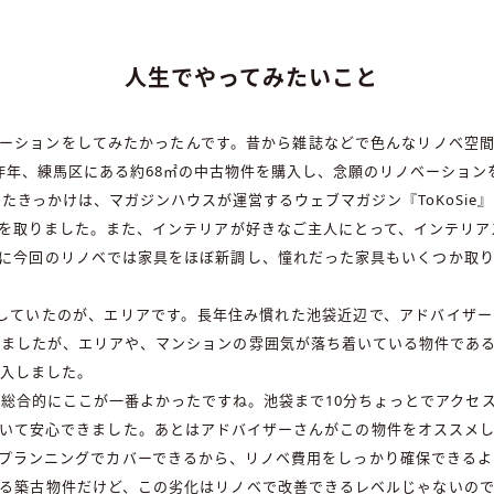
人生でやってみたいこと
ーションをしてみたかったんです。昔から雑誌などで色んなリノベ空
昨年、練馬区にある約68㎡の中古物件を購入し、念願のリノベーション
知ったきっかけは、マガジンハウスが運営するウェブマガジン『ToKoSie
を取りました。また、インテリアが好きなご主人にとって、インテリアス
に今回のリノベでは家具をほぼ新調し、憧れだった家具もいくつか取
していたのが、エリアです。長年住み慣れた池袋近辺で、アドバイザ
いましたが、エリアや、マンションの雰囲気が落ち着いている物件であ
購入しました。
、総合的にここが一番よかったですね。池袋まで10分ちょっとでアクセ
いて安心できました。あとはアドバイザーさんがこの物件をオススメ
プランニングでカバーできるから、リノベ費用をしっかり確保できるよ
る築古物件だけど、この劣化はリノベで改善できるレベルじゃないの