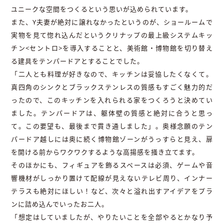
ユニークな空間をつくるという思いが込められています。
また、Y夫妻が絶対に譲れなかったというのが、ショールームで
実物を見て惚れ込んだというクリナップの最上級システムキッ
チン<セントロ>を導入することと、美術館・博物館を切り替え
る建具をテンパードアとすることでした。
「二人とも料理が好きなので、キッチンは妥協したくなくて。
真四角のシンクとブラックステンレスの質感もすごく魅力的だ
ったので、このキッチンを入れられる家をつくろうと決めてい
ました。テンパードアは、躯体壁の質感と絶対に合うと思っ
て。この要望も、最後まで貫き通しました」。奥様念願のテン
パードア越しには奥に続く博物館ゾーンがうっすらと見え、扉
を開ける前からワクワクするような高揚感を掻き立てます。
そのほかにも、フィギュアを飾るスペースは必須、ゲームや音
響機材がしっかり置けて配線が見えないテレビ周り、インナー
テラスも絶対にほしい！など、次々と溢れ出すアイデアをプラ
ンに詰め込んでいったお二人。
「想定はしていましたが、やりたいことを全部やるとかなり予