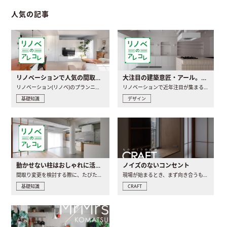
人気の記事
リノベーションで人気の間取りとは？トレンドの間取りと実例を徹底解説
大注目の建築意匠・アール。人気の理由と空間に取り入れるポイント
リノベーション(リノベ)のプランニングで一番最初に決めるのは..
リノベーションで近年注目が集まる建築意匠の一つであるアール..
基礎知識
デザイン
動かせない柱はおしゃれに活用！柱を魅せるリノベーション(リノベ)4選
ノイズのないコンセント
間取り変更を検討する際に、たびたび皆さんの頭を悩ませる動か..
現場が始まるとき、まず向き合うものの一つがコンセントです..
基礎知識
CRAFT