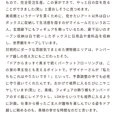
もので、完全受注生産。この家ができて、やっと日の目を見る
ことができました(笑)」と愛おしそうに見つめます。
美術館というテーマを貫くために、見せたいアート以外は白い
ボックスに収納して生活感を隠すのがマイルールだというお二
人。玄関廊下にもフィギュアを飾っているため、廊下沿いのオ
ープン収納は白で統一したボックスに日用品や食料品を収納
し、世界観をキープしています。
対照的にダークな雰囲気でまとめた博物館エリアは、テンパー
ドア越しの見え方にもこだわったそう。
「ドアからまっすぐ奥まで続くパーケットフローリングは、こ
の家の準主役とも言えるポイントで。デザイナーさんが『私た
ちもこれはやりたいです！』といって、予算調整の中でも必死
に守り抜いてくれたんです。おかげで視界に入るたびにニヤニ
ヤしています(笑)」と、奥様。フィギュアの飾り棚もテンパード
アのすぐ脇にレイアウトし、LDKからいつでも視界に入るよう
に計画。仕事から帰ったご主人が趣味を楽しんでいる姿をドア
越しに眺めるのも、奥様の幸せな時間なのだと言います。