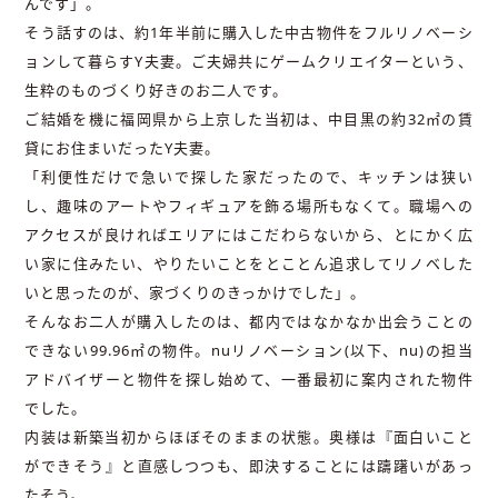
んです」。
そう話すのは、約1年半前に購入した中古物件をフルリノベーシ
ョンして暮らすY夫妻。ご夫婦共にゲームクリエイターという、
生粋のものづくり好きのお二人です。
ご結婚を機に福岡県から上京した当初は、中目黒の約32㎡の賃
貸にお住まいだったY夫妻。
「利便性だけで急いで探した家だったので、キッチンは狭い
し、趣味のアートやフィギュアを飾る場所もなくて。職場への
アクセスが良ければエリアにはこだわらないから、とにかく広
い家に住みたい、やりたいことをとことん追求してリノベした
いと思ったのが、家づくりのきっかけでした」。
そんなお二人が購入したのは、都内ではなかなか出会うことの
できない99.96㎡の物件。nuリノベーション(以下、nu)の担当
アドバイザーと物件を探し始めて、一番最初に案内された物件
でした。
内装は新築当初からほぼそのままの状態。奥様は『面白いこと
ができそう』と直感しつつも、即決することには躊躇いがあっ
たそう。