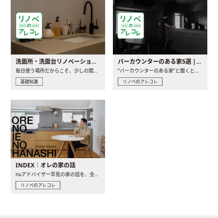
洗面所・洗面台リノベーションの事例と間取りアイデア
バーカウンターのある家5選 | 日常に馴染む“距離の近い”キッチンとは
毎日使う場所だからこそ、少しの間取りの工夫や素材の選び方で..
“バーカウンターのある家”と聞くと、少し特別な、大人のための..
基礎知識
リノベのアレコレ
INDEX｜オレの家の話
nuアドバイザー早見の家の話を、全4話でお届け。リノベーションを..
リノベのアレコレ