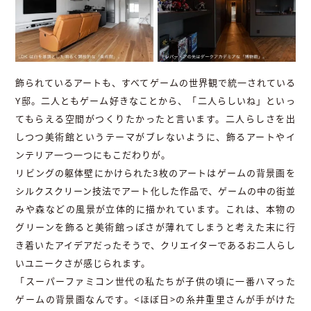
飾られているアートも、すべてゲームの世界観で統一されている
Y邸。二人ともゲーム好きなことから、「二人らしいね」といっ
てもらえる空間がつくりたかったと言います。二人らしさを出
しつつ美術館というテーマがブレないように、飾るアートやイ
ンテリア一つ一つにもこだわりが。
リビングの躯体壁にかけられた3枚のアートはゲームの背景画を
シルクスクリーン技法でアート化した作品で、ゲームの中の街並
みや森などの風景が立体的に描かれています。これは、本物の
グリーンを飾ると美術館っぽさが薄れてしまうと考えた末に行
き着いたアイデアだったそうで、クリエイターであるお二人らし
いユニークさが感じられます。
「スーパーファミコン世代の私たちが子供の頃に一番ハマった
ゲームの背景画なんです。<ほぼ日>の糸井重里さんが手がけた