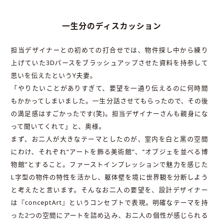
一生分のディスカッション
担当デザイナーとの初めての打合せでは、物件探し中から練り
上げていた3Dパースをブラッシュアップさせた資料を持参して
思いを伝えたというY夫妻。
「やりたいことがありすぎて、要望を一通り伝えるのに何時間
もかかってしまいました。一生分話させてもらったので、その後
の満足感はすごかったです(笑)。担当デザイナーさんも親身にな
って聞いてくれて」と、奥様。
まず、お二人が大きなテーマとしたのが、室内を白と黒の空間
にわけ、それぞれ“アートを飾る美術館”、“オブジェを並べる博
物館”とすること。ファーストインプレッションで魅力を感じた
L字型の物件の特性を活かし、躯体壁を境に世界観を分断しよう
と考えたと言います。そんなお二人の要望を、設計デザイナー
は『conceptArt』というコンセプトで表現。明確なテーマを持
った2つの空間にアートを詰め込み、お二人の個性が感じられる