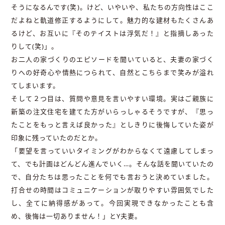
そうになるんです(笑)。けど、いやいや、私たちの方向性はここ
だよねと軌道修正するようにして。魅力的な建材もたくさんあ
るけど、お互いに『そのテイストは浮気だ！』と指摘しあった
りして(笑)」。
お二人の家づくりのエピソードを聞いていると、夫妻の家づく
りへの好奇心や情熱につられて、自然とこちらまで笑みが溢れ
てしまいます。
そして２つ目は、質問や意見を言いやすい環境。実はご親族に
新築の注文住宅を建てた方がいらっしゃるそうですが、『思っ
たことをもっと言えば良かった』としきりに後悔していた姿が
印象に残っていたのだとか。
「要望を言っていいタイミングがわからなくて遠慮してしまっ
て、でも計画はどんどん進んでいく…。そんな話を聞いていたの
で、自分たちは思ったことを何でも言おうと決めていました。
打合せの時間はコミュニケーションが取りやすい雰囲気でした
し、全てに納得感があって。今回実現できなかったことも含
め、後悔は一切ありません！」とY夫妻。