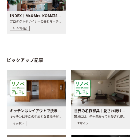
INDEX｜Mr.&Mrs. KOMATSU renovation diary
プロダクトデザイナーの夫とマーチャンダイザーの妻が、夫婦で..
リノベ日記
ピックアップ記事
キッチンはレイアウトで決まる。後悔しないための考え方と選び方
世界の名作家具｜愛され続ける理由と一生モノとの出会い方
キッチンは生活の中心となる場所だからこそ、家の中のどこに置..
家具には、何十年経っても愛され続ける「名作」と呼ばれるもの..
キッチン
デザイン