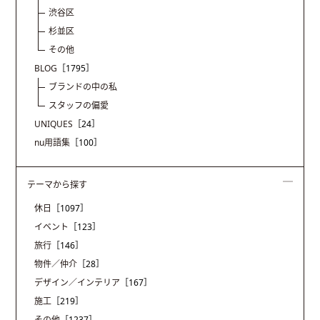
渋谷区
杉並区
その他
BLOG
［1795］
ブランドの中の私
スタッフの偏愛
UNIQUES
［24］
nu用語集
［100］
テーマから探す
休日
［1097］
イベント
［123］
旅行
［146］
物件／仲介
［28］
デザイン／インテリア
［167］
施工
［219］
その他
［1237］