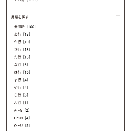
用語を探す
全用語
［100］
あ行
［13］
か行
［10］
さ行
［13］
た行
［15］
な行
［6］
は行
［16］
ま行
［4］
や行
［4］
ら行
［6］
わ行
［1］
A〜G
［2］
H〜N
［4］
O〜U
［5］