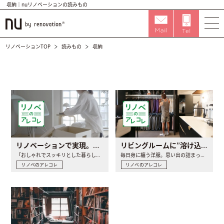
収納｜nuリノベーションの読みもの
リノベーションTOP
読みもの
収納
リノベーションで実現。部屋がスッキリ片付く収納アイデアとは？
リビングルームに”溶け込む”洋服収納アイディア5選
「おしゃれでスッキリとした暮らしに憧れがあるけど、片付けが苦..
毎日身に纏う洋服。思い出の詰まったものや、お気に入りのお店で..
リノベのアレコレ
リノベのアレコレ