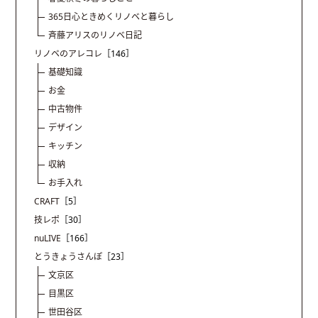
365日心ときめくリノベと暮らし
斉藤アリスのリノベ日記
リノベのアレコレ
［146］
基礎知識
お金
中古物件
デザイン
キッチン
収納
お手入れ
CRAFT
［5］
技レポ
［30］
nuLIVE
［166］
とうきょうさんぽ
［23］
文京区
目黒区
世田谷区