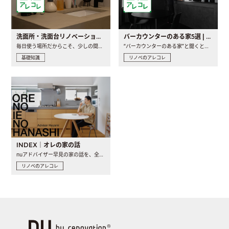
洗面所・洗面台リノベーションの事例と間取りアイデア
バーカウンターのある家5選 | 日常に馴染む“距離の近い”キッチンとは
毎日使う場所だからこそ、少しの間取りの工夫や素材の選び方で..
“バーカウンターのある家”と聞くと、少し特別な、大人のための..
基礎知識
リノベのアレコレ
INDEX｜オレの家の話
nuアドバイザー早見の家の話を、全4話でお届け。リノベーションを..
リノベのアレコレ