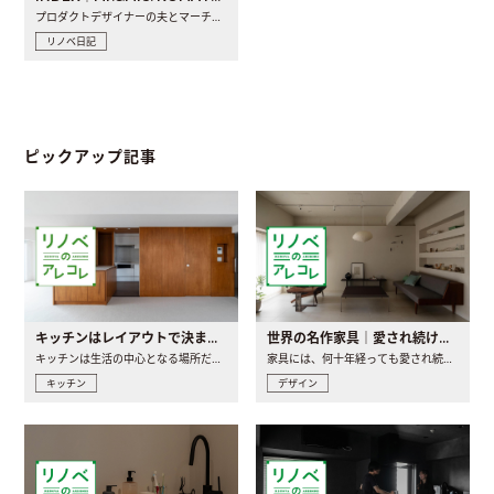
プロダクトデザイナーの夫とマーチャンダイザーの妻が、夫婦で..
リノベ日記
ピックアップ記事
キッチンはレイアウトで決まる。後悔しないための考え方と選び方
世界の名作家具｜愛され続ける理由と一生モノとの出会い方
キッチンは生活の中心となる場所だからこそ、家の中のどこに置..
家具には、何十年経っても愛され続ける「名作」と呼ばれるもの..
キッチン
デザイン