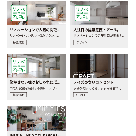
リノベーションで人気の間取りとは？トレンドの間取りと実例を徹底解説
大注目の建築意匠・アール。人気の理由と空間に取り入れるポイント
リノベーション(リノベ)のプランニングで一番最初に決めるのは..
リノベーションで近年注目が集まる建築意匠の一つであるアール..
基礎知識
デザイン
動かせない柱はおしゃれに活用！柱を魅せるリノベーション(リノベ)4選
ノイズのないコンセント
間取り変更を検討する際に、たびたび皆さんの頭を悩ませる動か..
現場が始まるとき、まず向き合うものの一つがコンセントです..
基礎知識
CRAFT
INDEX｜Mr.&Mrs. KOMATSU renovation diary