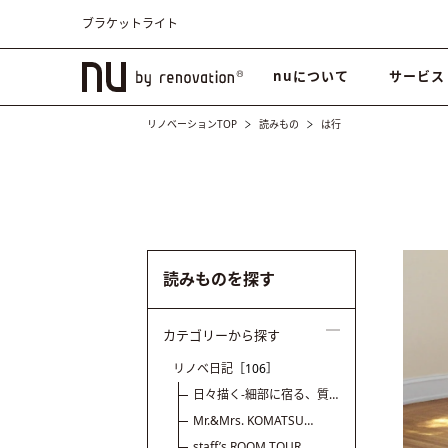
ブラケットライト
nuについて
サービス
リノベーションTOP
読みもの
は行
読みものを探す
カテゴリーから探す
リノベ日記
［106］
日々描く-細部に宿る、質
の話
Mr.&Mrs. KOMATSU
renovation diary
staff’s ROOM TOUR