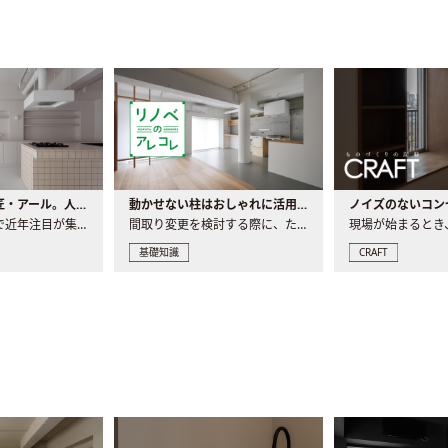
大注目の建築意匠・アール。人気の理由と空間に取り入れるポイント
動かせない柱はおしゃれに活用！柱を魅せるリノベーション(リノベ)4選
ノイズのないコン
リノベーションで近年注目が集まる建築意匠の一つであるアール..
間取り変更を検討する際に、たびたび皆さんの頭を悩ませる動か..
基礎知識
CRAFT