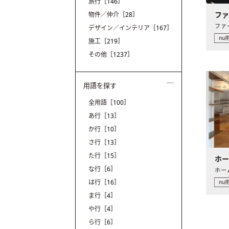
旅行
［146］
フ
物件／仲介
［28］
デザイン／インテリア
［167］
nu
施工
［219］
その他
［1237］
用語を探す
全用語
［100］
あ行
［13］
か行
［10］
さ行
［13］
た行
［15］
ホ
な行
［6］
は行
［16］
nu
ま行
［4］
や行
［4］
ら行
［6］