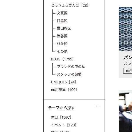
とうきょうさんぽ
［23］
文京区
目黒区
世田谷区
渋谷区
杉並区
その他
パ
BLOG
［1795］
ブランドの中の私
nu
スタッフの偏愛
UNIQUES
［24］
nu用語集
［100］
テーマから探す
休日
［1097］
イベント
［123］