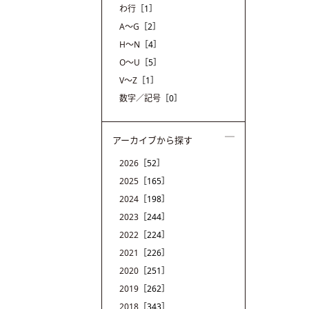
わ行
［1］
A〜G
［2］
H〜N
［4］
O〜U
［5］
V〜Z
［1］
数字／記号
［0］
アーカイブから探す
2026
［52］
2025
［165］
2024
［198］
2023
［244］
2022
［224］
2021
［226］
2020
［251］
2019
［262］
2018
［343］