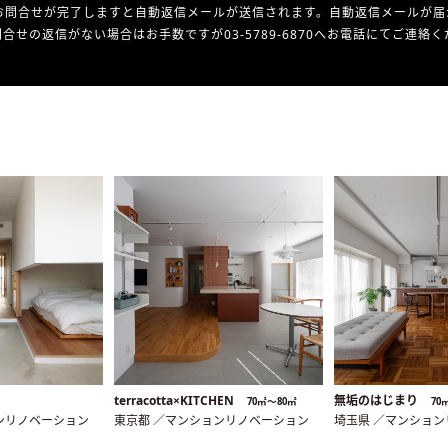
お問合せが完了しますと自動返信メールが送信されます。自動返信メールが届
合せの返信がない場合はお手数ですが03-5789-6870へお電話にてご連絡
terracotta×KITCHEN
無垢のはじまり
70㎡〜80㎡
70
ンリノベーション
東京都 ／マンションリノベーション
埼玉県 ／マンショ