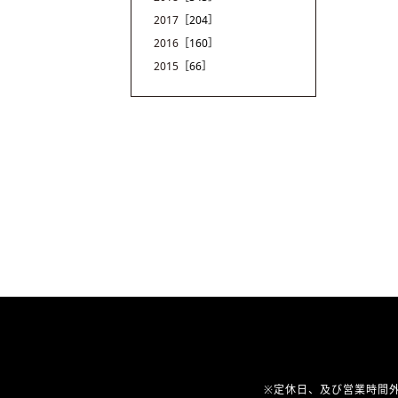
2017
［204］
2016
［160］
2015
［66］
※定休日、及び営業時間