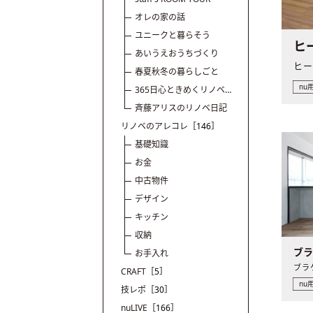
オレの家の話
ユニークと暮らそう
ヒ
あいうえおうちづくり
春夏秋冬の暮らしごと
nu
365日心ときめくリノベと
暮らし
斉藤アリスのリノベ日記
リノベのアレコレ
［146］
基礎知識
お金
中古物件
デザイン
キッチン
収納
ブ
お手入れ
CRAFT
［5］
nu
技レポ
［30］
nuLIVE
［166］