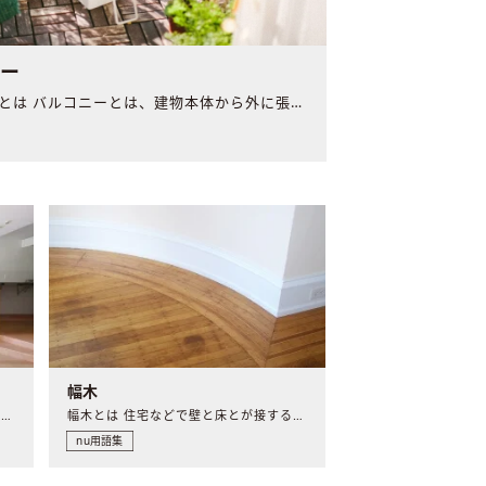
ニー
バルコニーとは バルコニーとは、建物本体から外に張り出した..
幅木
掃き出し窓 窓の底面が床面と同じ高さにある引き戸をいい、掃..
幅木とは 住宅などで壁と床とが接する部分で、壁側に取り付け..
nu用語集