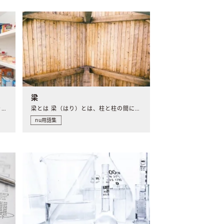
梁
パントリーとは パントリーとは、キッチンの内部あるいはキッ..
梁とは 梁（はり）とは、柱と柱の間に渡して、屋根などの重み..
nu用語集