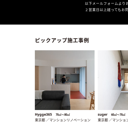
以下メールフォームより
２営業日以上経ってもお問
ピックアップ施工事例
Hygge365
suger
70㎡〜80㎡
60㎡〜70㎡
東京都 ／マンションリノベーション
東京都 ／マンショ