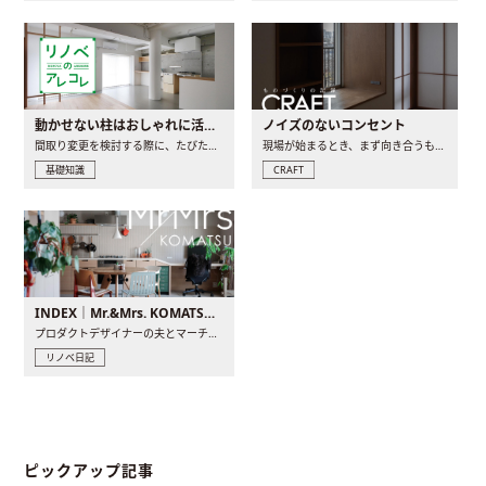
動かせない柱はおしゃれに活用！柱を魅せるリノベーション(リノベ)4選
ノイズのないコンセント
間取り変更を検討する際に、たびたび皆さんの頭を悩ませる動か..
現場が始まるとき、まず向き合うものの一つがコンセントです..
基礎知識
CRAFT
INDEX｜Mr.&Mrs. KOMATSU renovation diary
プロダクトデザイナーの夫とマーチャンダイザーの妻が、夫婦で..
リノベ日記
ピックアップ記事