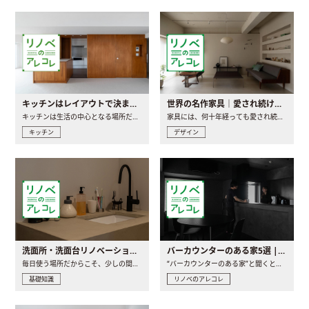
キッチンはレイアウトで決まる。後悔しないための考え方と選び方
世界の名作家具｜愛され続ける理由と一生モノとの出会い方
キッチンは生活の中心となる場所だからこそ、家の中のどこに置..
家具には、何十年経っても愛され続ける「名作」と呼ばれるもの..
キッチン
デザイン
洗面所・洗面台リノベーションの事例と間取りアイデア
バーカウンターのある家5選 | 日常に馴染む“距離の近い”キッチンとは
毎日使う場所だからこそ、少しの間取りの工夫や素材の選び方で..
“バーカウンターのある家”と聞くと、少し特別な、大人のための..
基礎知識
リノベのアレコレ