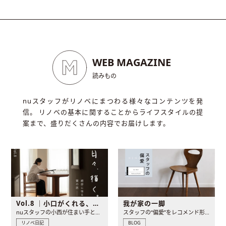
WEB
MAGAZINE
読みもの
nuスタッフがリノベにまつわる様々なコンテンツを発
信。 リノベの基本に関することからライフスタイルの提
案まで、盛りだくさんの内容でお届けします。
Vol.8 ｜小口がくれる、余白と..
我が家の一脚
nuスタッフの小西が住まい手として、創り手として。 自宅リ..
スタッフの“偏愛”をレコメンド形式でお届けする本企画。 第..
リノベ日記
BLOG