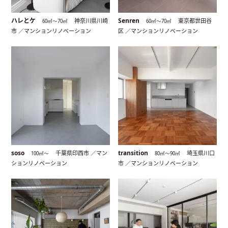
ハレとケ
Senren
神奈川県川崎
東京都世田谷
60㎡〜70㎡
60㎡〜70㎡
市 ／マンションリノベーション
区 ／マンションリノベーション
soso
transition
千葉県印西市 ／マン
埼玉県川口
100㎡〜
80㎡〜90㎡
ションリノベーション
市 ／マンションリノベーション