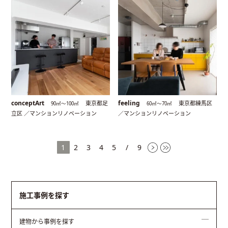
conceptArt
feeling
東京都足
東京都練馬区
90㎡〜100㎡
60㎡〜70㎡
立区 ／マンションリノベーション
／マンションリノベーション
1
2
3
4
5
/
9
施工事例を探す
建物から事例を探す