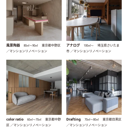
風景陶器
アナログ
東京都中野区
埼玉県さいたま
80㎡〜90㎡
100㎡〜
／マンションリノベーション
市 ／マンションリノベーション
color ratio
Drafting
東京都中野
東京都目黒区
60㎡〜70㎡
70㎡〜80㎡
区 ／マンションリノベーション
／マンションリノベーション