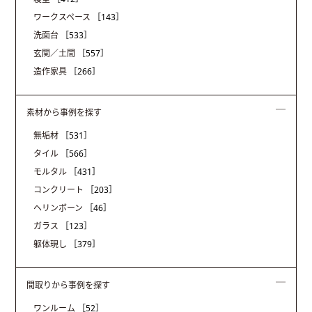
ワークスペース
［143］
洗面台
［533］
玄関／土間
［557］
造作家具
［266］
素材から事例を探す
無垢材
［531］
タイル
［566］
モルタル
［431］
コンクリート
［203］
ヘリンボーン
［46］
ガラス
［123］
躯体現し
［379］
間取りから事例を探す
ワンルーム
［52］