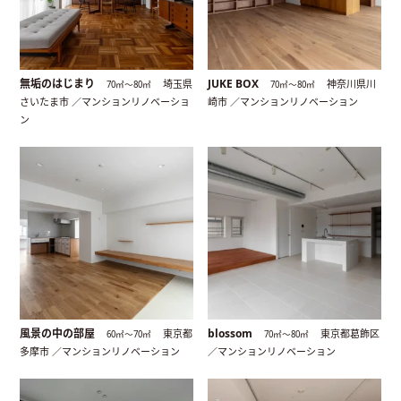
無垢のはじまり
JUKE BOX
埼玉県
神奈川県川
70㎡〜80㎡
70㎡〜80㎡
さいたま市 ／マンションリノベーショ
崎市 ／マンションリノベーション
ン
風景の中の部屋
blossom
東京都
東京都葛飾区
60㎡〜70㎡
70㎡〜80㎡
多摩市 ／マンションリノベーション
／マンションリノベーション