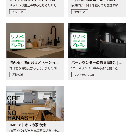
キッチンは生活の中心となる場所だからこそ、家の中のどこに置..
家具には、何十年経っても愛され続ける「名作」と呼ばれるもの..
キッチン
デザイン
洗面所・洗面台リノベーションの事例と間取りアイデア
バーカウンターのある家5選 | 日常に馴染む“距離の近い”キッチンとは
毎日使う場所だからこそ、少しの間取りの工夫や素材の選び方で..
“バーカウンターのある家”と聞くと、少し特別な、大人のための..
基礎知識
リノベのアレコレ
INDEX｜オレの家の話
nuアドバイザー早見の家の話を、全4話でお届け。リノベーションを..