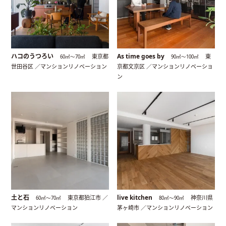
ハコのうつろい
As time goes by
東京都
東
60㎡〜70㎡
90㎡〜100㎡
世田谷区 ／マンションリノベーション
京都文京区 ／マンションリノベーショ
ン
土と石
live kitchen
東京都狛江市 ／
神奈川県
60㎡〜70㎡
80㎡〜90㎡
マンションリノベーション
茅ヶ崎市 ／マンションリノベーション