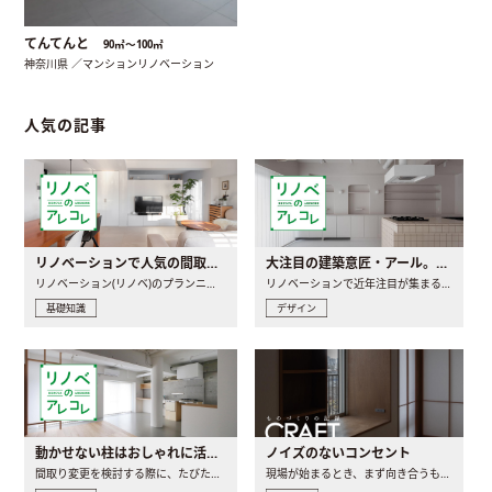
てんてんと
90㎡〜100㎡
神奈川県 ／マンションリノベーション
人気の記事
リノベーションで人気の間取りとは？トレンドの間取りと実例を徹底解説
大注目の建築意匠・アール。人気の理由と空間に取り入れるポイント
リノベーション(リノベ)のプランニングで一番最初に決めるのは..
リノベーションで近年注目が集まる建築意匠の一つであるアール..
基礎知識
デザイン
動かせない柱はおしゃれに活用！柱を魅せるリノベーション(リノベ)4選
ノイズのないコンセント
間取り変更を検討する際に、たびたび皆さんの頭を悩ませる動か..
現場が始まるとき、まず向き合うものの一つがコンセントです..