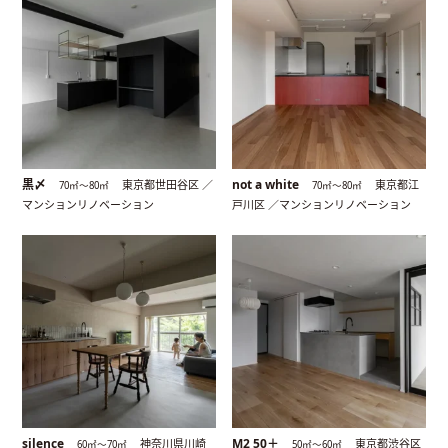
黒〆
not a white
東京都世田谷区 ／
東京都江
70㎡〜80㎡
70㎡〜80㎡
マンションリノベーション
戸川区 ／マンションリノベーション
silence
M2 50＋
神奈川県川崎
東京都渋谷区
60㎡〜70㎡
50㎡〜60㎡