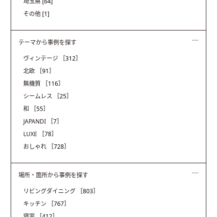
埼玉県
[64]
その他
[1]
テーマから事例を探す
ヴィンテージ
［312］
北欧
［91］
無機質
［116］
シームレス
［25］
和
［55］
JAPANDI
［7］
LUXE
［78］
おしゃれ
［728］
場所・箇所から事例を探す
リビングダイニング
［803］
キッチン
［767］
寝室
［412］