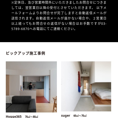
※定休日、及び営業時間外にいただきましたお問合せにつきま
しては、翌営業日以降の受付とさせていただきます。
以下メ
ールフォームよりお問合せが完了しますと自動返信メールが
送信されます。自動返信メールが届かない場合や、
２営業日
以上経ってもお問合せの返信がない場合はお手数ですが03-
5789-6870へお電話にてご連絡ください。
ピックアップ施工事例
suger
60㎡〜70㎡
Hygge365
70㎡〜80㎡