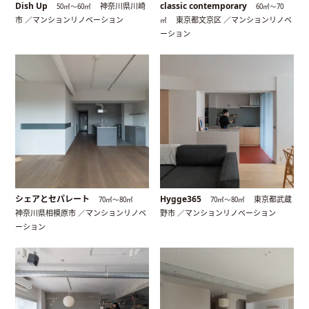
Dish Up
classic contemporary
神奈川県川崎
50㎡〜60㎡
60㎡〜70
市 ／マンションリノベーション
東京都文京区 ／マンションリノベ
㎡
ーション
シェアとセパレート
Hygge365
東京都武蔵
70㎡〜80㎡
70㎡〜80㎡
神奈川県相模原市 ／マンションリノベ
野市 ／マンションリノベーション
ーション