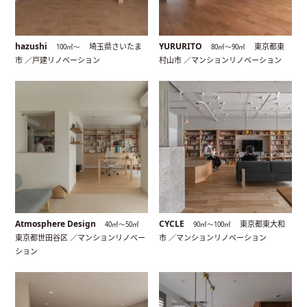
hazushi
YURURITO
埼玉県さいたま
東京都東
100㎡〜
80㎡〜90㎡
市 ／戸建リノベーション
村山市 ／マンションリノベーション
Atmosphere Design
CYCLE
東京都東大和
40㎡〜50㎡
90㎡〜100㎡
東京都世田谷区 ／マンションリノベー
市 ／マンションリノベーション
ション