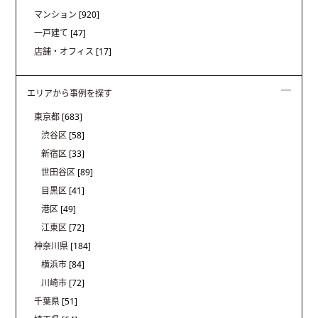
マンション
[920]
一戸建て
[47]
店舗・オフィス
[17]
エリアから事例を探す
東京都
[683]
渋谷区
[58]
新宿区
[33]
世田谷区
[89]
目黒区
[41]
港区
[49]
江東区
[72]
神奈川県
[184]
横浜市
[84]
川崎市
[72]
千葉県
[51]