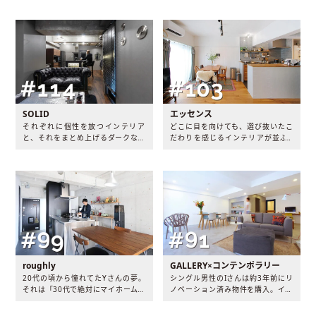
ーションした男性のもとを訪れまし
とし込んだ上品な空間に暮らす、O
た。
さんを訪ねました。
SOLID
エッセンス
それぞれに個性を放つインテリア
どこに目を向けても、選び抜いたこ
と、それをまとめ上げるダークな色
だわりを感じるインテリアが並ぶH
合い。揺るぎないこだわりだけを突
さんのお宅。それでもHさんは「イ
き詰める潔さが、この世に二つと無
ンテリア好き、ってなんか気恥ずか
い『男の城』を完成させました。
しいからやめて！」と笑います。飾
らない笑顔が素敵なHさんが丁寧に
作り込んだお部屋は、訪れた人を心
からリラックスさせてくれるような
空間でした。
roughly
GALLERY×コンテンポラリー
20代の頃から憧れてたYさんの夢。
シングル男性のIさんは約3年前にリ
それは「30代で絶対にマイホームを
ノベーション済み物件を購入。イン
買う！」ということ。そんなYさん
テリアや美術品が好きで、多くの家
がこだわりを詰め込んだ家を手に入
具を所有していたIさんは“この家具