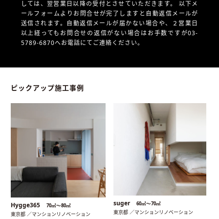
しては、翌営業日以降の受付とさせていただきます。
以下メ
ールフォームよりお問合せが完了しますと自動返信メールが
送信されます。自動返信メールが届かない場合や、
２営業日
以上経ってもお問合せの返信がない場合はお手数ですが03-
5789-6870へお電話にてご連絡ください。
ピックアップ施工事例
suger
60㎡〜70㎡
Hygge365
70㎡〜80㎡
東京都 ／マンションリノベーション
東京都 ／マンションリノベーション