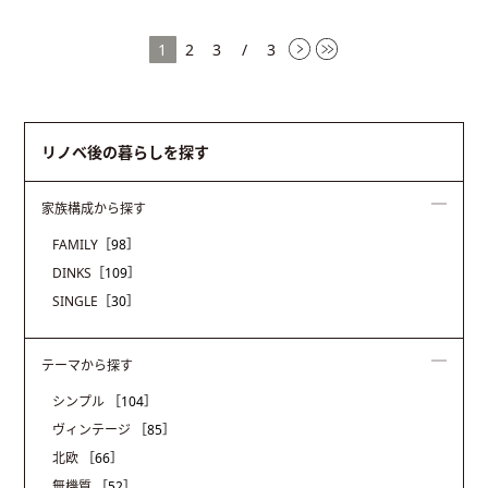
れるために選んだ選択肢とは…？モ
を最大限に生かせる空間で暮らした
ルタル、木、コンクリート…味わい
い”と思い、リノベーションに踏み切
深い素材で囲まれた1LDKプランが完
ります。Iさんの求めていたその空間
1
2
3
/
3
成するまでのリノベーションストー
は、一体どのような形となって叶え
リーをご紹介します。
られて行くのでしょうか…。
リノベ後の暮らしを探す
家族構成から探す
FAMILY
［98］
DINKS
［109］
SINGLE
［30］
テーマから探す
シンプル
［104］
ヴィンテージ
［85］
北欧
［66］
無機質
［52］