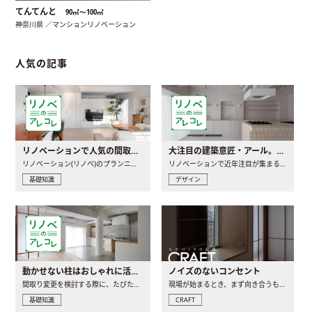
てんてんと
90㎡〜100㎡
神奈川県 ／マンションリノベーション
人気の記事
リノベーションで人気の間取りとは？トレンドの間取りと実例を徹底解説
大注目の建築意匠・アール。人気の理由と空間に取り入れるポイント
リノベーション(リノベ)のプランニングで一番最初に決めるのは..
リノベーションで近年注目が集まる建築意匠の一つであるアール..
基礎知識
デザイン
動かせない柱はおしゃれに活用！柱を魅せるリノベーション(リノベ)4選
ノイズのないコンセント
間取り変更を検討する際に、たびたび皆さんの頭を悩ませる動か..
現場が始まるとき、まず向き合うものの一つがコンセントです..
基礎知識
CRAFT