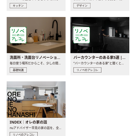
キッチン
デザイン
洗面所・洗面台リノベーションの事例と間取りアイデア
バーカウンターのある家5選 | 日常に馴染む“距離の近い”キッチンとは
毎日使う場所だからこそ、少しの間取りの工夫や素材の選び方で..
“バーカウンターのある家”と聞くと、少し特別な、大人のための..
基礎知識
リノベのアレコレ
INDEX｜オレの家の話
nuアドバイザー早見の家の話を、全4話でお届け。リノベーションを..
リノベのアレコレ