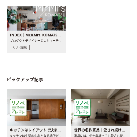
INDEX｜Mr.&Mrs. KOMATSU renovation diary
プロダクトデザイナーの夫とマーチャンダイザーの妻が、夫婦で..
リノベ日記
ピックアップ記事
キッチンはレイアウトで決まる。後悔しないための考え方と選び方
世界の名作家具｜愛され続ける理由と一生モノとの出会い方
キッチンは生活の中心となる場所だからこそ、家の中のどこに置..
家具には、何十年経っても愛され続ける「名作」と呼ばれるもの..