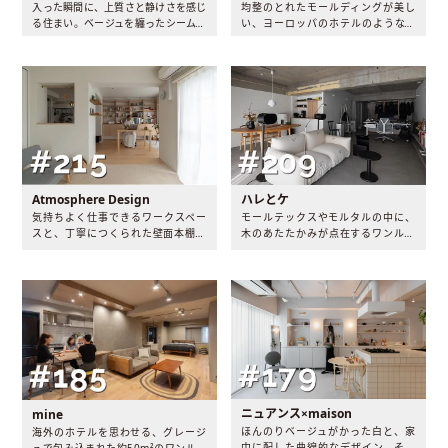
入った瞬間に、上質さと静けさを感じ
均整のとれたモールディングが美し
る住まい。ベージュを纏ったシームレ
い、ヨーロッパのホテルのような空
スな空間には、自立した女性と愛猫と
間。隅々まで“ワタシ色”で彩られた新
のやさしい時間が流れていました。​​
たな住まいには、余白と思慮を楽しむ
時間が流れていました。
Atmosphere Design
ハレとケ
気持ちよく仕事できるワークスペー
モールテックスやモルタルの中に、
スと、丁寧につくられた壁面本棚が
木のあたたかみが点在するワンルー
主役の空間。細部まで美が宿る心地
ム。余計なものがなく統一された静
いい空間で、住まい手の新たな人生
かな空間には、内面に向き合うマイ
が生まれていました。
ンドフルネスな暮らしがありまし
た。
ニュアンス×maison
mine
ほんのりベージュがかった白と、家
海外のホテルを思わせる、グレージ
中に配した曲線的なデザイン。そこ
ュで包み込まれた約50m²のワンルー