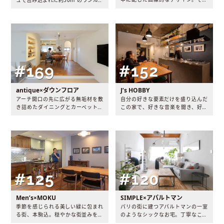
は家という概念を超えて「暮らす」
ムとアイコニックな造作洗面台。一
と「働く」がひとつになった、全く
見シンプルなデザインの随所に織り
新しい“わたしスタイル”の住処でし
込まれた、『わたし』だけのこだわ
た。
りを追求した設えとは。
antique×ダウンフロア
J’s HOBBY
アーチ開口の先に広がる無垢材を敷
自分の好きな要素だけを盛り込んだ
き詰めたダイニングとカーペット貼
この家で、好きな音楽を聞き、好き
りのピットリビング、デイベッドの
なお酒を嗜む。Jさんの嗜好を120%
ような造り付けソファ。使い込むほ
落とし込んだこの空間には、遊び心
どに味わいの増す素材とアンティー
と気品が混ざり合った、ゆったりと
ク家具に囲まれたK邸には、ゆっく
した時間が流れていました。
りとした時間が流れていました。
Men’s×MOKU
SIMPLE×アパルトマン
季節を感じられる美しい緑に包まれ
パリの街に建つアパルトマンの一室
る街、本駒込。穏やかな街並みを一
のようなシックなお宅。丁寧なこだ
望できる、あるマンションをリノベ
わりを、時間を掛けてゆっくりと落