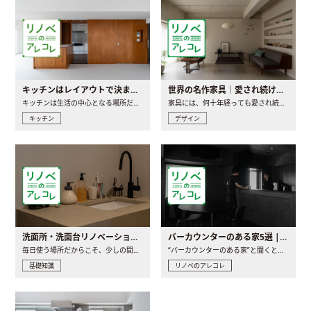
キッチンはレイアウトで決まる。後悔しないための考え方と選び方
世界の名作家具｜愛され続ける理由と一生モノとの出会い方
キッチンは生活の中心となる場所だからこそ、家の中のどこに置..
家具には、何十年経っても愛され続ける「名作」と呼ばれるもの..
キッチン
デザイン
洗面所・洗面台リノベーションの事例と間取りアイデア
バーカウンターのある家5選 | 日常に馴染む“距離の近い”キッチンとは
毎日使う場所だからこそ、少しの間取りの工夫や素材の選び方で..
“バーカウンターのある家”と聞くと、少し特別な、大人のための..
基礎知識
リノベのアレコレ