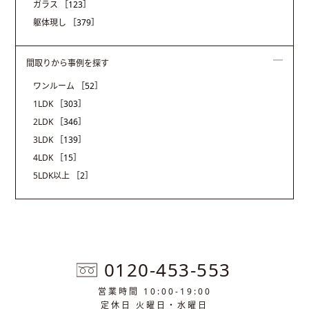
ガラス
［123］
躯体現し
［379］
間取りから事例を探す
ワンルーム
［52］
1LDK
［303］
2LDK
［346］
3LDK
［139］
4LDK
［15］
5LDK以上
［2］
0120-453-553
営業時間 10:00-19:00
定休日 火曜日・水曜日