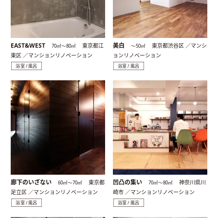
EAST&WEST
美白
東京都江
東京都渋谷区 ／マンシ
70㎡〜80㎡
〜50㎡
東区 ／マンションリノベーション
ョンリノベーション
浴室 / 風呂
浴室 / 風呂
廊下のいざない
凹凸の集い
東京都
神奈川県川
60㎡〜70㎡
70㎡〜80㎡
足立区 ／マンションリノベーション
崎市 ／マンションリノベーション
浴室 / 風呂
浴室 / 風呂