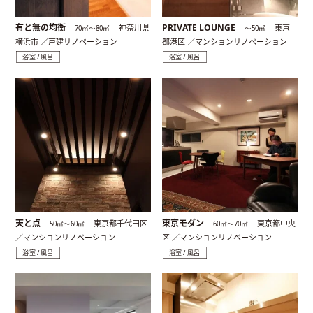
有と無の均衡
PRIVATE LOUNGE
神奈川県
東京
70㎡〜80㎡
〜50㎡
横浜市 ／戸建リノベーション
都港区 ／マンションリノベーション
浴室 / 風呂
浴室 / 風呂
天と点
東京モダン
東京都千代田区
東京都中央
50㎡〜60㎡
60㎡〜70㎡
／マンションリノベーション
区 ／マンションリノベーション
浴室 / 風呂
浴室 / 風呂