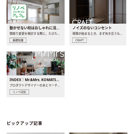
動かせない柱はおしゃれに活用！柱を魅せるリノベーション(リノベ)4選
ノイズのないコンセント
間取り変更を検討する際に、たびたび皆さんの頭を悩ませる動か..
現場が始まるとき、まず向き合うものの一つがコンセントです..
基礎知識
CRAFT
INDEX｜Mr.&Mrs. KOMATSU renovation diary
プロダクトデザイナーの夫とマーチャンダイザーの妻が、夫婦で..
リノベ日記
ピックアップ記事