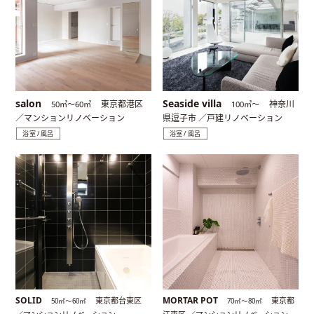
salon
Seaside villa
東京都港区
神奈川
50㎡〜60㎡
100㎡〜
／マンションリノベーション
県逗子市 ／戸建リノベーション
浴室 / 風呂
浴室 / 風呂
SOLID
MORTAR POT
東京都台東区
東京都
50㎡〜60㎡
70㎡〜80㎡