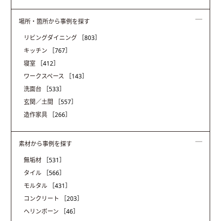
場所・箇所から事例を探す
リビングダイニング
［803］
キッチン
［767］
寝室
［412］
ワークスペース
［143］
洗面台
［533］
玄関／土間
［557］
造作家具
［266］
素材から事例を探す
無垢材
［531］
タイル
［566］
モルタル
［431］
コンクリート
［203］
ヘリンボーン
［46］