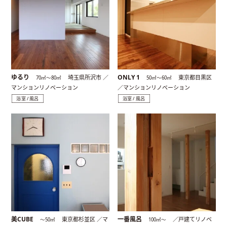
ゆるり
ONLY 1
埼玉県所沢市 ／
東京都目黒区
70㎡〜80㎡
50㎡〜60㎡
マンションリノベーション
／マンションリノベーション
浴室 / 風呂
浴室 / 風呂
美CUBE
一番風呂
東京都杉並区 ／マ
／戸建てリノベ
〜50㎡
100㎡〜