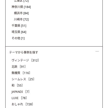
江東区
[72]
神奈川県
[184]
横浜市
[84]
川崎市
[72]
千葉県
[51]
埼玉県
[64]
その他
[1]
テーマから事例を探す
ヴィンテージ
［312］
北欧
［91］
無機質
［116］
シームレス
［25］
和
［55］
JAPANDI
［7］
LUXE
［78］
おしゃれ
［728］